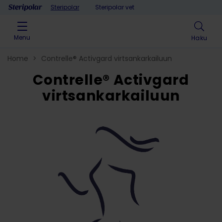
Skip to content
Steripolar
Steripolar vet
Menu
Haku
Home
>
Contrelle® Activgard virtsankarkailuun
Contrelle® Activgard
virtsankarkailuun