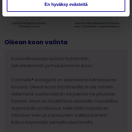
En hyväksy evästeitä
Oikean koon valinta
Koonvalintasarja auttaa löytämään
tehokkaimman ja mukavimman koon.
Contrelle® Activgard on saatavana kolmessa eri
koossa. Oikean koon löytämisellä ei ole mitään
tekemistä vuotomäärän tai painosi tai pituutesi
kanssa. Sinun on löydettävä sisäiselle muodollesi
sopiva koko ja istuvuus. Kukin koko tarjoaa eri
tasoisen tuen ja sopivuuden. Kaikkia kolmea
kokoa käytetään samalla asettimella.