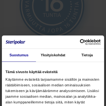
Kuinka pitkään Contrelle® Activgardia
Suostumus
Yksityiskohdat
Tietoja
voi käyttää?
Voit pitää Contrelle® Activgardia enintään 16
Tämä sivusto käyttää evästeitä
tuntia päivässä tai käyttää sitä vain silloin, kun
Käytämme evästeitä tarjoamamme sisällön ja mainosten
harrastat liikuntaa. Kutakin Contrelle® Activgardia
räätälöimiseen, sosiaalisen median ominaisuuksien
voi käyttää vain kerran.
tukemiseen ja kävijämäärämme analysoimiseen. Lisäksi
Voiko Contrelle® Activgardia käyttää
jaamme sosiaalisen median, mainosalan ja analytiikka-
kuukautisten aikana?
alan kumppaneillemme tietoja siitä, miten käytät