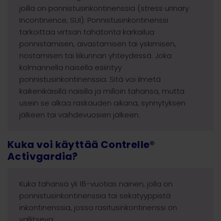
joilla on ponnistusinkontinenssia (stress urinary
Incontinence, SUI). Ponnistusinkontinenssi
tarkoittaa virtsan tahatonta karkailua
ponnistamisen, aivastamisen tai yskimisen,
nostamisen tai liikunnan yhteydessä. Joka
kolmannella naisella esiintyy
ponnistusinkontinenssia. Sitä voi ilmetä
kaikenikäisillä naisilla ja milloin tahansa, mutta
usein se alkaa raskauden aikana, synnytyksen
jälkeen tai vaihdevuosien jälkeen.
Kuka voi käyttää Contrelle®
Activgardia?
Kuka tahansa yli 18-vuotias nainen, jolla on
ponnistusinkontinenssia tai sekatyyppistä
inkontinenssia, jossa rasitusinkontinenssi on
vallitseva.