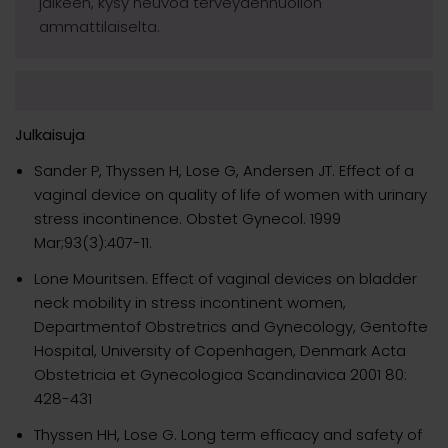
jälkeen, kysy neuvoa terveydenhuollon
ammattilaiselta.
Julkaisuja
Sander P, Thyssen H, Lose G, Andersen JT. Effect of a
vaginal device on quality of life of women with urinary
stress incontinence. Obstet Gynecol. 1999
Mar;93(3):407-11.
Lone Mouritsen. Effect of vaginal devices on bladder
neck mobility in stress incontinent women,
Departmentof Obstretrics and Gynecology, Gentofte
Hospital, University of Copenhagen, Denmark Acta
Obstetricia et Gynecologica Scandinavica 2001 80:
428-431
Thyssen HH, Lose G. Long term efficacy and safety of