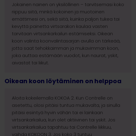
Jokainen nainen on yksilöllinen – tarvitsemasi koko
riippuu siitä, minkä kokoinen ja muotoinen
emättimesi on, sekä siitä, kuinka paljon tukea tai
kevyttä painetta virtsarakon kaulaa vasten
tarvitaan virtsankarkailun estämiseksi. Oikean
koon valinta koonvalintasarjan avulla on tärkeää,
jotta saat tehokkaimman ja mukavimman koon,
joka auttaa estämään vuodot, kun naurat, yskit,
aivastat tai liikut.
Oikean koon löytäminen on helppoa
Aloita kokeilemalla KOKOA 2. Kun Contrelle on
asetettu, olosi pitäisi tuntua mukavalta, ja sinulla
pitäisi esiintyä hyvin vähän tai ei lainkaan
virtsankarkailua, kun olet aktiivinen tai yskit. Jos
virtsankarkailua tapahtuu tai Contrelle liikkuu,
vaihda KOKOON 3. Jos koko 3 tuntuu