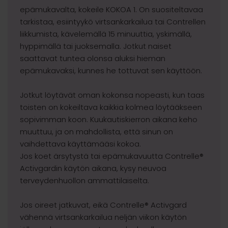
epämukavalta, kokeile KOKOA 1. On suositeltavaa
tarkistaa, esiintyykö virtsankarkailua tai Contrellen
liikkumista, kävelemällä 15 minuuttia, yskimällä,
hyppimällä tai juoksemalla. Jotkut naiset
saattavat tuntea olonsa aluksi hieman
epämukavaksi, kunnes he tottuvat sen käyttöön.
Jotkut löytävät oman kokonsa nopeasti, kun taas
toisten on kokeiltava kaikkia kolmea löytääkseen
sopivimman koon. Kuukautiskierron aikana keho
muuttuu, ja on mahdollista, että sinun on
vaihdettava käyttämääsi kokoa.
Jos koet ärsytystä tai epämukavuutta Contrelle®
Activgardin käytön aikana, kysy neuvoa
terveydenhuollon ammattilaiselta.
Jos oireet jatkuvat, eikä Contrelle® Activgard
vähennä virtsankarkailua neljän viikon käytön