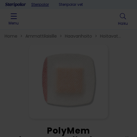
Skip to content
Steripolar
Steripolar vet
Menu
Haku
Home
>
Ammattilaisille
>
Haavanhoito
>
Hoitavat
haavasidokset​
>
PolyMem