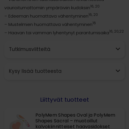
16, 20
vaurioitumattomiin ympäröiviin kudoksiin
16, 20
– Edeeman huomattava vähentyminen
16
– Mustelmien huomattava vähentyminen
16, 20,22
– Haavan tai vamman lyhentynyt parantumisaika
Tutkimusviitteitä
Kysy lisää tuotteesta
Liittyvät tuotteet
PolyMem Shapes Oval ja PolyMem
Shapes Sacral – muotoillut
kalvokiinnitteiset haavasidokset