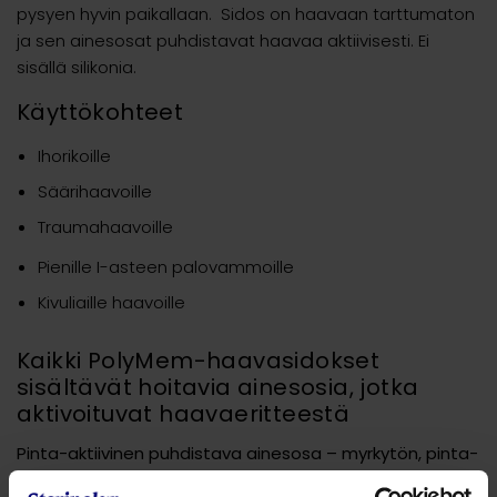
pysyen hyvin paikallaan. Sidos on haavaan tarttumaton
ja sen ainesosat puhdistavat haavaa aktiivisesti. Ei
sisällä silikonia.
Käyttökohteet
Ihorikoille
Säärihaavoille
Traumahaavoille
Pienille I-asteen palovammoille
Kivuliaille haavoille
Kaikki PolyMem-haavasidokset
sisältävät hoitavia ainesosia, jotka
aktivoituvat haavaeritteestä
Pinta-aktiivinen puhdistava ainesosa – myrkytön, pinta-
aktiivinen haavanpuhdistaja
. Pinta-aktiivisena se