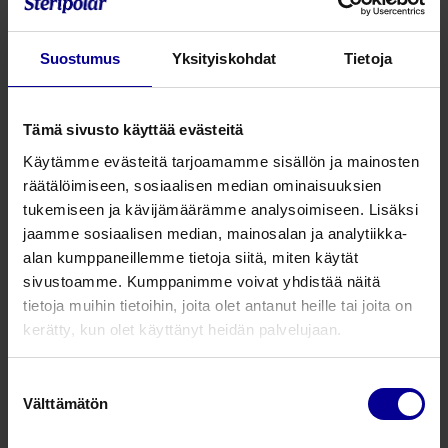
tunkeutuu haavapohjan ja katteen väliin, helpottaen
haavan mekaanista puhdistamista.
Suostumus
Yksityiskohdat
Tietoja
Glyseriini
pehmentää nekroottista kudosta ja
ennaltaehkäisee sidoksen tarttumista haavaan.
Superabsorbentti
antaa sidokselle tehokkaan imukyvyn.
Tämä sivusto käyttää evästeitä
Käytämme evästeitä tarjoamamme sisällön ja mainosten
Sidoksen polymeerinen matriisi
poistaa soluväleistä
räätälöimiseen, sosiaalisen median ominaisuuksien
ylimääräistä nestettä, vähentäen haava-alueen
tukemiseen ja kävijämäärämme analysoimiseen. Lisäksi
turvotusta
jaamme sosiaalisen median, mainosalan ja analytiikka-
alan kumppaneillemme tietoja siitä, miten käytät
sivustoamme. Kumppanimme voivat yhdistää näitä
Tuotenumero
Tuotekuvaus
P
tietoja muihin tietoihin, joita olet antanut heille tai joita on
kerätty, kun olet käyttänyt heidän palvelujaan.
7203PM
sidos 2,5 x 2,5 cm, teippi 5 x 5 cm
2
Suostumuksen
7606PM
sidos 9 x 9 cm, teippi 15 x 15 cm
1
Välttämätön
valinta
7031PM
sidos 2,5 x 2,5 cm, teippi 2,5 x 8 cm
2