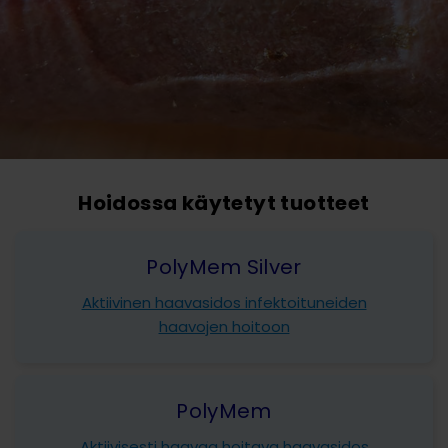
Hoidossa käytetyt tuotteet
PolyMem Silver
Aktiivinen haavasidos infektoituneiden
haavojen hoitoon
PolyMem
Aktiivisesti haavaa hoitava haavasidos