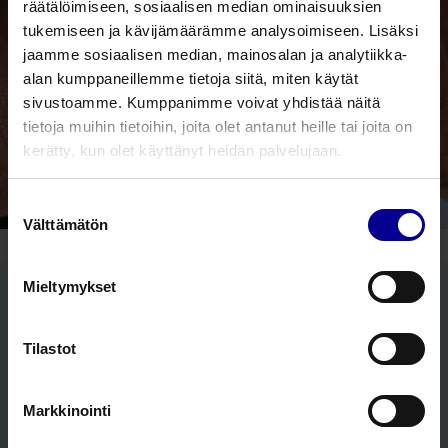
räätälöimiseen, sosiaalisen median ominaisuuksien
tukemiseen ja kävijämäärämme analysoimiseen. Lisäksi
jaamme sosiaalisen median, mainosalan ja analytiikka-
alan kumppaneillemme tietoja siitä, miten käytät
sivustoamme. Kumppanimme voivat yhdistää näitä
tietoja muihin tietoihin, joita olet antanut heille tai joita on
kerätty, kun olet käyttänyt heidän palvelujaan.
Suostumuksen
Välttämätön
valinta
Mieltymykset
28.3.
Jalassa runsaasti turvotusta
Tilastot
Huomaa sidosten reunat ja uusia ihorikkoja
Markkinointi
30.3.
Haava on parantunut ja pohja puhdistunut.
Siirrytään jatkamaan hoitoa
PolyMem-