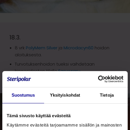
18.3.
8 vrk
PolyMem Silver
ja
Microdacyn60
hoidon
aloituksesta.
Turvotuksenhoidon tueksi vaihdetaan
kierresidosten tilalle
Easywrap-
kompressiotekstiilit
.
Suostumus
Yksityiskohdat
Tietoja
Tämä sivusto käyttää evästeitä
Käytämme evästeitä tarjoamamme sisällön ja mainosten