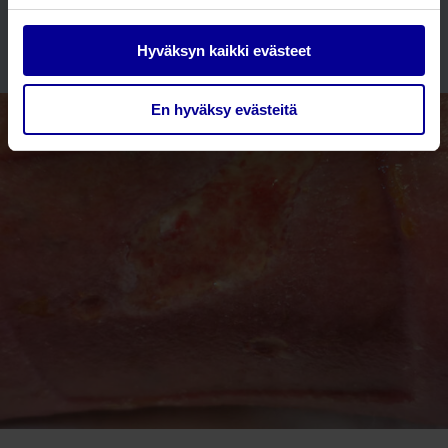
haavasidoksella
ja haavaympäristöä suojattiin
edelleen
Medihoney Barrier Cream
-suojavoiteella.
Hyväksyn kaikki evästeet
En hyväksy evästeitä