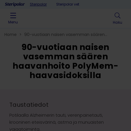
Skip to content
Steripolar
Steripolar vet
Menu
Haku
Home
>
90-vuotiaan naisen vasemman säären
haavanhoito PolyMem-haavasidoksilla
90-vuotiaan naisen
vasemman säären
haavanhoito PolyMem-
haavasidoksilla
Taustatiedot
Potilaalla Alzheimerin tauti, verenpainetauti,
krooninen eteisvärinä, astma ja munuaisten
vajaatoiminta.