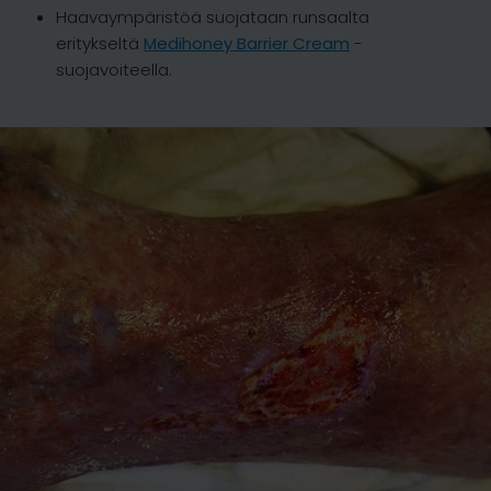
Haavaympäristöä suojataan runsaalta
eritykseltä
Medihoney Barrier Cream
-
suojavoiteella.