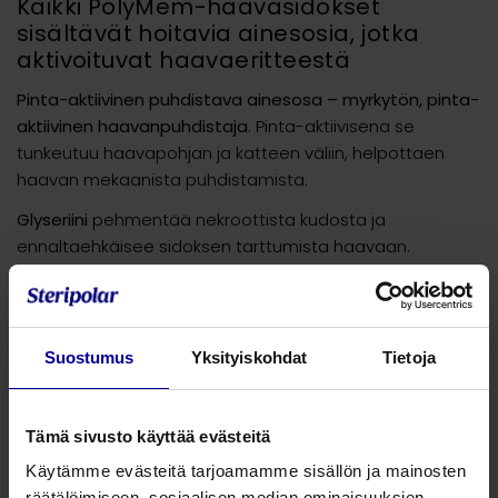
Kaikki PolyMem-haavasidokset
sisältävät hoitavia ainesosia, jotka
aktivoituvat haavaeritteestä
Pinta-aktiivinen puhdistava ainesosa – myrkytön, pinta-
aktiivinen haavanpuhdistaja
. Pinta-aktiivisena se
tunkeutuu haavapohjan ja katteen väliin, helpottaen
haavan mekaanista puhdistamista.
Glyseriini
pehmentää nekroottista kudosta ja
ennaltaehkäisee sidoksen tarttumista haavaan.
Superabsorbentti
antaa sidokselle tehokkaan imukyvyn.
Puoliläpäisevä taustakalvo
auttaa säilyttämään
haavalla optimaalisen lämmön ja kosteuden.
Suostumus
Yksityiskohdat
Tietoja
Sidoksen polymeerinen matriisi
poistaa soluväleistä
ylimääräistä nestettä, vähentäen haava-alueen
Tämä sivusto käyttää evästeitä
turvotusta
Käytämme evästeitä tarjoamamme sisällön ja mainosten
räätälöimiseen, sosiaalisen median ominaisuuksien