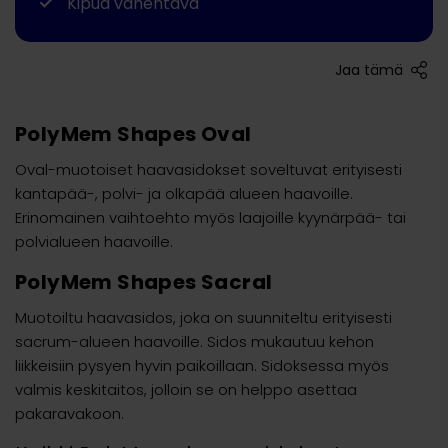
Kipua vähentävä
Jaa tämä
PolyMem Shapes Oval
Oval-muotoiset haavasidokset soveltuvat erityisesti
kantapää-, polvi- ja olkapää alueen haavoille.
Erinomainen vaihtoehto myös laajoille kyynärpää- tai
polvialueen haavoille.
PolyMem Shapes Sacral
Muotoiltu haavasidos, joka on suunniteltu erityisesti
sacrum-alueen haavoille. Sidos mukautuu kehon
liikkeisiin pysyen hyvin paikoillaan. Sidoksessa myös
valmis keskitaitos, jolloin se on helppo asettaa
pakaravakoon.