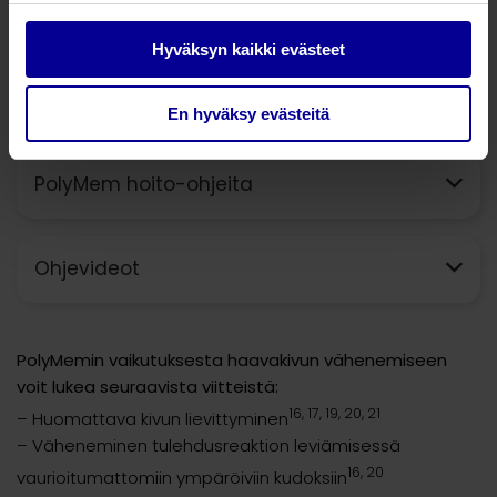
Hyväksyn kaikki evästeet
PolyMem hoitotapauksia
En hyväksy evästeitä
PolyMem hoito-ohjeita
Ohjevideot
PolyMemin vaikutuksesta haavakivun vähenemiseen
voit lukea seuraavista viitteistä:
16, 17, 19, 20, 21
– Huomattava kivun lievittyminen
– Väheneminen tulehdusreaktion leviämisessä
16, 20
vaurioitumattomiin ympäröiviin kudoksiin