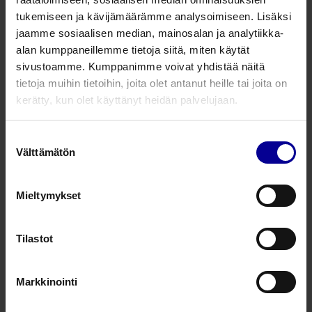
tukemiseen ja kävijämäärämme analysoimiseen. Lisäksi
Tuotenumero
Tuotekuvaus
Pakkausko
jaamme sosiaalisen median, mainosalan ja analytiikka-
alan kumppaneillemme tietoja siitä, miten käytät
PolyMem Shapes Oval
sivustoamme. Kumppanimme voivat yhdistää näitä
8023
2,5 x 5 cm,
20
tietoja muihin tietoihin, joita olet antanut heille tai joita on
teippi 5 x 7,6 cm
kerätty, kun olet käyttänyt heidän palvelujaan.
PolyMem Shapes Oval
Suostumuksen
8053
5 x 7,6 cm,
15
Välttämätön
valinta
teippi 8,9 x 12,7 cm
Mieltymykset
PolyMem Shapes Oval
8086
10,1 x 14,6 cm,
10
teippi 16,5 x 20,9 cm
Tilastot
PolyMem Shapes Sacral
3709
1,4 x 12 cm,
10
Markkinointi
teippi 18,4 x 20,0 cm