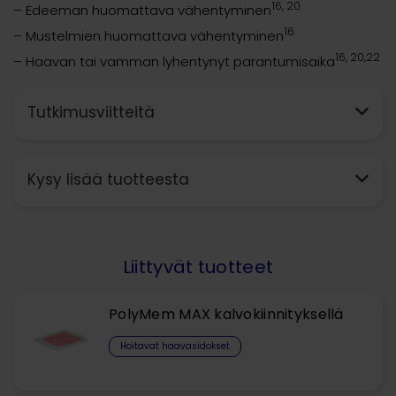
16, 20
– Edeeman huomattava vähentyminen
16
– Mustelmien huomattava vähentyminen
16, 20,22
– Haavan tai vamman lyhentynyt parantumisaika
Tutkimusviitteitä
Kysy lisää tuotteesta
Liittyvät tuotteet
PolyMem MAX kalvokiinnityksellä
Hoitavat haavasidokset​