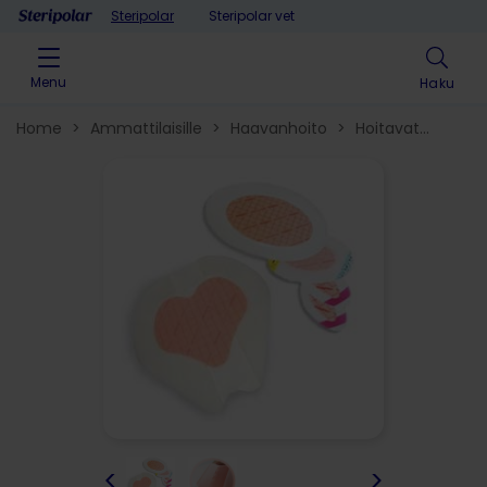
Skip to content
Steripolar
Steripolar vet
Menu
Haku
Home
>
Ammattilaisille
>
Haavanhoito
>
Hoitavat
haavasidokset​
>
<
>