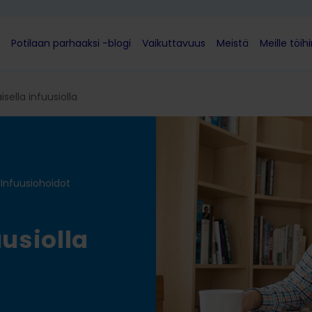
Potilaan parhaaksi -blogi
Vaikuttavuus
Meistä
Meille töih
sella infuusiolla
•
Infuusiohoidot
uusiolla