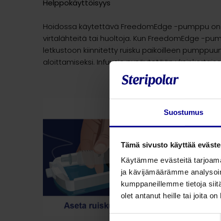
Helppokäyttöisyys
Hoidossa käytettävä FreedomEdge -pumppu on meka
virtalähteitä tai huoltoja. Kun FreedomEdge -pu
letkustoon kiinnitetty ruisku paikoilleen pumppu
aloittamiseksi. Infuusio pysäytetään yksinkertais
Suostumus
Tämä sivusto käyttää eväste
Käytämme evästeitä tarjoama
ja kävijämäärämme analysoim
kumppaneillemme tietoja siitä
olet antanut heille tai joita o
Suostumuksen