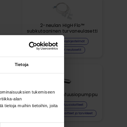
2-neulan HIgH·Flo™
subkutaaninen turvaneulasetti
Freedom-infuusiojärjestelmät
Subkutaaniset neulasetit
Tietoja
 ominaisuuksien tukemiseen
FreedomEdge infuusiopumppu
tiikka-alan
Kannettavat infuusiolaitteet
ietoja muihin tietoihin, joita
Kannettavat infuusiolaitteet ja tarvikkeet