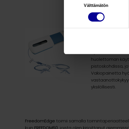
Välttämätön
valinta
Turvallinen ja kivu
Lääkärin määräämä
turvallisen maks
säätimiä, ei infuu
epähuomiossa nos
huolettoman käytö
pistoskohdissa, j
Vakiopainetta hy
vastaanottokykyyn
yksilöllisesti.
FreedomEdge
toimii samalla toimintaperiaatteella
kuin
FREEDOM60
, joista olen kirjoittanut aiemmiss