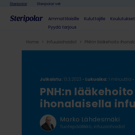
Skip to content
Steripolar
Steripolar vet
Ammattilaisille
Kuluttajille
Koulutukset
Pyydä tarjous
Home
>
Infuusiohoidot
>
PNH:n lääkehoito ihonalai
Julkaistu:
13.3.2023 •
Lukuaika:
1 minuuttia
PNH:n lääkehoito
ihonalaisella inf
Marko Lähdesmäki
Tuotepäällikkö, infuusiohoidot