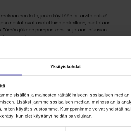
aninen laite, jonka käyttöön ei tarvita erillisiä
mpun neulat ovat asetettuina paikoilleen, asetetaan
un. Tämän jälkeen pumpun kansi suljetaan infuusion
esti avaamalla kansi.
Yksityiskohdat
itä
mme sisällön ja mainosten räätälöimiseen, sosiaalisen median
iseen. Lisäksi jaamme sosiaalisen median, mainosalan ja analy
, miten käytät sivustoamme. Kumppanimme voivat yhdistää näitä t
n kerätty, kun olet käyttänyt heidän palvelujaan.