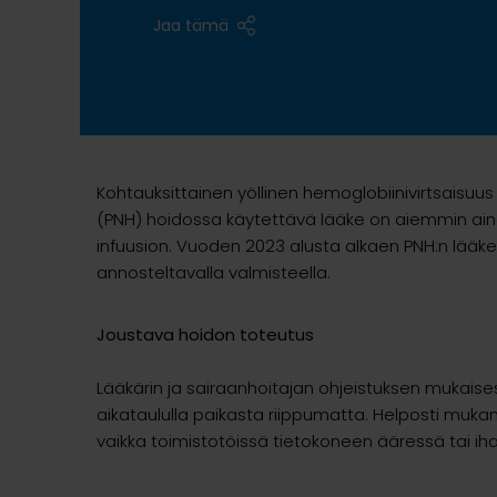
Jaa tämä
Kohtauksittainen yöllinen hemoglobiinivirtsaisuu
(PNH) hoidossa käytettävä lääke on aiemmin ain
infuusion. Vuoden 2023 alusta alkaen PNH:n lääke
annosteltavalla valmisteella.
Joustava hoidon toteutus
Lääkärin ja sairaanhoitajan ohjeistuksen mukaise
aikataululla paikasta riippumatta. Helposti muka
vaikka toimistotöissä tietokoneen ääressä tai iha