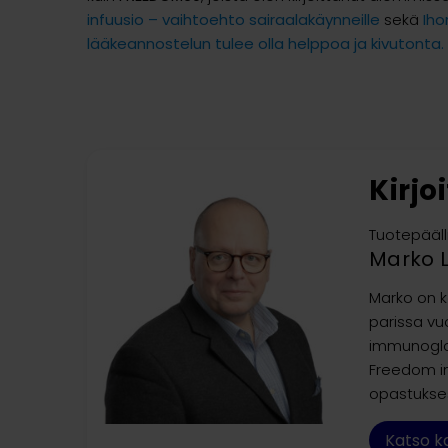
infuusio – vaihtoehto sairaalakäynneille
sekä
Iho
lääkeannostelun tulee olla helppoa ja kivutonta.
Kirjo
Tuotepääll
Marko 
Marko on k
parissa vu
immunoglob
Freedom in
opastukse
Katso ka