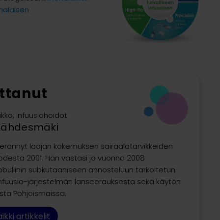
nalaisen
ittanut
ikkö, infuusiohoidot
Lähdesmäki
erännyt laajan kokemuksen sairaalatarvikkeiden
odesta 2001. Hän vastasi jo vuonna 2008
uliinin subkutaaniseen annosteluun tarkoitetun
fuusio-järjestelmän lanseerauksesta sekä käytön
sta Pohjoismaissa.
ikki artikkelit