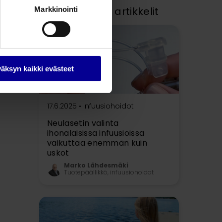
Suositellut artikkelit
Markkinointi
äksyn kaikki evästeet
17.6.2025 •
Infuusiohoidot
Neulasetin valinta
ihonalaisissa infuusioissa
vaikuttaa enemmän kuin
uskot
Marko Lähdesmäki
Tuotepäällikkö, infuusiohoidot