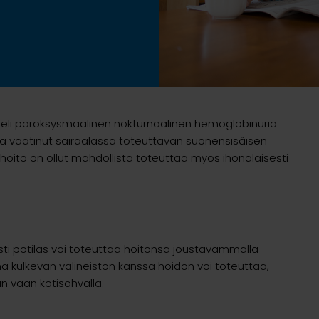
s eli paroksysmaalinen nokturnaalinen hemoglobinuria
a vaatinut sairaalassa toteuttavan suonensisäisen
hoito on ollut mahdollista toteuttaa myös ihonalaisesti
sti potilas voi toteuttaa hoitonsa joustavammalla
na kulkevan välineistön kanssa hoidon voi toteuttaa,
n vaan kotisohvalla.