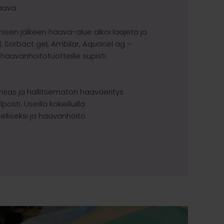
aava.
isen jälkeen haava-alue alkoi laajeta ja
, Sorbact gel, Ambilar, Aquacel ag –
i haavanhoitotuotteille supisti
nsas ja hallitsematon haavaeritys
osti. Useilla kokeilluilla
eelliseksi ja haavanhoito