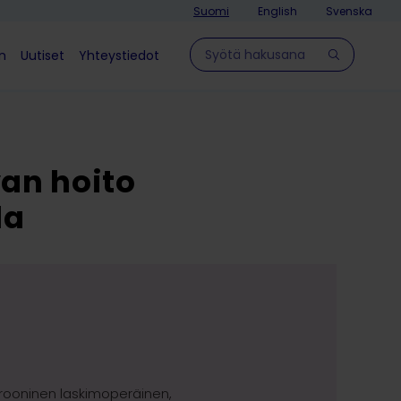
Suomi
English
Svenska
Hae sivulla
in
Uutiset
Yhteystiedot
an hoito
la
 krooninen laskimoperäinen,