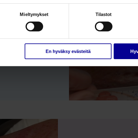
Mieltymykset
Tilastot
 granuloi.
rea P1 –
En hyväksy evästeitä
Hyv
tynyt.