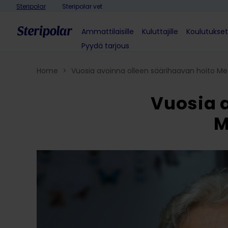
Skip to content
Steripolar
Steripolar vet
Ammattilaisille
Kuluttajille
Koulutukset
Pyydä tarjous
Home
>
Vuosia avoinna olleen säärihaavan hoito Med
Vuosia 
M