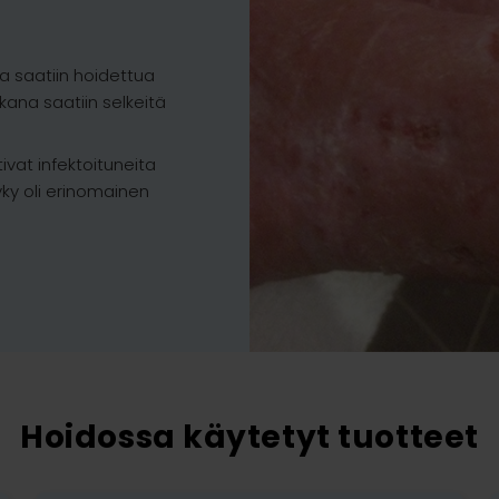
a saatiin hoidettua
ana saatiin selkeitä
vat infektoituneita
yky oli erinomainen
Hoidossa käytetyt tuotteet