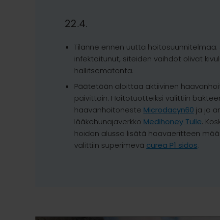
22.4.
Tilanne ennen uutta hoitosuunnitelmaa:
infektoitunut, siteiden vaihdot olivat kivu
hallitsematonta.
Päätetään aloittaa aktiivinen haavanhoi
päivittäin. Hoitotuotteiksi valittiin baktee
haavanhoitoneste
Microdacyn60
ja ja a
lääkehunajaverkko
Medihoney Tulle
. Kos
hoidon alussa lisätä haavaeritteen määr
valittiin superimevä
curea P1 sidos
.