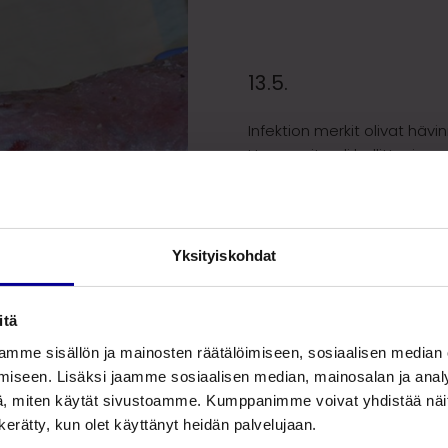
13.5.
Infektion merkit olivat häv
Haavaerite oli hallittaviss
runsaalla imukyvyllä.
Ympäröivä iho oli eheyty
voiteella, jota näkyy kuvas
Yksityiskohdat
itä
mme sisällön ja mainosten räätälöimiseen, sosiaalisen median
iseen. Lisäksi jaamme sosiaalisen median, mainosalan ja analy
, miten käytät sivustoamme. Kumppanimme voivat yhdistää näitä t
n kerätty, kun olet käyttänyt heidän palvelujaan.