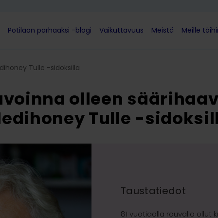
Potilaan parhaaksi -blogi
Vaikuttavuus
Meistä
Meille töih
ihoney Tulle -sidoksilla
avoinna olleen säärihaav
edihoney Tulle -sidoksil
Taustatiedot
81 vuotiaalla rouvalla ollut