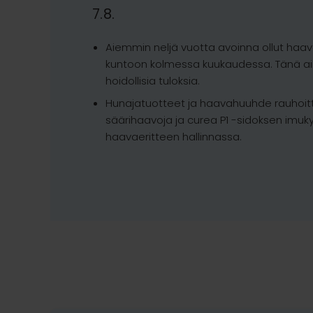
7.8.
Aiemmin neljä vuotta avoinna ollut haav
kuntoon kolmessa kuukaudessa. Tänä aik
hoidollisia tuloksia.
Hunajatuotteet ja haavahuuhde rauhoitti
säärihaavoja ja curea P1 -sidoksen imuk
haavaeritteen hallinnassa.