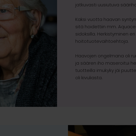
jatkuvasti uusiutuva säärih
Kaksi vuotta haavan syntym
sitä hoidettiin mm. Aquacel
sidoksilla. Herkistyminen er
hoitotuotevaihtoehtoja.
Haavojen ongelmana oli ru
ja säären iho maseroitui help
tuotteilla imukyky jäi puutt
oli kivuliasta.