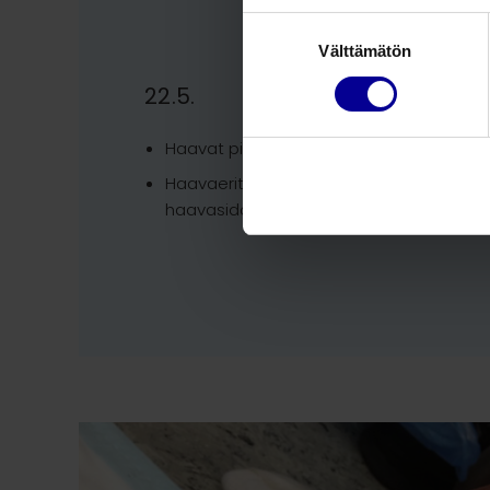
Suostumuksen
Välttämätön
valinta
22.5.
Haavat pienentyneet ja pohja noussut ja
Haavaerite vähentynyt ja hallittavissa cu
haavasidoksella. Ympäröivä iho on ehey