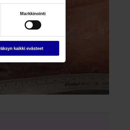
Markkinointi
äksyn kaikki evästeet