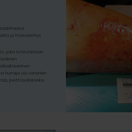
 säärihaava
liaita ja haavaeritys
to, joka toteutetaan
risidinen
ntibakteerinen
ka hunaja voi varsinkin
ää, peittosidokseksi