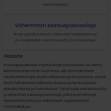
toimenpiteitä.
Vähemmän sairauspoissaoloja
Ilman puhdistuminen vähentää henkilökunnan
ja asiakkaiden sairastavuutta ja poissaoloja.
Haaste
Koronapandemian myötä ilman puhtauteen on alettu
kiinnittää enemmän huomiota, sillä ilmavälitteiset
taudinaiheuttajat, kuten influenssa ja koronavirus, voivat
levitä tehokkaasti julkisissa tiloissa, kuten kouluissa,
päiväkodeissa ja hoitotiloissa. Tämä lisää sairastavuutta
ja aiheuttaa sairauspoissaoloja, jotka kuormittavat
terveydenhuoltoa ja vaikuttavat organisaation
toimintakykyyn.