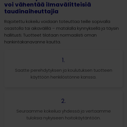
voi vähentää ilmavälitteisiä
taudinaiheuttajia
Rajoitettu kokeilu voidaan toteuttaa teille sopivalla
osastolla tai aikavälillä – matalalla kynnyksellä ja täysin
hallitusti. Tuotteet tilataan normaalisti oman
hankintakanavanne kautta.
1.
Saatte perehdytyksen ja koulutuksen tuotteen
käyttöön henkilöstönne kanssa.
2.
Seuraamme kokeilua yhdessä ja vertaamme
tuloksia nykyiseen hoitokäytäntöön.