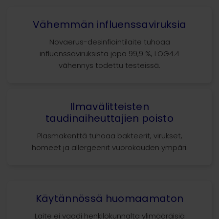
Vähemmän influenssaviruksia
Novaerus-desinfiointilaite tuhoaa
influenssaviruksista jopa 99,9 %, LOG4.4
vähennys todettu testeissä.
Ilmavälitteisten
taudinaiheuttajien poisto
Plasmakenttä tuhoaa bakteerit, virukset,
homeet ja allergeenit vuorokauden ympäri.
Käytännössä huomaamaton
Laite ei vaadi henkilökunnalta ylimääräisiä