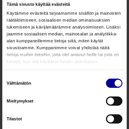
Tämä sivusto käyttää evästeitä
Vaikuttavuuden mittarit
Käytämme evästeitä tarjoamamme sisällön ja mainosten
räätälöimiseen, sosiaalisen median ominaisuuksien
Virusten tuhoutuminen:
Novaerus-
tukemiseen ja kävijämäärämme analysoimiseen. Lisäksi
desinfiointilaite tuhoaa jopa 99,9 %
jaamme sosiaalisen median, mainosalan ja analytiikka-
influenssaviruksista (LOG4.4 vähennys)
alan kumppaneillemme tietoja siitä, miten käytät
sivustoamme. Kumppanimme voivat yhdistää näitä
Sairauspoissaolojen
tietoja muihin tietoihin, joita olet antanut heille tai joita on
vähentyminen:
Vähentynyt ilmavälitteisten
kerätty, kun olet käyttänyt heidän palvelujaan.
virustartuntojen määrä parantaa
henkilöstön ja asiakkaiden hyvinvointia.
Suostumuksen
Välttämätön
valinta
Parantunut ilmanlaatu
: Plasmakenttä
poistaa ilman epäpuhtaudet ja vähentää
Mieltymykset
hajuhaittoja.
Tehokas jatkuva käyttö:
Laite toimii ympäri
Tilastot
vuorokauden ilman henkilöstön