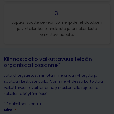
3.
Lopuksi saatte selkeän toimenpide-ehdotuksen
ja vertailun kustannuksista ja ennakoidusta
vaikuttavuudesta.
Kiinnostaako vaikuttavuus teidän
organisaatiossanne?
Jätä yhteystietosi, niin otamme sinuun yhteyttä ja
sovitaan keskusteluaika. Voimme yhdessä kartoittaa
vaikuttavuustavoitteitanne ja keskustella rajatusta
kokeilusta käytännössä.
"
" pakollinen kenttä
*
Nimi
*