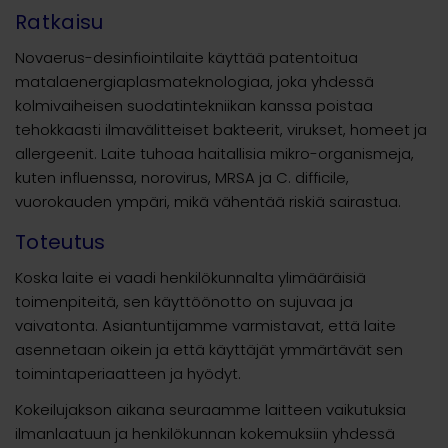
Ratkaisu
Novaerus-desinfiointilaite käyttää patentoitua
matalaenergiaplasmateknologiaa, joka yhdessä
kolmivaiheisen suodatintekniikan kanssa poistaa
tehokkaasti ilmavälitteiset bakteerit, virukset, homeet ja
allergeenit. Laite tuhoaa haitallisia mikro-organismeja,
kuten influenssa, norovirus, MRSA ja C. difficile,
vuorokauden ympäri, mikä vähentää riskiä sairastua.
Toteutus
Koska laite ei vaadi henkilökunnalta ylimääräisiä
toimenpiteitä, sen käyttöönotto on sujuvaa ja
vaivatonta. Asiantuntijamme varmistavat, että laite
asennetaan oikein ja että käyttäjät ymmärtävät sen
toimintaperiaatteen ja hyödyt.
Kokeilujakson aikana seuraamme laitteen vaikutuksia
ilmanlaatuun ja henkilökunnan kokemuksiin yhdessä