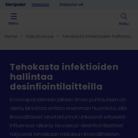
Skip to content
Steripolar
Steripolar vet
Menu
Haku
Home
>
Vaikuttavuus
>
Tehokasta infektioiden hallintaa
desinfiointilaitteilla
Tehokasta infektioiden
hallintaa
desinfiointilaitteilla
Koronapandemian jälkeen ilman puhtauteen on
alettu kiinnittää entistä enemmän huomiota, sillä
ilmavälitteiset virustartunnat uhkaavat erityisesti
influenssa-aikana. Novaerus-desinfiointilaitteet
tarjoavat tehokkaan ratkaisun ilmavälitteisten