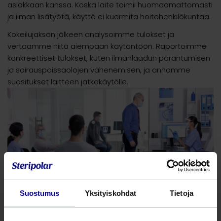
asiakkaan kanssa. Koska laite toimii huomaamattomasti
ja ilman lisätyötä, käyttö ei kuormita hoitohenkilökuntaa.
Kokeilujakson jälkeen analysoimme tulokset ja
vertaamme niitä aiempaan käytäntöön. Raportoimme
konkreettiset tulokset, kuten ilmanlaadun parantumisen
ja sairauspoissaolojen vähenemisen, ja annamme
suositukset laitteen jatkokäytölle.
Suostumus
Yksityiskohdat
Tietoja