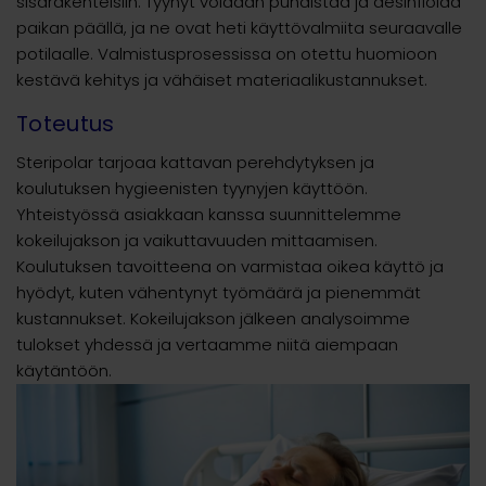
sisärakenteisiin. Tyynyt voidaan puhdistaa ja desinfioida
paikan päällä, ja ne ovat heti käyttövalmiita seuraavalle
potilaalle. Valmistusprosessissa on otettu huomioon
kestävä kehitys ja vähäiset materiaalikustannukset.
Toteutus
Steripolar tarjoaa kattavan perehdytyksen ja
koulutuksen hygieenisten tyynyjen käyttöön.
Yhteistyössä asiakkaan kanssa suunnittelemme
kokeilujakson ja vaikuttavuuden mittaamisen.
Koulutuksen tavoitteena on varmistaa oikea käyttö ja
hyödyt, kuten vähentynyt työmäärä ja pienemmät
kustannukset. Kokeilujakson jälkeen analysoimme
tulokset yhdessä ja vertaamme niitä aiempaan
käytäntöön.