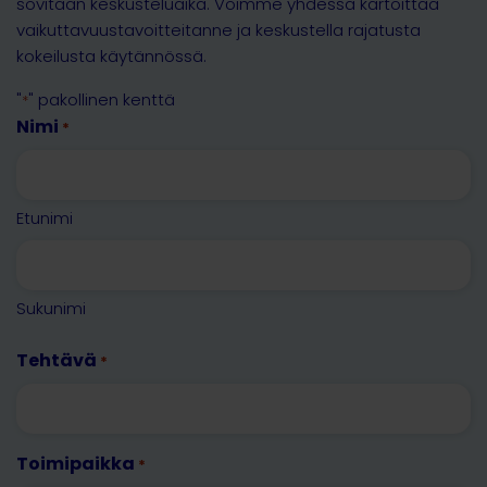
sovitaan keskusteluaika. Voimme yhdessä kartoittaa
vaikuttavuustavoitteitanne ja keskustella rajatusta
kokeilusta käytännössä.
"
" pakollinen kenttä
*
Nimi
*
Etunimi
Sukunimi
Tehtävä
*
Toimipaikka
*