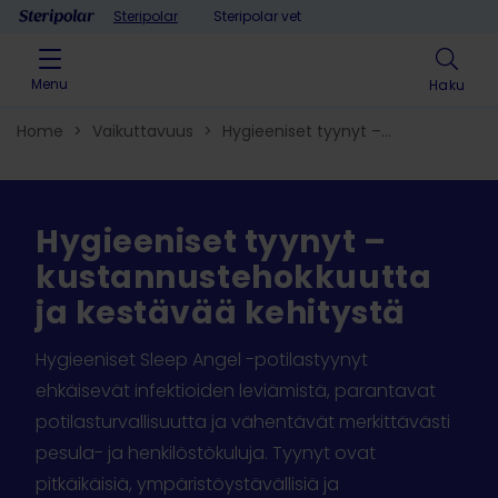
Skip to content
Steripolar
Steripolar vet
Menu
Haku
Home
>
Vaikuttavuus
>
Hygieeniset tyynyt –
kustannustehokkuutta ja kestävää kehitystä
Hygieeniset tyynyt –
kustannustehokkuutta
ja kestävää kehitystä
Hygieeniset Sleep Angel -potilastyynyt
ehkäisevät infektioiden leviämistä, parantavat
potilasturvallisuutta ja vähentävät merkittävästi
pesula- ja henkilöstökuluja. Tyynyt ovat
pitkäikäisiä, ympäristöystävällisiä ja