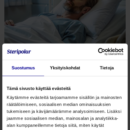
Tulokset
Suostumus
Yksityiskohdat
Tietoja
Infektioiden ehkäisy
: Patentoitu suodatin
estää mikrobien pääsyn tyynyn sisään
Tämä sivusto käyttää evästeitä
Kustannussäästöt
: Pesula- ja
Käytämme evästeitä tarjoamamme sisällön ja mainosten
tyynyvuokrauskulut voivat puolittua
räätälöimiseen, sosiaalisen median ominaisuuksien
käyttöiän aikana.
tukemiseen ja kävijämäärämme analysoimiseen. Lisäksi
jaamme sosiaalisen median, mainosalan ja analytiikka-
Ympäristöystävällisyys:
Vähemmän
alan kumppaneillemme tietoja siitä, miten käytät