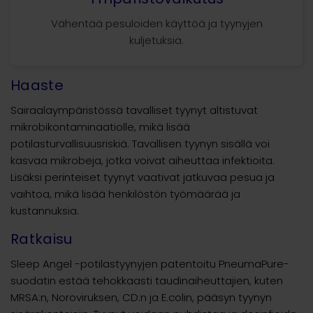
Vähentää pesuloiden käyttöä ja tyynyjen
kuljetuksia.
Haaste
Sairaalaympäristössä tavalliset tyynyt altistuvat
mikrobikontaminaatiolle, mikä lisää
potilasturvallisuusriskiä. Tavallisen tyynyn sisällä voi
kasvaa mikrobeja, jotka voivat aiheuttaa infektioita.
Lisäksi perinteiset tyynyt vaativat jatkuvaa pesua ja
vaihtoa, mikä lisää henkilöstön työmäärää ja
kustannuksia.
Ratkaisu
Sleep Angel -potilastyynyjen patentoitu PneumaPure-
suodatin estää tehokkaasti taudinaiheuttajien, kuten
MRSA:n, Noroviruksen, CD:n ja E.colin, pääsyn tyynyn