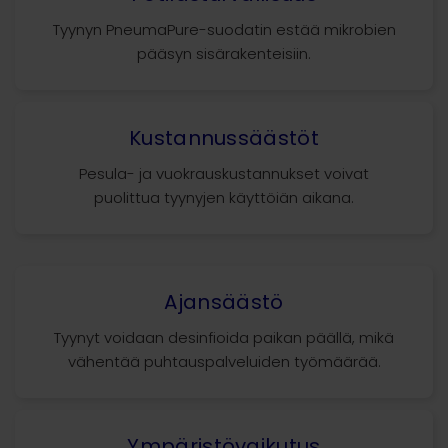
Tyynyn PneumaPure-suodatin estää mikrobien
pääsyn sisärakenteisiin.
Kustannussäästöt
Pesula- ja vuokrauskustannukset voivat
puolittua tyynyjen käyttöiän aikana.
Ajansäästö
Tyynyt voidaan desinfioida paikan päällä, mikä
vähentää puhtauspalveluiden työmäärää.
Ympäristövaikutus