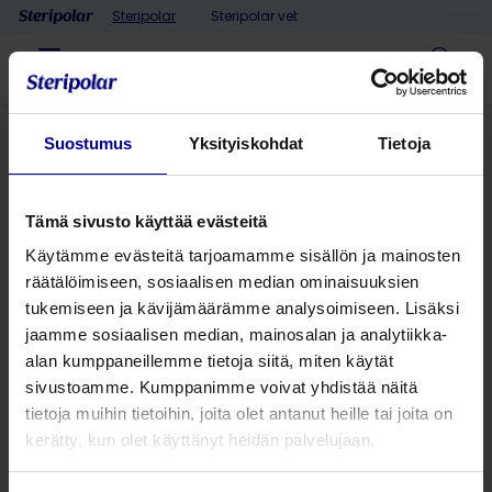
Skip to content
Steripolar
Steripolar vet
Menu
Haku
Home
>
Vaikuttavuutta laadukkailla koulutuksilla
Suostumus
Yksityiskohdat
Tietoja
Vaikuttavuutta
Tämä sivusto käyttää evästeitä
laadukkailla koulutuksilla
Käytämme evästeitä tarjoamamme sisällön ja mainosten
räätälöimiseen, sosiaalisen median ominaisuuksien
tukemiseen ja kävijämäärämme analysoimiseen. Lisäksi
jaamme sosiaalisen median, mainosalan ja analytiikka-
alan kumppaneillemme tietoja siitä, miten käytät
sivustoamme. Kumppanimme voivat yhdistää näitä
tietoja muihin tietoihin, joita olet antanut heille tai joita on
kerätty, kun olet käyttänyt heidän palvelujaan.