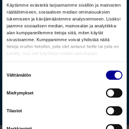
Käytämme evästeitä tarjoamamme sisällön ja mainosten
räätälöimiseen, sosiaalisen median ominaisuuksien
tukemiseen ja kävijämäärämme analysoimiseen. Lisäksi
jaamme sosiaalisen median, mainosalan ja analytiikka-
alan kumppaneillemme tietoja siitä, miten käytät
Julkaistu:
17.9.2024 •
Lukuaika:
1 minuuttia
•
sivustoamme. Kumppanimme voivat yhdistää näitä
Steripolarin
tietoja muihin tietoihin, joita olet antanut heille tai joita on
eläinlääkinnän
kerätty, kun olet käyttänyt heidän palvelujaan.
syyskampanja
Suostumuksen
verkkokaupassa
Välttämätön
valinta
16.9.-20.12.2024
Mieltymykset
mikaelneuvonen
Jaa tämä
Tilastot
Markkinointi