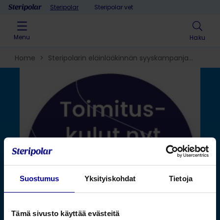
Skip to content
Steripolar
Steripolar vet
Menu
Haku
Home
>
Steripolarin eläinlääkinnän syyskampanja
verkkokaupassa 16.9.-20.12.2024
Suostumus
Yksityiskohdat
Tietoja
Tämä sivusto käyttää evästeitä