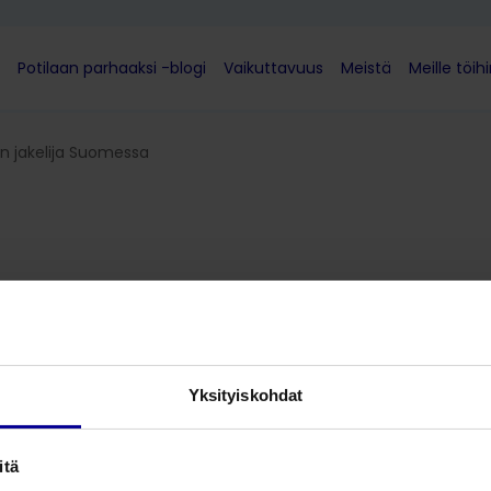
Potilaan parhaaksi -blogi
Vaikuttavuus
Meistä
Meille töih
an jakelija Suomessa
teripolarista ICU Medical
valikoiman jakelija Su
Yksityiskohdat
itä