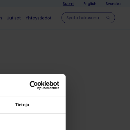
Suomi
English
Svenska
Hae sivulla
in
Uutiset
Yhteystiedot
 -
omessa
Tietoja