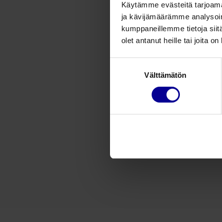
Käytämme evästeitä tarjoama
ja kävijämäärämme analysoim
kumppaneillemme tietoja siitä
olet antanut heille tai joita o
Suostumuksen
Välttämätön
valinta