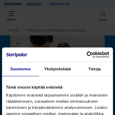
Skip to content
Steripolar
Steripolar vet
Menu
Haku
Home
>
Yrittäjyys on Steripolarin ytimessä
Suostumus
Yksityiskohdat
Tietoja
Tämä sivusto käyttää evästeitä
Käytämme evästeitä tarjoamamme sisällön ja mainosten
räätälöimiseen, sosiaalisen median ominaisuuksien
tukemiseen ja kävijämäärämme analysoimiseen. Lisäksi
jaamme sosiaalisen median, mainosalan ja analytiikka-
Julkaistu:
5.9.2024 •
Lukuaika:
1 minuuttia
•