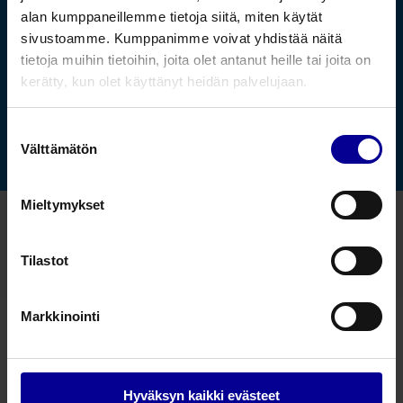
alan kumppaneillemme tietoja siitä, miten käytät
Yrittäjyys on Steripolarin
sivustoamme. Kumppanimme voivat yhdistää näitä
ytimessä
tietoja muihin tietoihin, joita olet antanut heille tai joita on
kerätty, kun olet käyttänyt heidän palvelujaan.
mikaelneuvonen
Suostumuksen
Jaa tämä
Välttämätön
valinta
Mieltymykset
Tilastot
Markkinointi
– Taking care further
Hyväksyn kaikki evästeet