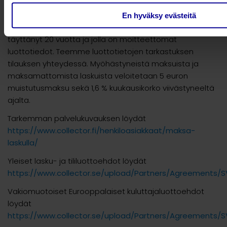
käsittelyyn.
En hyväksy evästeitä
Collector Lasku/Osamaksua voi käyttää henkilö, joka on
täyttänyt 20 vuotta ja jolla on moitteettomat
luottotiedot. Teemme luottotietojen tarkastuksen
tilauksen yhteydessä. Myöhästyneistä maksuista ja
maksamattomista laskuista veloitetaan 5 euron
muistutusmaksu sekä 1,6 % kuukausikorko viivästyneeltä
ajalta.
Tarkemman palvelukuvauksen löydät
https://www.collector.fi/henkiloasiakkaat/maksa-
laskulla/
Yleiset lasku- ja tililuottoehdot löydät
https://www.collector.se/upload/Partners/Agreements/S
Vakiomuotoiset Eurooppalaiset kuluttajaluottoehdot
löydät
https://www.collector.se/upload/Partners/Agreements/S