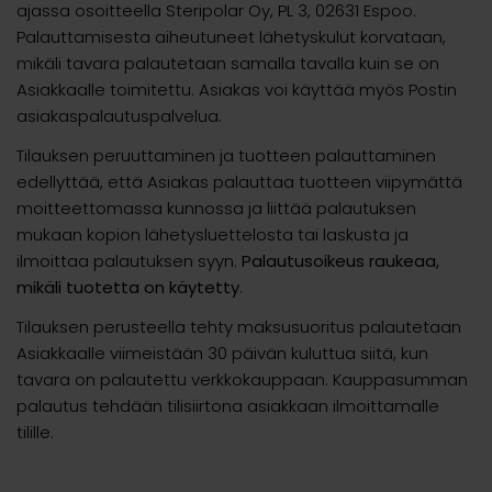
ajassa osoitteella Steripolar Oy, PL 3, 02631 Espoo.
Palauttamisesta aiheutuneet lähetyskulut korvataan,
mikäli tavara palautetaan samalla tavalla kuin se on
Asiakkaalle toimitettu. Asiakas voi käyttää myös Postin
asiakaspalautuspalvelua.
Tilauksen peruuttaminen ja tuotteen palauttaminen
edellyttää, että Asiakas palauttaa tuotteen viipymättä
moitteettomassa kunnossa ja liittää palautuksen
mukaan kopion lähetysluettelosta tai laskusta ja
ilmoittaa palautuksen syyn.
Palautusoikeus raukeaa,
mikäli tuotetta on käytetty
.
Tilauksen perusteella tehty maksusuoritus palautetaan
Asiakkaalle viimeistään 30 päivän kuluttua siitä, kun
tavara on palautettu verkkokauppaan. Kauppasumman
palautus tehdään tilisiirtona asiakkaan ilmoittamalle
tilille.