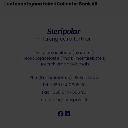
Luotonantajana toimii Collector Bank AB.
– Taking care further
Tietosuojaseloste (tilaukset)
Tietosuojaseloste (markkinointirekisteri)
Tuotereklamaatiolomake
PL 3 (Sinimäentie 8B), 02631 Espoo
Tel. +358 9 417 606 00
Fax. +358 9 417 606 90
steripolar@steripolar.fi
Facebook
LinkedIn