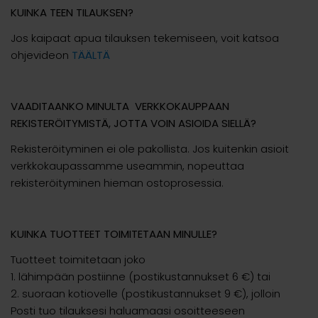
KUINKA TEEN TILAUKSEN?
Jos kaipaat apua tilauksen tekemiseen, voit katsoa
ohjevideon
TÄÄLTÄ
VAADITAANKO MINULTA VERKKOKAUPPAAN
REKISTERÖITYMISTÄ, JOTTA VOIN ASIOIDA SIELLÄ?
Rekisteröityminen ei ole pakollista. Jos kuitenkin asioit
verkkokaupassamme useammin, nopeuttaa
rekisteröityminen hieman ostoprosessia.
KUINKA TUOTTEET TOIMITETAAN MINULLE?
Tuotteet toimitetaan joko
1. lähimpään postiinne (postikustannukset 6 €) tai
2. suoraan kotiovelle (postikustannukset 9 €), jolloin
Posti tuo tilauksesi haluamaasi osoitteeseen