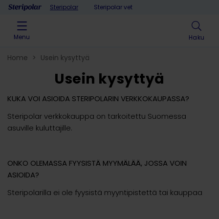
Skip to content
Steripolar
Steripolar vet
Menu
Haku
Home
>
Usein kysyttyä
Usein kysyttyä
KUKA VOI ASIOIDA STERIPOLARIN VERKKOKAUPASSA?
Steripolar verkkokauppa on tarkoitettu Suomessa
asuville kuluttajille.
ONKO OLEMASSA FYYSISTÄ MYYMÄLÄÄ, JOSSA VOIN
ASIOIDA?
Steripolarilla ei ole fyysistä myyntipistettä tai kauppaa