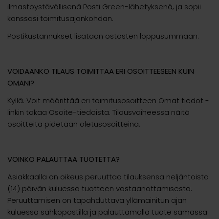
ilmastoystävällisenä Posti Green-lähetyksenä, ja sopii
kanssasi toimitusajankohdan.
Postikustannukset lisätään ostosten loppusummaan.
VOIDAANKO TILAUS TOIMITTAA ERI OSOITTEESEEN KUIN
OMANI?
Kyllä. Voit määrittää eri toimitusosoitteen Omat tiedot -
linkin takaa Osoite-tiedoista. Tilausvaiheessa näitä
osoitteita pidetään oletusosoitteina.
VOINKO PALAUTTAA TUOTETTA?
Asiakkaalla on oikeus peruuttaa tilauksensa neljäntoista
(14) päivän kuluessa tuotteen vastaanottamisesta.
Peruuttamisen on tapahduttava yllämainitun ajan
kuluessa sähköpostilla ja palauttamalla tuote samassa