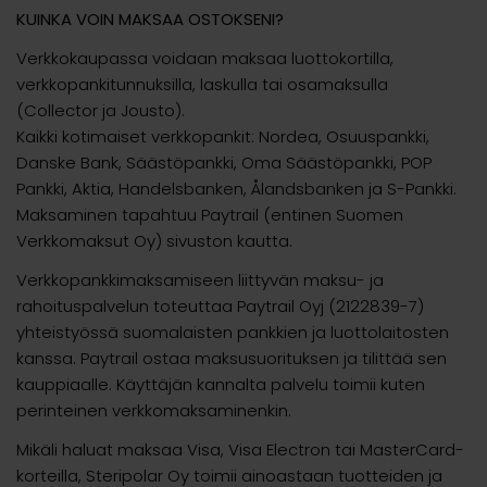
KUINKA VOIN MAKSAA OSTOKSENI?
Verkkokaupassa voidaan maksaa luottokortilla,
verkkopankitunnuksilla, laskulla tai osamaksulla
(Collector ja Jousto).
Kaikki kotimaiset verkkopankit: Nordea, Osuuspankki,
Danske Bank, Säästöpankki, Oma Säästöpankki, POP
Pankki, Aktia, Handelsbanken, Ålandsbanken ja S-Pankki.
Maksaminen tapahtuu Paytrail (entinen Suomen
Verkkomaksut Oy) sivuston kautta.
Verkkopankkimaksamiseen liittyvän maksu- ja
rahoituspalvelun toteuttaa Paytrail Oyj (2122839-7)
yhteistyössä suomalaisten pankkien ja luottolaitosten
kanssa. Paytrail ostaa maksusuorituksen ja tilittää sen
kauppiaalle. Käyttäjän kannalta palvelu toimii kuten
perinteinen verkkomaksaminenkin.
Mikäli haluat maksaa Visa, Visa Electron tai MasterCard-
korteilla, Steripolar Oy toimii ainoastaan tuotteiden ja