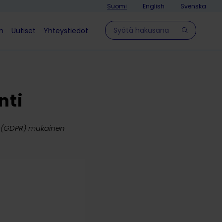
Suomi
English
Svenska
Hae sivulla
in
Uutiset
Yhteystiedot
nti
en (GDPR) mukainen