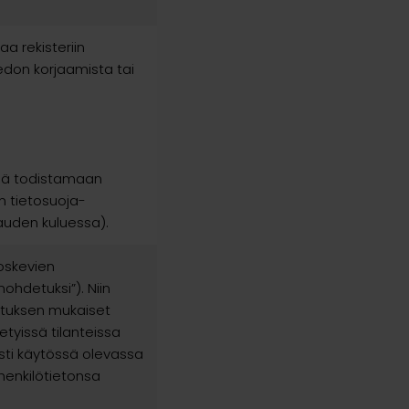
aa rekisteriin
iedon korjaamista tai
jää todistamaan
:n tietosuoja-
uden kuluessa).
koskevien
nohdetuksi”). Niin
setuksen mukaiset
etyissä tilanteissa
sti käytössä olevassa
henkilötietonsa