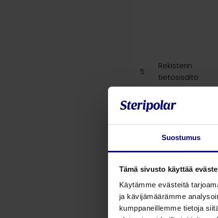
Rekisterin
5
tietosisältö
Suostumus
Tämä sivusto käyttää eväste
Käytämme evästeitä tarjoama
Säännönmukais
ja kävijämäärämme analysoim
6
tietolähteet
kumppaneillemme tietoja siitä