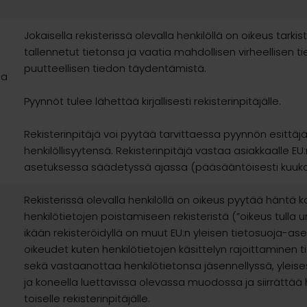
Jokaisella rekisterissä olevalla henkilöllä on oikeus tarkist
tallennetut tietonsa ja vaatia mahdollisen virheellisen t
puutteellisen tiedon täydentämistä.
ja
Pyynnöt tulee lähettää kirjallisesti rekisterinpitäjälle.
Rekisterinpitäjä voi pyytää tarvittaessa pyynnön esittä
henkilöllisyytensä. Rekisterinpitäjä vastaa asiakkaalle EU
asetuksessa säädetyssä ajassa (pääsääntöisesti kuuka
Rekisterissä olevalla henkilöllä on oikeus pyytää häntä 
henkilötietojen poistamiseen rekisteristä (”oikeus tulla u
ikään rekisteröidyllä on muut EU:n yleisen tietosuoja-a
oikeudet kuten henkilötietojen käsittelyn rajoittaminen ti
sekä vastaanottaa henkilötietonsa jäsennellyssä, yleise
ja koneella luettavissa olevassa muodossa ja siirrättää 
toiselle rekisterinpitäjälle.