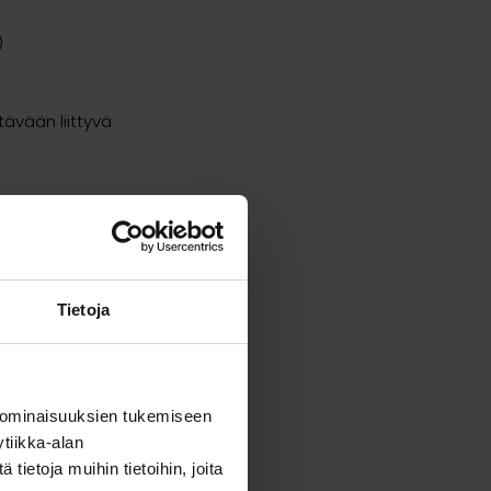
)
ävään liittyvä
e)
ä olennainen tieto,
Tietoja
en ajan hakupäivästä
 ominaisuuksien tukemiseen
seltään. Erillisellä
tiikka-alan
a asiantuntijoilta
ietoja muihin tietoihin, joita