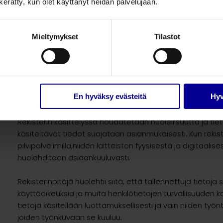
n kerätty, kun olet käyttänyt heidän palvelujaan.
Rekrytointiprosessiin voi kuulua soveltuvuusarviointeja t
arviointimenettelyitä. Näissä tilanteissa henkilötietoja 
Mieltymykset
Tilastot
et
prosessiin osallistuville asiantuntijoille ja tietoja voidaan 
asiantuntijoiden toimesta Euroopan unionin alueella tai 
n
Muutoin rekisterin tiedot sijaitsevat EU:n alueella eikä niitä
Euroopan talousalueen ulkopuolelle.
En hyväksy evästeitä
Hyv
Rekisterin käsittelyssä noudatetaan huolellisuutta ja tie
käsiteltävät tiedot suojataan asianmukaisesti. Kun rekist
pilvipalvelimilla,niiden laitteiston fyysisestä ja digitaalis
huolehditaan asiaankuuluvasti.
Rekisterinpitäjä huolehtii siitä, että tallennettuja tietoja
käyttöoikeuksia ja muita henkilötietojen turvallisuuden kan
tietoja käsitellään luottamuksellisesti ja vain niiden työ
joiden työnkuvaan se kuuluu.