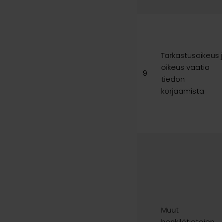
Tarkastusoikeus 
oikeus vaatia
9
tiedon
korjaamista
Muut
henkilötietojen