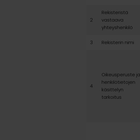
Rekisteristä
2
vastaava
yhteyshenkilö
3
Rekisterin nimi
Oikeusperuste j
henkilötietojen
4
käsittelyn
tarkoitus