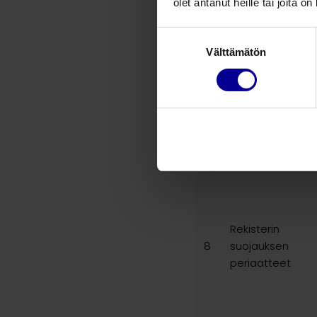
olet antanut heille tai joita o
Suostumuksen
Tietojen
Välttämätön
valinta
säännönmukais
luovutukset ja
7
tietojen siirto EU:
tai ETA:n
ulkopuolelle
Rekisterin
8
suojauksen
periaatteet