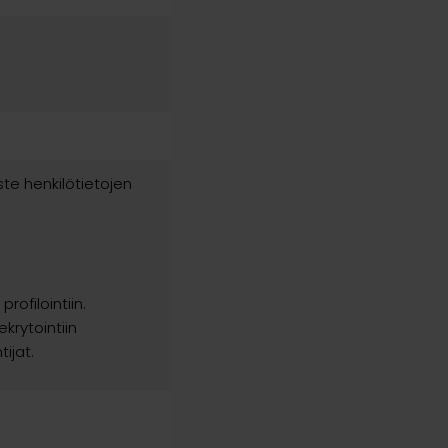
te henkilötietojen
ofilointiin.
ekrytointiin
ijat.