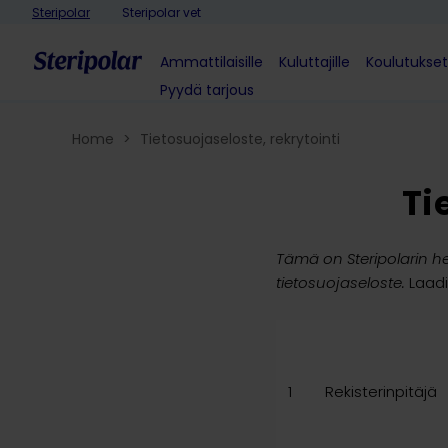
Skip to content
Steripolar
Steripolar vet
Ammattilaisille
Kuluttajille
Koulutukset
Pyydä tarjous
Home
>
Tietosuojaseloste, rekrytointi
Ti
Tämä on Steripolarin he
tietosuojaseloste.
Laadit
1
Rekisterinpitäjä