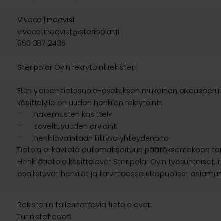
Viveca Lindqvist
viveca.lindqvist@steripolar.fi
050 387 2435
Steripolar Oy:n rekrytointirekisteri
EU:n yleisen tietosuoja-asetuksen mukainen oikeusperus
käsittelylle on uuden henkilön rekrytointi:
– hakemusten käsittely
a
– soveltuvuuden arviointi
– henkilövalintaan liittyvä yhteydenpito
Tietoja ei käytetä automatisoituun päätöksentekoon tai pr
Henkilötietoja käsittelevät Steripolar Oy:n työsuhteiset, r
osallistuvat henkilöt ja tarvittaessa ulkopuoliset asiantunt
Rekisteriin tallennettavia tietoja ovat:
Tunnistetiedot: