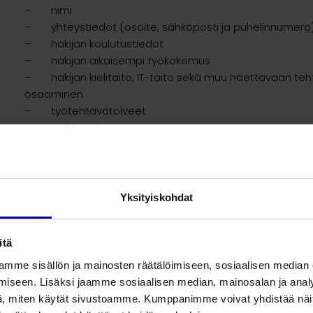
– nimi
– yhteystiedot (osoite, sähköposti ja puhelinnumero
– hakijan koulutustiedot
– hakijan aikaisempi työkokemus
– hakijan kielitaito, IT-taito sekä muu haettavaan teht
osaaminen
– työtehtävätoiveet
– palkkatoive
– hakuun liittyvät dokumentit (esim. CV, hakemuskirj
Kerättävänä tietona voi olla myös muu tehtävään liittyv
jonka hakija on luovuttanut.
Yksityiskohdat
Tiedot säilytetään rekisterissä enintään yhden (1) vuod
alkaen ellei työnhakija toisin pyydä.
itä
mme sisällön ja mainosten räätälöimiseen, sosiaalisen median
Rekisteriin tallennettavat tiedot kerätään rekisteröidyltä it
et
iseen. Lisäksi jaamme sosiaalisen median, mainosalan ja analy
suostumuksella tietoja voidaan kerätä myös ulkopuolisilt
, miten käytät sivustoamme. Kumppanimme voivat yhdistää näitä t
(kuten soveltuvuusarviot).