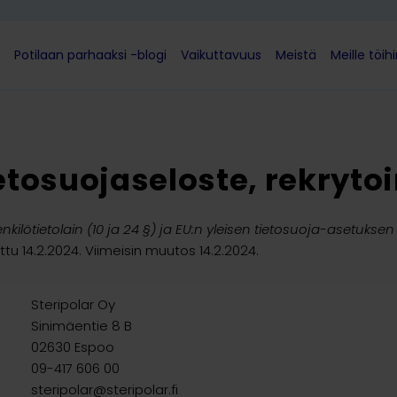
Potilaan parhaaksi -blogi
Vaikuttavuus
Meistä
Meille töih
etosuojaseloste, rekrytoi
nkilötietolain (10 ja 24 §) ja EU:n yleisen tietosuoja-asetuks
tu 14.2.2024. Viimeisin muutos 14.2.2024.
Steripolar Oy
Sinimäentie 8 B
02630 Espoo
09-417 606 00
steripolar@steripolar.fi