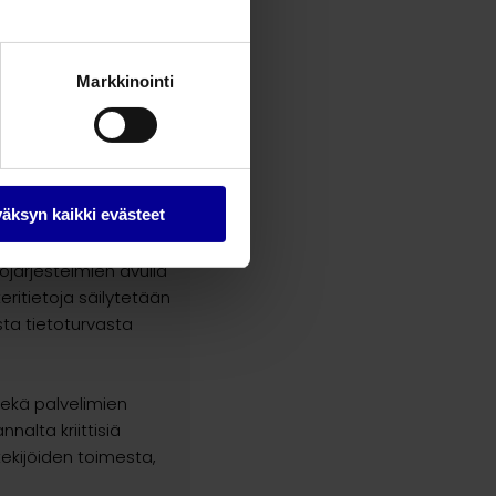
ai muita asiantuntija-
voidaan luovuttaa
Markkinointi
käsitellä
sen ulkopuolella.
 siirretä EU:n tai
äksyn kaikki evästeet
tojärjestelmien avulla
eritietoja säilytetään
esta tietoturvasta
 sekä palvelimien
nalta kriittisiä
ntekijöiden toimesta,