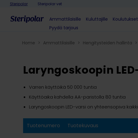
Skip to content
Steripolar
Steripolar vet
Ammattilaisille
Kuluttajille
Koulutukset
Pyydä tarjous
Home
>
Ammattilaisille
>
Hengitysteiden hallinta​
>
Laryngoskoopin LED-
Varren käyttöikä 50 000 tuntia
Käyttöaika kahdella AA-paristolla 80 tuntia
Laryngoskoopin LED-varsi on yhteensopiva kaikk
Tuotenumero
Tuotekuvaus