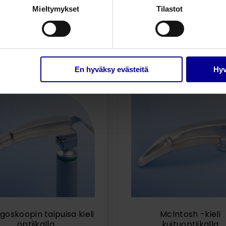
Mieltymykset
Tilastot
Liittyvät tuotteet
En hyväksy evästeitä
Hyv
goskoopin taipuisa kieli
McIntosh -kieli
optiikalla
kuituoptiikalla