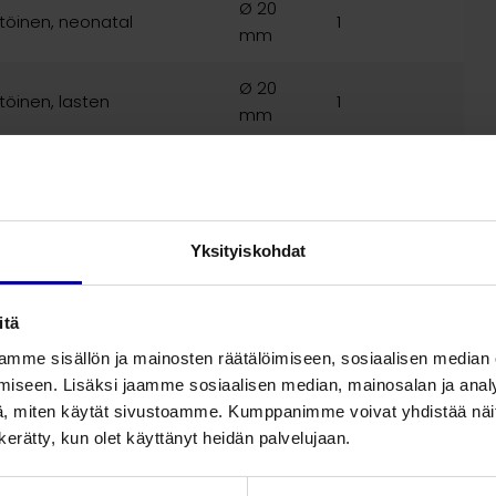
Ø 20
töinen, neonatal
1
mm
Ø 20
töinen, lasten
1
mm
Ø 30
öinen, aikuisten
1
mm
inen, aikuiste, lyhyt ja
Ø 30
Yksityiskohdat
1
mm
itä
mme sisällön ja mainosten räätälöimiseen, sosiaalisen median
iseen. Lisäksi jaamme sosiaalisen median, mainosalan ja analy
, miten käytät sivustoamme. Kumppanimme voivat yhdistää näitä t
n kerätty, kun olet käyttänyt heidän palvelujaan.