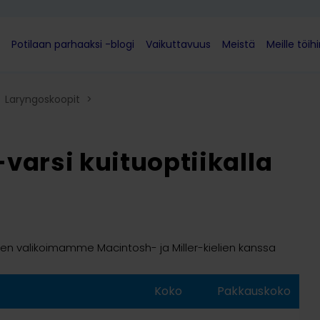
Potilaan parhaaksi -blogi
Vaikuttavuus
Meistä
Meille töih
Laryngoskoopit
>
varsi kuituoptiikalla
ien valikoimamme Macintosh- ja Miller-kielien kanssa
Koko
Pakkauskoko