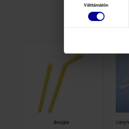
Välttämätön
valinta
Bougie
Laryn