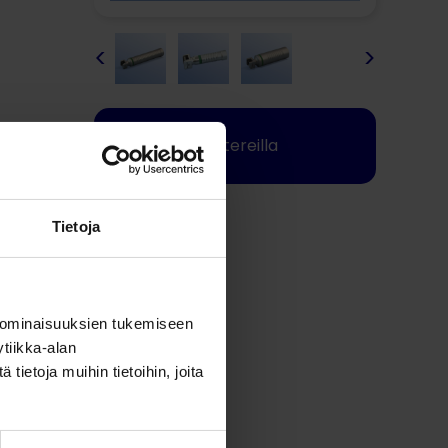
<
>
Toimii pattereilla
Jaa tämä
Tietoja
 ominaisuuksien tukemiseen
tiikka-alan
ietoja muihin tietoihin, joita