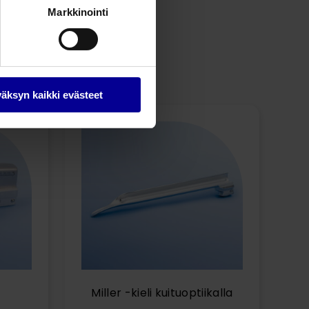
Markkinointi
äksyn kaikki evästeet
Miller -kieli kuituoptiikalla