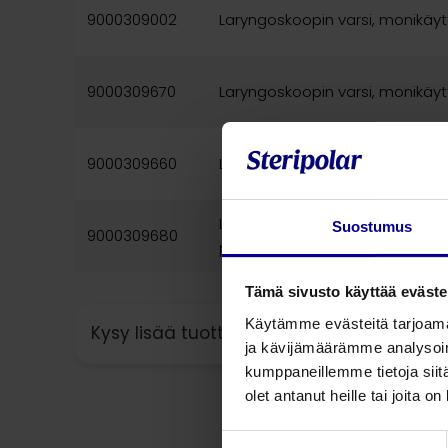
9000309002
Laryngoskoopin varsi, monikäyt
9000309670
Laryngoskoopin varsi, monikäyt
9000309660
Laryngoskoopin varsi, monikäytt
Laryngoskoopin varsi, monikäyttö
Suostumus
9000309680
paksu
Tämä sivusto käyttää eväste
Käytämme evästeitä tarjoama
Kysy lisää tuotteesta
ja kävijämäärämme analysoim
kumppaneillemme tietoja siitä
olet antanut heille tai joita o
Suostumuksen