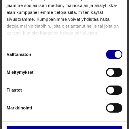
Tuotenumero
Tuotekuvaus
Koko
jaamme sosiaalisen median, mainosalan ja analytiikka-
alan kumppaneillemme tietoja siitä, miten käytät
9000310030
Taipuisa laryngoskoopin kieli
3
sivustoamme. Kumppanimme voivat yhdistää näitä
tietoja muihin tietoihin, joita olet antanut heille tai joita on
9000310040
Taipuisa laryngoskoopin kieli
4
kerätty, kun olet käyttänyt heidän palvelujaan.
Suostumuksen
Kysy lisää tuotteesta
Välttämätön
valinta
Mieltymykset
Liittyvät tuotteet
Tilastot
McIntosh -kieli kuituoptiikalla
Laryngoskoopit
Intubaatio
Markkinointi