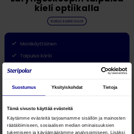
kieli optiikalla
Katso kaikki koot
Monikäyttöinen
Taipuisa kärki
Jaa tämä
Monikäyttöinen
Suostumus
Yksityiskohdat
Tietoja
Taipuisa kieli optiikalla
Tämä sivusto käyttää evästeitä
Integroitu valonlähde
Käytämme evästeitä tarjoamamme sisällön ja mainosten
Taipuisa kärki epiglottiksen nostamiseen
räätälöimiseen, sosiaalisen median ominaisuuksien
tukemiseen ja kävijämäärämme analysoimiseen. Lisäksi