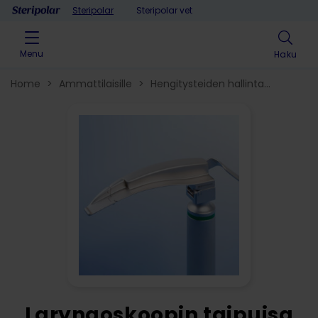
Skip to content
Steripolar
Steripolar vet
Menu
Haku
Home
>
Ammattilaisille
>
Hengitysteiden hallinta​
>
Laryngoskoopit
>
Laryngoskoopin taipuisa