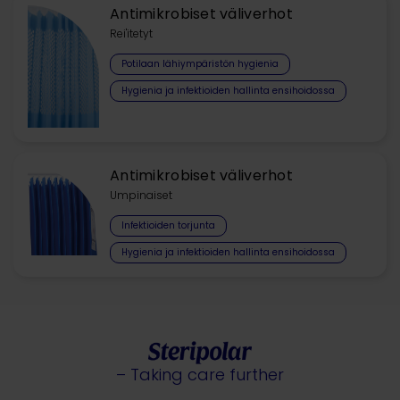
Antimikrobiset väliverhot
Rei'itetyt
Potilaan lähiympäristön hygienia
Hygienia ja infektioiden hallinta ensihoidossa
Antimikrobiset väliverhot
Umpinaiset
Infektioiden torjunta
Hygienia ja infektioiden hallinta ensihoidossa
– Taking care further