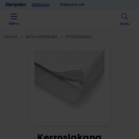
Skip to content
Steripolar
Steripolar vet
Menu
Haku
Home
>
Ammattilaisille
>
Infektioiden
torjunta
>
Potilaan lähiympäristön ratkaisut
>
Potilaan
lähiympäristön hygienia
>
Kerroslakana