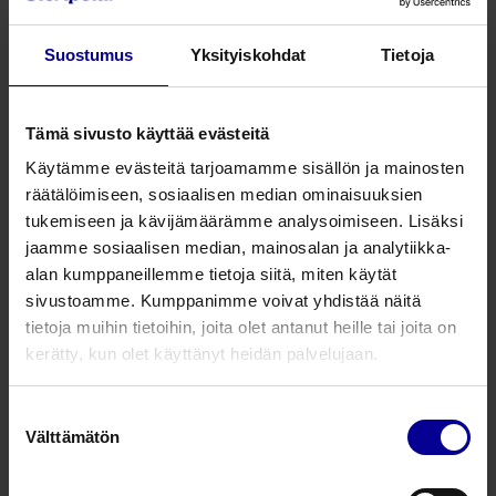
Kertakäyttöiset vuodevaatteet
ehkäisevät infektioita sekä
Suostumus
Yksityiskohdat
Tietoja
helpottavat ja nopeuttavat
potilashoitoa
Tämä sivusto käyttää evästeitä
Kerroslakana on uuden sukupolven innovatiivinen
vuodevaate, joka takaa paremman hygieniatason
Käytämme evästeitä tarjoamamme sisällön ja mainosten
potilaalle ja helpottaa hoitohenkilökunnan työtä.
räätälöimiseen, sosiaalisen median ominaisuuksien
Kerroslakana tarjoaa sairaaloille ja muille
tukemiseen ja kävijämäärämme analysoimiseen. Lisäksi
terveydenhuollon yksiköille innovatiivisen vaihtoehdon
jaamme sosiaalisen median, mainosalan ja analytiikka-
perinteisten puuvillalakanoiden sijaan.
alan kumppaneillemme tietoja siitä, miten käytät
Kerroslakana on potilaan iholle pehmeä, imukykyinen,
sivustoamme. Kumppanimme voivat yhdistää näitä
monikerroksinen ja täysin nesteitä läpäisemätön.
tietoja muihin tietoihin, joita olet antanut heille tai joita on
Mikrohuokoinen kalvo kuitenkin hengittää ja pitää
kerätty, kun olet käyttänyt heidän palvelujaan.
potilaan viileänä samalla suojaten patjaa.
Suostumuksen
Välttämätön
valinta
Tuotenumero
Tuotekoko
Pakkausko