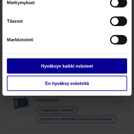
Mieltymykset
Kerroslakana
Tilastot
SP1243
203 cm x 99 cm x 23 cm
24
Markkinointi
Kysy lisää tuotteesta
Hyväksyn kaikki evästeet
Liittyvät tuotteet
En hyväksy evästeitä
SleepAngel
Potilastyyny
SleepAngel -tuotteet
Hygienia ja infektioiden hallinta ensihoidossa