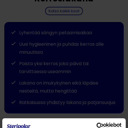
Katso kaikki koot
Lyhentää sängyn petaamisaikaa
Uusi hygieeninen ja puhdas kerros alle
minuutissa
Poista yksi kerros joka päivä tai
tarvittaessa useammin
Lakana on imukykyinen eikä läpäise
nesteitä, mutta hengittää
Ratkaisussa yhdistyy lakana ja patjansuojus
Jaa tämä