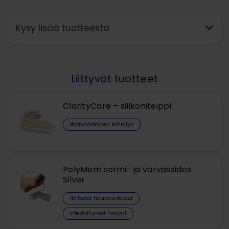
Kysy lisää tuotteesta
Liittyvät tuotteet
ClarityCare – silikoniteippi
Haavasidosten kiinnitys
PolyMem sormi- ja varvassidos
Silver
Hoitavat haavasidokset​
Infektoituneet haavat