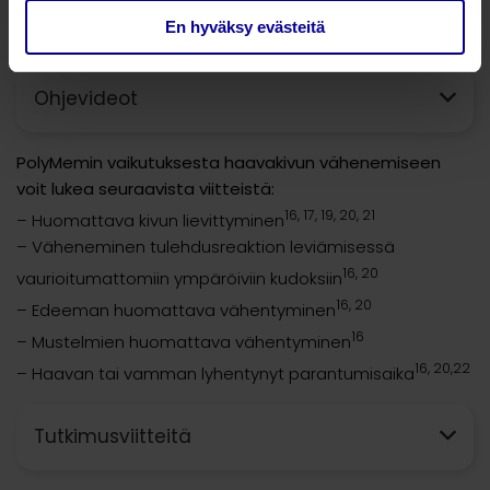
PolyMem hoito-ohjeita
En hyväksy evästeitä
Ohjevideot
PolyMemin vaikutuksesta haavakivun vähenemiseen
voit lukea seuraavista viitteistä:
16, 17, 19, 20, 21
– Huomattava kivun lievittyminen
– Väheneminen tulehdusreaktion leviämisessä
16, 20
vaurioitumattomiin ympäröiviin kudoksiin
16, 20
– Edeeman huomattava vähentyminen
16
– Mustelmien huomattava vähentyminen
16, 20,22
– Haavan tai vamman lyhentynyt parantumisaika
Tutkimusviitteitä