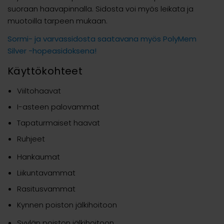
suoraan haavapinnalla. Sidosta voi myös leikata ja
muotoilla tarpeen mukaan.
Sormi- ja varvassidosta saatavana myös PolyMem
Silver -hopeasidoksena!
Käyttökohteet
Viiltohaavat
I-asteen palovammat
Tapaturmaiset haavat
Ruhjeet
Hankaumat
Liikuntavammat
Rasitusvammat
Kynnen poiston jälkihoitoon
Syylän poiston jälkihoitoon