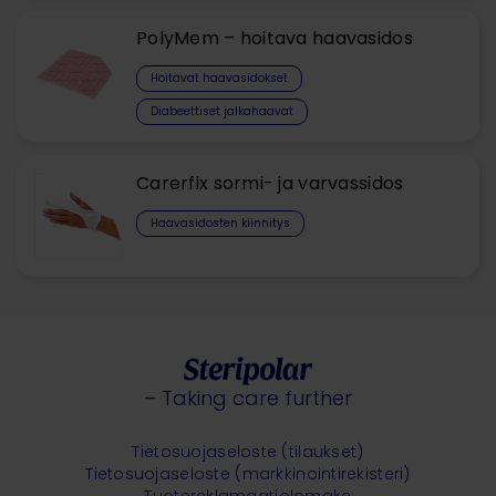
PolyMem – hoitava haavasidos
Hoitavat haavasidokset​
Diabeettiset jalkahaavat
Carerfix sormi- ja varvassidos
Haavasidosten kiinnitys
– Taking care further
Tietosuojaseloste (tilaukset)
Tietosuojaseloste (markkinointirekisteri)