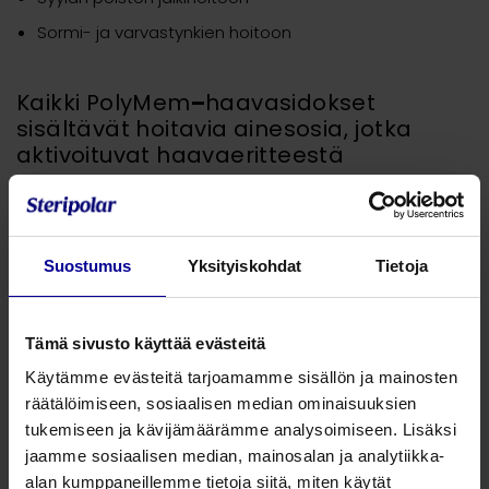
Sormi- ja varvastynkien hoitoon
Kaikki PolyMem
–
haavasidokset
sisältävät hoitavia ainesosia, jotka
aktivoituvat haavaeritteestä
Pinta-aktiivinen puhdistava ainesosa – myrkytön, pinta-
aktiivinen haavanpuhdistaja
. Pinta-aktiivisena se
tunkeutuu haavapohjan ja katteen väliin, helpottaen
Suostumus
Yksityiskohdat
Tietoja
haavan mekaanista puhdistamista.
Glyseriini
pehmentää nekroottista kudosta ja
ennaltaehkäisee sidoksen tarttumista haavaan.
Tämä sivusto käyttää evästeitä
Superabsorbentti
antaa sidokselle tehokkaan imukyvyn.
Käytämme evästeitä tarjoamamme sisällön ja mainosten
räätälöimiseen, sosiaalisen median ominaisuuksien
Puoliläpäisevä taustakalvo
auttaa säilyttämään
tukemiseen ja kävijämäärämme analysoimiseen. Lisäksi
haavalla optimaalisen lämmön ja kosteuden.
jaamme sosiaalisen median, mainosalan ja analytiikka-
alan kumppaneillemme tietoja siitä, miten käytät