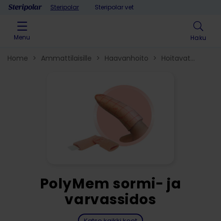
Skip to content
Steripolar
Steripolar vet
Menu
Haku
Home
>
Ammattilaisille
>
Haavanhoito
>
Hoitavat
haavasidokset​
>
PolyMem sormi- ja
varvassidos
Katso kaikki koot