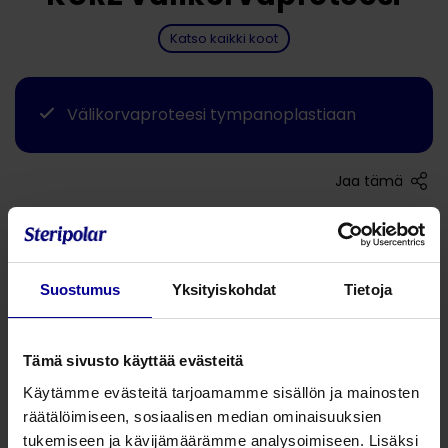
Katso kaikki koot
Välikorvaproteesi tympanoplastiaan
Jaa tämä
Kurz Angular Clip® Prosthesis
Kehitetty erityisesti korjaamaan incuksen ja stapeksen
välistä puutosta ja alentamaan proteesin irtoamisriskiä.
Suostumus
Yksityiskohdat
Tietoja
Tuotenumero
Tuotekuvaus
P
Tämä sivusto käyttää evästeitä
1002615
Kurz Angular Clip välikorvaproteesi
2
Käytämme evästeitä tarjoamamme sisällön ja mainosten
räätälöimiseen, sosiaalisen median ominaisuuksien
1002617
Kurz Angular Clip välikorvaproteesi
3
tukemiseen ja kävijämäärämme analysoimiseen. Lisäksi