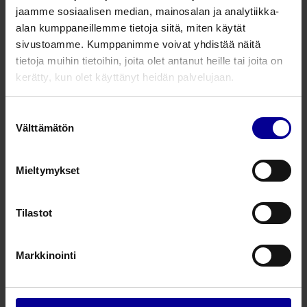
jaamme sosiaalisen median, mainosalan ja analytiikka-
alan kumppaneillemme tietoja siitä, miten käytät
sivustoamme. Kumppanimme voivat yhdistää näitä
Kysy lisää tuotteesta
tietoja muihin tietoihin, joita olet antanut heille tai joita on
kerätty, kun olet käyttänyt heidän palvelujaan.
Liittyvät tuotteet
Suostumuksen
Välttämätön
valinta
KURZ välikorvaproteesi
TTP®-VARIO Aerial
Mieltymykset
Välikorvaproteesit tympanoplastiaan
Tilastot
Tympanoplastia
Markkinointi
KURZ välikorvaproteesi
Malleus Notch Prosthesis MNP Total
Välikorvaproteesit tympanoplastiaan