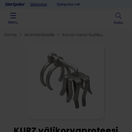
Skip to content
Steripolar
Steripolar vet
Menu
Haku
Home
>
Ammattilaisille
>
Korva-nenä-kurkku​
>
Korvatuotteet
>
Välikorvaproteesit
tympanoplastiaan
>
KURZ välikorvaproteesi