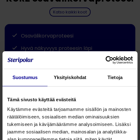
Katso kaikki koot
Osavälikorvaproteesi
Hyvä näkyvyys proteesin läpi
Jaa tämä
Suostumus
Yksityiskohdat
Tietoja
Kurz TTP Tubingen Type BELL Partial
Hyvä näkyvyys proteesin läpi.
Tämä sivusto käyttää evästeitä
Osavälikorvaproteesi.
Käytämme evästeitä tarjoamamme sisällön ja mainosten
Materiaali titaania.
räätälöimiseen, sosiaalisen median ominaisuuksien
tukemiseen ja kävijämäärämme analysoimiseen. Lisäksi
jaamme sosiaalisen median, mainosalan ja analytiikka-
Tuotenumero
Tuotekuvaus
alan kumppaneillemme tietoja siitä, miten käytät