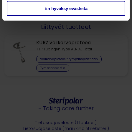
En hyväksy evästeitä
Liittyvät tuotteet
KURZ välikorvaproteesi
TTP Tubingen Type AERIAL Total
Välikorvaproteesit tympanoplastiaan
Tympanoplastia
– Taking care further
Tietosuojaseloste (tilaukset)
Tietosuojaseloste (markkinointirekisteri)