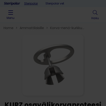
Skip to content
Steripolar
Steripolar vet
Menu
Haku
Home
>
Ammattilaisille
>
Korva-nenä-kurkku​
>
Korvatuotteet
>
Välikorvaproteesit
tympanoplastiaan
>
KURZ osavälikorvaproteesi