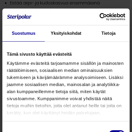
Estää arpi- ja kudoskasvua ensimmäisinä
postoperatiivisina kuukausina
Kiinnittyy turvallisesti tutulla Clip® -menetelmällä
stapesin nuppiin
Suostumus
Yksityiskohdat
Tietoja
Tuotenumero
Tuotekuvaus
Tämä sivusto käyttää evästeitä
1002350
Kurz Clip Partial Prosthesis, FlexiBAL os
Käytämme evästeitä tarjoamamme sisällön ja mainosten
räätälöimiseen, sosiaalisen median ominaisuuksien
1002351
Kurz Clip Partial Prosthesis, FlexiBAL os
tukemiseen ja kävijämäärämme analysoimiseen. Lisäksi
jaamme sosiaalisen median, mainosalan ja analytiikka-
1002352
Kurz Clip Partial Prosthesis, FlexiBAL os
alan kumppaneillemme tietoja siitä, miten käytät
sivustoamme. Kumppanimme voivat yhdistää näitä
1002353
Kurz Clip Partial Prosthesis, FlexiBAL os
tietoja muihin tietoihin, joita olet antanut heille tai joita on
kerätty, kun olet käyttänyt heidän palvelujaan.
1002354
Kurz Clip Partial Prosthesis, FlexiBAL os
1002355
Kurz Clip Partial Prosthesis, FlexiBAL os
Suostumuksen