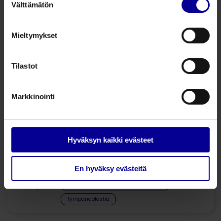
Välttämätön
valinta
1002356
Kurz Clip Partial Prosthesis, FlexiBAL os
Mieltymykset
1002357
Kurz Clip Partial Prosthesis, FlexiBAL os
Tilastot
Kysy lisää tuotteesta
Markkinointi
Liittyvät tuotteet
Hyväksyn kaikki evästeet
KURZ välikorvaproteesi
TTP®-VARIO Aerial
En hyväksy evästeitä
Välikorvaproteesit tympanoplastiaan
Tympanoplastia