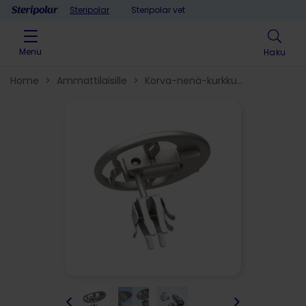
Skip to content
Steripolar
Steripolar vet
Menu
Haku
Home
>
Ammattilaisille
>
Korva-nenä-kurkku​
>
Korvatuotteet
>
Välikorvaproteesit
tympanoplastiaan
>
<
>