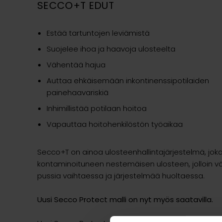
SECCO+T EDUT
Estää tartuntojen leviämistä
Suojelee ihoa ja haavoja ulosteelta
Vähentää hajua
Auttaa ehkäisemään inkontinenssipotilaiden
painehaavariskiä
Inhimillistää potilaan hoitoa
Vapauttaa hoitohenkilöstön työaikaa
Secco+T on ainoa ulosteenhallintajärjestelmä, jo
kontaminoituneen nestemäisen ulosteen, jolloin väl
pussia vaihtaessa ja järjestelmää huoltaessa.
Uusi Secco Protect malli on nyt myös saatavilla.