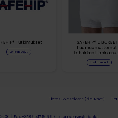
FEHIP® Tutkimukset
SAFEHIP® DISCREET
huomaamattomat 
Lonkkasuojat
tehokkaat lonkkasuo
Lonkkasuojat
Tietosuojaseloste (tilaukset)
Tie
606 00
Fax. +358 9 417 606 90
steripolar@steripolar.fi