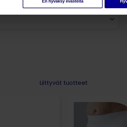
En hyväksy evästeitä
Hyv
Liittyvät tuotteet