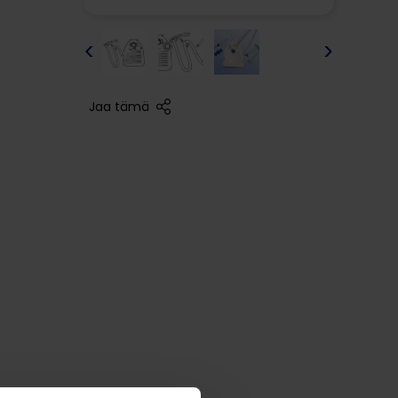
<
>
Jaa tämä