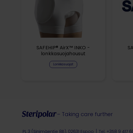
SAFEHIP® AirX™ INKO -
SA
lonkkasuojahousut
Lonkkasuojat
– Taking care further
PL 3 (Sinimäentie 8B), 02631 Espoo
Tel. +358 9 417 