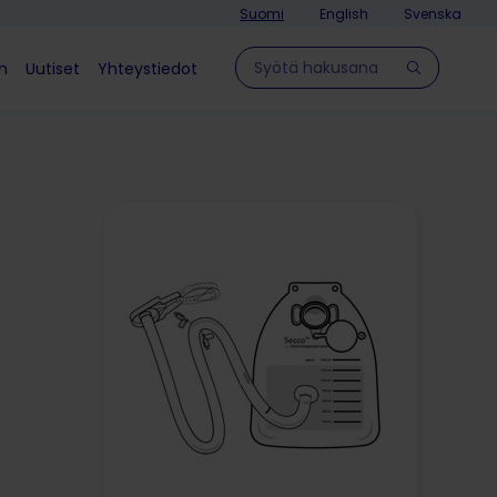
Suomi
English
Svenska
Hae sivulla
in
Uutiset
Yhteystiedot