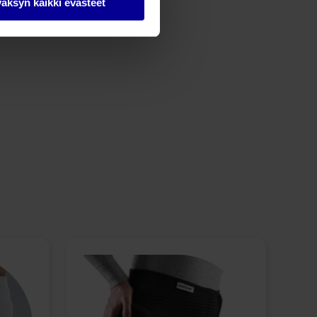
äksyn kaikki evästeet