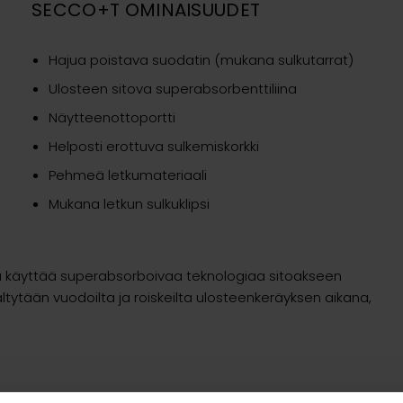
SECCO+T OMINAISUUDET
Hajua poistava suodatin (mukana sulkutarrat)
Ulosteen sitova superabsorbenttiliina
Näytteenottoportti
Helposti erottuva sulkemiskorkki
Pehmeä letkumateriaali
Mukana letkun sulkuklipsi
ka käyttää superabsorboivaa teknologiaa sitoakseen
tytään vuodoilta ja roiskeilta ulosteenkeräyksen aikana,