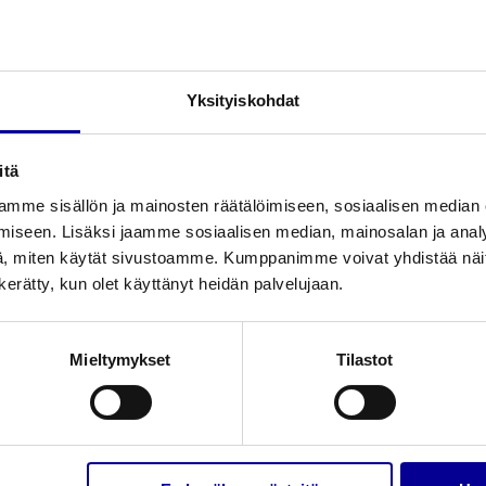
yt ja ominaisuudet kuin sen edeltäjä Secco + malli.
nttiili, joka estää kuffin ylitäyttymisen ja näin lisää
allissa on uudistettu, vaihdettava sulkukorkki, joka
on.
Yksityiskohdat
Pakkauskoko
itä
sältää 3 keräyspussia)
1
mme sisällön ja mainosten räätälöimiseen, sosiaalisen median
iseen. Lisäksi jaamme sosiaalisen median, mainosalan ja analy
10
, miten käytät sivustoamme. Kumppanimme voivat yhdistää näitä t
n kerätty, kun olet käyttänyt heidän palvelujaan.
sis. 3 keräyspussia)
1
Mieltymykset
Tilastot