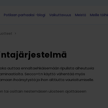
Potilaan parhaaksi -blogi
Vaikuttavuus
Meistä
Meille töih
uotteet
>
intajärjestelmä
 joka auttaa ennaltaehkäisemään ripulista aiheutuvia
ntaminaatiolta. Secco+t:n käyttö vähentää myös
maan ihoärsytystä ja ihon alttiutta vaurioitumiselle.
n tai osittain nestemäisen ulosteen ajoittaiseen