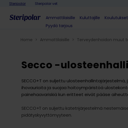
Skip to content
Steripolar
Steripolar vet
Ammattilaisille
Kuluttajille
Koulutukset
Pyydä tarjous
Home
>
Ammattilaisille
>
Terveydenhoidon muut t
Secco -ulosteenhall
SECCO+T on suljettu ulosteenhallintajärjestelmä,
ihovaurioita ja suojaa hoitoympäristöä ulosteko
painehaavariskiä kun eritteet eivät pääse aiheutta
SECCO+T on suljettu katetrijärjestelmä nestemäise
pidätyskyvyttömyyteen.