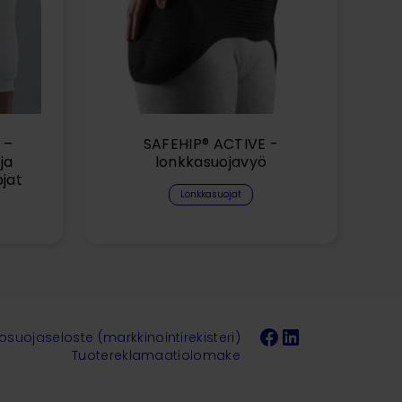
 –
SAFEHIP® ACTIVE -
ja
lonkkasuojavyö
jat
Lonkkasuojat
Facebook
LinkedIn
tosuojaseloste (markkinointirekisteri)
Tuotereklamaatiolomake