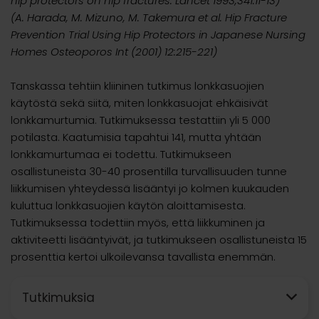
hip protectors on hip fractures. Lancet 1993,341:11-13)
(A. Harada, M. Mizuno, M. Takemura et al. Hip Fracture
Prevention Trial Using Hip Protectors in Japanese Nursing
Homes Osteoporos Int (2001) 12:215-221)
Tanskassa tehtiin kliininen tutkimus lonkkasuojien
käytöstä sekä siitä, miten lonkkasuojat ehkäisivät
lonkkamurtumia. Tutkimuksessa testattiin yli 5 000
potilasta. Kaatumisia tapahtui 141, mutta yhtään
lonkkamurtumaa ei todettu. Tutkimukseen
osallistuneista 30-40 prosentilla turvallisuuden tunne
liikkumisen yhteydessä lisääntyi jo kolmen kuukauden
kuluttua lonkkasuojien käytön aloittamisesta.
Tutkimuksessa todettiin myös, että liikkuminen ja
aktiviteetti lisääntyivät, ja tutkimukseen osallistuneista 15
prosenttia kertoi ulkoilevansa tavallista enemmän.
Tutkimuksia