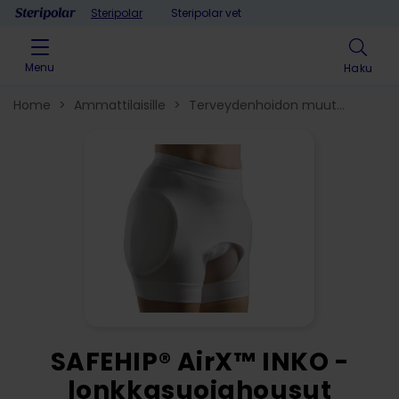
Skip to content
Steripolar
Steripolar vet
Menu
Haku
Home
>
Ammattilaisille
>
Terveydenhoidon muut
tuotteet
>
Lonkkasuojat
>
SAFEHIP® AirX™ INKO -
lonkkasuojahousut