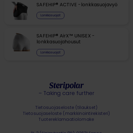
SAFEHIP® ACTIVE -lonkkasuojavyö
Lonkkasuojat
SAFEHIP® AirX™ UNISEX -
lonkkasuojahousut
Lonkkasuojat
– Taking care further
Tietosuojaseloste (tilaukset)
Tietosuojaseloste (markkinointirekisteri)
Tuotereklamaatiolomake