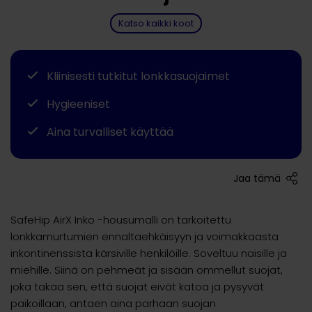
Katso kaikki koot
Kliinisesti tutkitut lonkkasuojaimet
Hygieeniset
Aina turvalliset käyttää
Jaa tämä
SafeHip AirX Inko -housumalli on tarkoitettu
lonkkamurtumien ennaltaehkäisyyn ja voimakkaasta
inkontinenssista kärsiville henkilöille. Soveltuu naisille ja
miehille. Siinä on pehmeät ja sisään ommellut suojat,
joka takaa sen, että suojat eivät katoa ja pysyvät
paikoillaan, antaen aina parhaan suojan