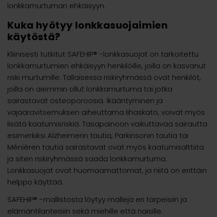
lonkkamurtuman ehkäisyyn.
Kuka hyötyy lonkkasuojaimien
käytöstä?
Kliinisesti tutkitut SAFEHIP® -lonkkasuojat on tarkoitettu
lonkkamurtumien ehkäisyyn henkilöille, joilla on kasvanut
riski murtumille. Tällaisessa riskiryhmässä ovat henkilöt,
joilla on aiemmin ollut lonkkamurtuma tai jotka
sairastavat osteoporoosia. Ikääntyminen ja
vajaaravitsemuksen aiheuttama lihaskato, voivat myös
lisätä kaatumisriskiä. Tasapainoon vaikuttavaa sairautta
esimerkiksi Alzheimerin tautia, Parkinsonin tautia tai
Ménièren tautia sairastavat ovat myös kaatumisalttiita
ja siten riskiryhmässä saada lonkkamurtuma.
Lonkkasuojat ovat huomaamattomat, ja niitä on erittäin
helppo käyttää.
SAFEHIP® -mallistosta löytyy malleja eri tarpeisiin ja
elämäntilanteisiin sekä miehille että naisille.