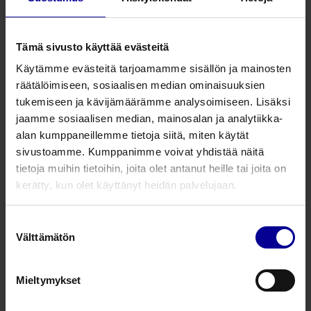
850L
SafeHip AirX Inko -lonkkasuojahousut
Tämä sivusto käyttää evästeitä
850XL
SafeHip AirX Inko -lonkkasuojahousut
Käytämme evästeitä tarjoamamme sisällön ja mainosten
räätälöimiseen, sosiaalisen median ominaisuuksien
850XXL
SafeHip AirX Inko -lonkkasuojahousut
tukemiseen ja kävijämäärämme analysoimiseen. Lisäksi
jaamme sosiaalisen median, mainosalan ja analytiikka-
alan kumppaneillemme tietoja siitä, miten käytät
sivustoamme. Kumppanimme voivat yhdistää näitä
tietoja muihin tietoihin, joita olet antanut heille tai joita on
kerätty, kun olet käyttänyt heidän palvelujaan.
Suostumuksen
Välttämätön
valinta
Mieltymykset