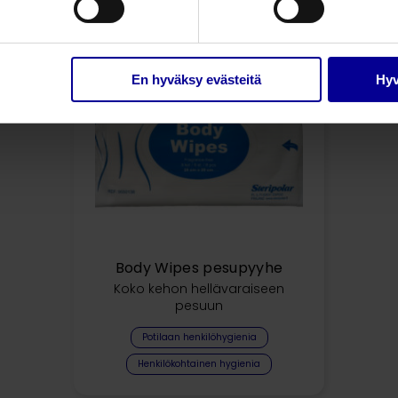
En hyväksy evästeitä
Hyv
Body Wipes pesupyyhe
Koko kehon hellävaraiseen
pesuun
Potilaan henkilöhygienia
Henkilökohtainen hygienia