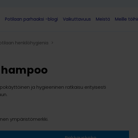
Potilaan parhaaksi -blogi
Vaikuttavuus
Meistä
Meille töih
otilaan henkilöhygienia
>
-shampoo
äyttöinen ja hygieeninen ratkaisu erityisesti
uun.
nen ympäristömerkki.
Pakkauskoko