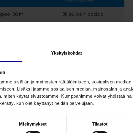
poo 100 ml
30 pulloa / laatikko
Yksityiskohdat
itä
mme sisällön ja mainosten räätälöimiseen, sosiaalisen median
iseen. Lisäksi jaamme sosiaalisen median, mainosalan ja analy
, miten käytät sivustoamme. Kumppanimme voivat yhdistää näitä t
n kerätty, kun olet käyttänyt heidän palvelujaan.
Mieltymykset
Tilastot
Liittyvät tuotteet