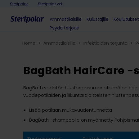
Skip to content
Steripolar
Steripolar vet
Ammattilaisille
Kuluttajille
Koulutukset
Pyydä tarjous
Home
>
Ammattilaisille
>
Infektioiden torjunta
>
P
BagBath HairCare 
BagBath vedetön hiustenpesumenetelmä on helppok
vuodepotilaiden ja liikuntarajoitteisten hiustenpes
Lisää potilaan mukavuudentunnetta
BagBath -shampoolle on myönnetty Pohjoismai
Tuotenumero
Tuotekuvaus