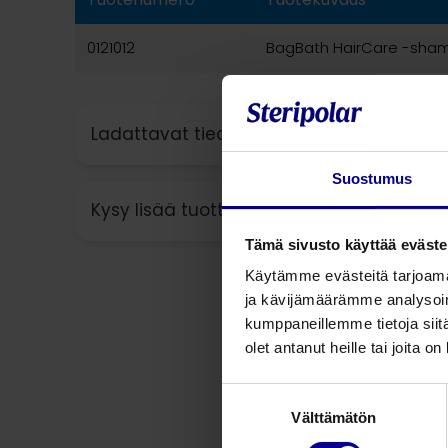
0121012
BagBath HairCare -sham
Ladattavat tiedostot
Suostumus
Kysy lisää tuotteesta
Tämä sivusto käyttää eväste
Käytämme evästeitä tarjoama
ja kävijämäärämme analysoim
kumppaneillemme tietoja siitä
olet antanut heille tai joita o
Suostumuksen
Välttämätön
valinta