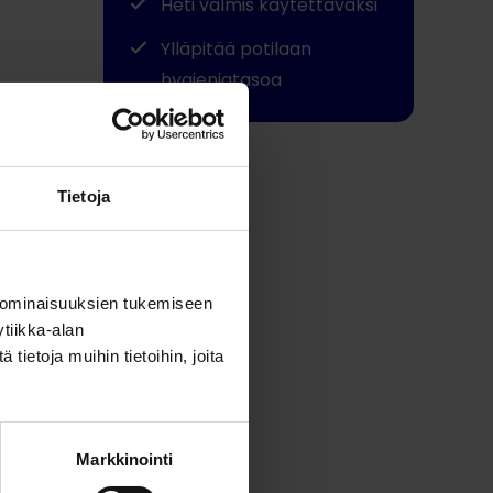
Heti valmis käytettäväksi
Ylläpitää potilaan
hygieniatasoa
Jaa tämä
Tietoja
 ominaisuuksien tukemiseen
tiikka-alan
ietoja muihin tietoihin, joita
Markkinointi