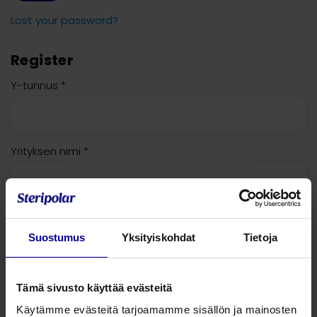
Lost your password?
Register
Y-tunnus
*
Yrityksen nimi
*
Toimipiste
*
Suostumus
Yksityiskohdat
Tietoja
Yhteyshenkilön nimi
*
Tämä sivusto käyttää evästeitä
Käytämme evästeitä tarjoamamme sisällön ja mainosten