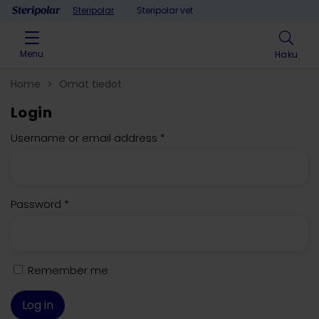
Skip to content
Steripolar
Steripolar vet
Menu
Haku
Home
>
Omat tiedot
Login
Username or email address
*
Password
*
Remember me
Log in