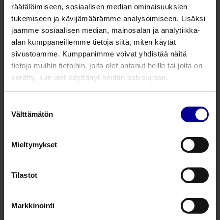
räätälöimiseen, sosiaalisen median ominaisuuksien
tukemiseen ja kävijämäärämme analysoimiseen. Lisäksi
Yhteyshenkilön puhelinnumero
*
jaamme sosiaalisen median, mainosalan ja analytiikka-
alan kumppaneillemme tietoja siitä, miten käytät
sivustoamme. Kumppanimme voivat yhdistää näitä
tietoja muihin tietoihin, joita olet antanut heille tai joita on
Toimitusosoite
(optional)
kerätty, kun olet käyttänyt heidän palvelujaan.
Suostumuksen
Laskutusosoite
(optional)
Välttämätön
valinta
Mieltymykset
Verkkolaskuosoite
(optional)
Tilastot
Operaattorin tunnus
(optional)
Markkinointi