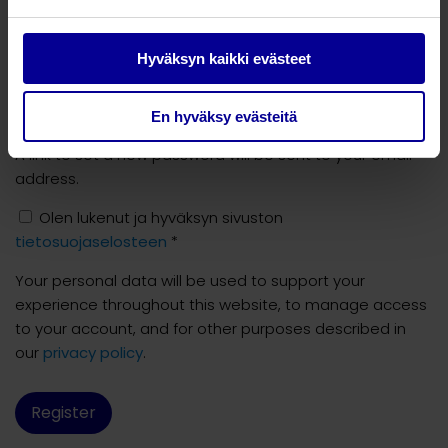
Hyväksyn kaikki evästeet
Email address
*
En hyväksy evästeitä
A link to set a new password will be sent to your email
address.
Olen lukenut ja hyväksyn sivuston
tietosuojaselosteen
*
Your personal data will be used to support your
experience throughout this website, to manage access
to your account, and for other purposes described in
our
privacy policy
.
Register