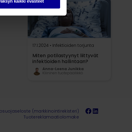
äksyn kaikki evästeet
17.1.2024 •
Infektioiden torjunta
Miten potilastyynyt liittyvät
infektioiden hallintaan?
Anna-Leena Junikka
Kliininen tuotepäällikkö
Facebook
LinkedIn
tosuojaseloste (markkinointirekisteri)
Tuotereklamaatiolomake