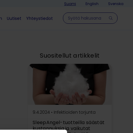
Suomi
English
Svenska
Hae sivulla
in
Uutiset
Yhteystiedot
Suositellut artikkelit
9.4.2024 •
Infektioiden torjunta
SleepAngel-tuotteilla säästät
kustannuksia ja vaikutat