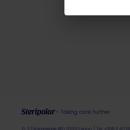
– Taking care further
PL 3 (Sinimäentie 8B), 02631 Espoo
Tel. +358 9 417 