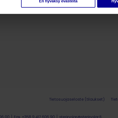
En hyväksy evästeitä
Hyv
Tietosuojaseloste (tilaukset)
Tie
606 00
Fax. +358 9 417 606 90
steripolar@steripolar.fi