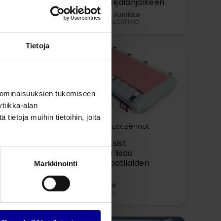
positiivisesti hiilijalanjälkeen
Anna-Leena Junikka
Kliininen tuotepäällikkö
Tietoja
 ominaisuuksien tukemiseen
tiikka-alan
ietoja muihin tietoihin, joita
26.1.2024 •
Leikkausasennot
Pink Pad Air Assist
asentopatjalla lisää
turvallisuutta potilaiden
Markkinointi
siirtelyyn
Kari Mäkipää
Tuotepäällikkö