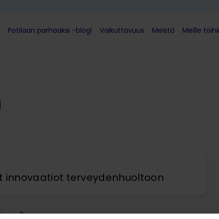
Potilaan parhaaksi -blogi
Vaikuttavuus
Meistä
Meille töih
a
t innovaatiot terveydenhuoltoon
1
2