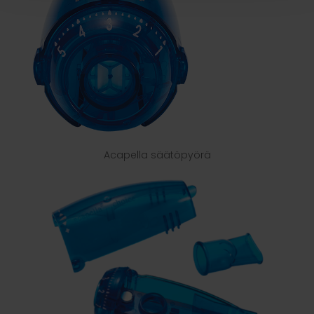
Acapella säätöpyörä