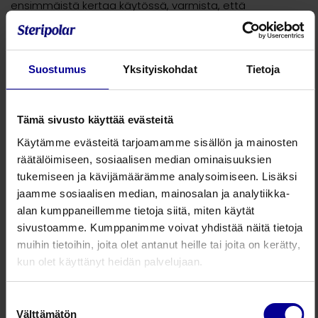
ensimmäistä kertaa käytössä, varmista, että
taajuudensäädin on asetettu alimmalle
taajuusvastukselle, eli ykköselle.
Varmista, että suu on tiiviisti suukappaleen ympärillä
Suostumus
Yksityiskohdat
Tietoja
puhalluksen aikana. Jos käytössä on maski, aseta se
tiukasti, mutta mukavasti nenän ja suun päälle.
Tämä sivusto käyttää evästeitä
Hengitä ulos aktiivisesti suukappaleeseen, mutta ei liian
voimakkaasti. Uloshengityksen tulisi kestää noin 3-4
Käytämme evästeitä tarjoamamme sisällön ja mainosten
kertaa pidempään kuin sisäänhengityksen. Pidä pieni
räätälöimiseen, sosiaalisen median ominaisuuksien
hengähdystauko ja toista sama uudelleen. Jos puhallat
tukemiseen ja kävijämäärämme analysoimiseen. Lisäksi
Acapellaan liman irrottamiseksi, yski puhallussarjojen
jaamme sosiaalisen median, mainosalan ja analytiikka-
välisellä tauolla 2-3 kertaa. Toista harjoittelu 2-4 kertaa
alan kumppaneillemme tietoja siitä, miten käytät
päivässä tai fysioterapeuttisi ohjeiden mukaan.
sivustoamme. Kumppanimme voivat yhdistää näitä tietoja
muihin tietoihin, joita olet antanut heille tai joita on kerätty,
Huolto
kun olet käyttänyt heidän palvelujaan.
Acapella® Choice Blue -laitteen saa avattua ja
purettua osiin puhdistusta varten
Suostumuksen
Välttämätön
Irrota suukappale ja pese jokaisen käyttökerran
valinta