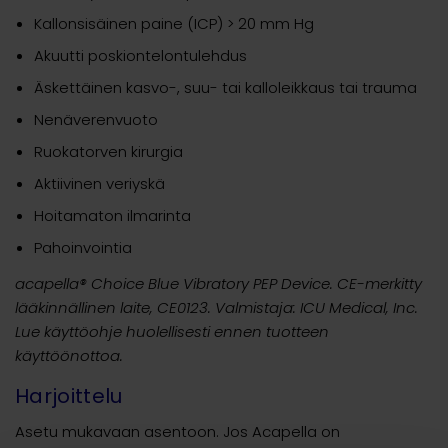
Kallonsisäinen paine (ICP) > 20 mm Hg
Akuutti poskiontelontulehdus
Äskettäinen kasvo-, suu- tai kalloleikkaus tai trauma
Nenäverenvuoto
Ruokatorven kirurgia
Aktiivinen veriyskä
Hoitamaton ilmarinta
Pahoinvointia
acapella® Choice Blue Vibratory PEP Device. CE-merkitty
lääkinnällinen laite, CE0123. Valmistaja: ICU Medical, Inc.
Lue käyttöohje huolellisesti ennen tuotteen
käyttöönottoa.
Harjoittelu
Asetu mukavaan asentoon. Jos Acapella on