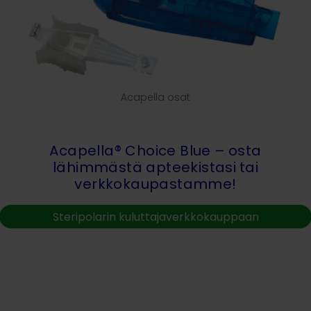
Acapella osat
Acapella® Choice Blue –
osta
lähimmästä apteekistasi
tai
verkkokaupastamme!
Steripolarin kuluttajaverkkokauppaan