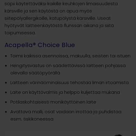
sopii käytettäväksi kaikille keuhkojen limaisuudesta
kärsiville ja sen käytöstä on apua myös
siitepölyallergikoille, katupölystä kärsiville. Useat
hyötyvät laitteenkäytöstä flunssan aikana ja siitä
toipumisessa.
Acapella® Choice Blue
Toimii kaikissa asennoissa, makuulla, seisten tai istuen
Hengitysvastus on säädettävissä laitteen pohjassa
olevalla säätöpyörällä
Laitteen värinäominaisuus tehostaa liman irtoamista
Laite on käyttövalmis ja helppo kuljettaa mukana
Potilaskohtaisesti monikäyttöinen laite
Avattava malli, osat voidaan irrottaa ja puhdistaa
esim. tiskikoneessa