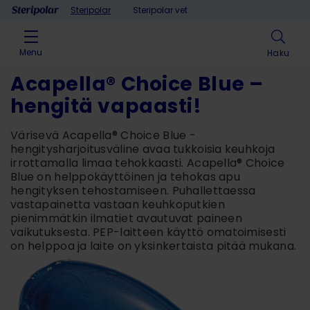
Skip to content
Steripolar
Steripolar vet
Menu
Haku
Acapella® Choice Blue –
hengitä vapaasti!
Värisevä Acapella® Choice Blue -
hengitysharjoitusväline
avaa tukkoisia keuhkoja
irrottamalla limaa tehokkaasti.
Acapella® Choice
Blue on
helppokäyttöinen ja tehokas apu
hengityksen tehostamiseen.
Puhallettaessa
vastapainetta vastaan keuhkoputkien
pienimmätkin ilmatiet avautuvat paineen
vaikutuksesta. PEP-laitteen käyttö omatoimisesti
on helppoa ja laite on yksinkertaista pitää mukana.