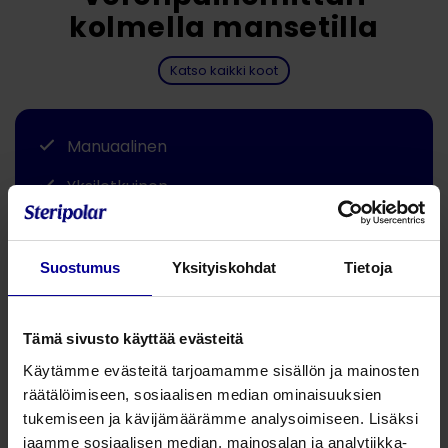
kolmella mansetilla
Katso kaikki koot
Manuaalinen
Yksiletkuinen
Jaa tämä
Suostumus
Yksityiskohdat
Tietoja
Teline voidaan pitää pöydällä tai kiinnittää seinään. Kaikki
kolme kokoa selkeästi yhdessä paikassa ja helposti
Tämä sivusto käyttää evästeitä
saatavilla. Kätevä esimerkiksi ensiapuun, poliklinikalle tai
Käytämme evästeitä tarjoamamme sisällön ja mainosten
vastaanotolle.
räätälöimiseen, sosiaalisen median ominaisuuksien
tukemiseen ja kävijämäärämme analysoimiseen. Lisäksi
Setissä kolme eri kokoista mansettia:
jaamme sosiaalisen median, mainosalan ja analytiikka-