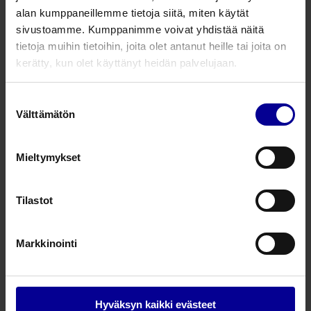
Pieni aikuisten mansetti, sähkönsininen (19-27 cm)
alan kumppaneillemme tietoja siitä, miten käytät
Aikuisten mansetti, tummansininen (23-40 cm)
sivustoamme. Kumppanimme voivat yhdistää näitä
tietoja muihin tietoihin, joita olet antanut heille tai joita on
Iso aikuisten mansetti, punaruskea (34-50 cm)
kerätty, kun olet käyttänyt heidän palvelujaan.
Tuotenumero
Tuotekuvaus
Suostumuksen
Välttämätön
valinta
705GPKMCC
Verenpainemittari kolmella mansetilla
Mieltymykset
Kysy lisää tuotteesta
Tilastot
Markkinointi
Liittyvät tuotteet
Verenpainemittari lattiatelineellä
Hyväksyn kaikki evästeet