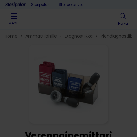
Skip to content
Steripolar
Steripolar vet
Menu
Haku
Home
>
Ammattilaisille
>
Diagnostiikka
>
Piendiagnostiikka
Verenpainemittari