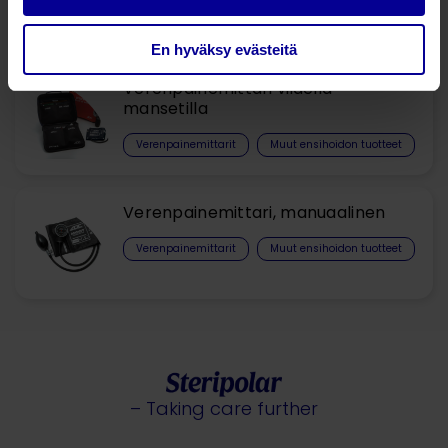
Verenpainemittarit
Muut ensihoidon tuotteet
En hyväksy evästeitä
Verenpainemittari viidellä
mansetilla
Verenpainemittarit
Muut ensihoidon tuotteet
Verenpainemittari, manuaalinen
Verenpainemittarit
Muut ensihoidon tuotteet
– Taking care further