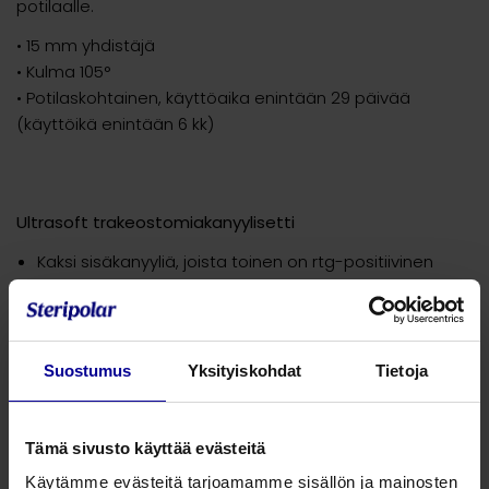
potilaalle.
• 15 mm yhdistäjä
• Kulma 105°
• Potilaskohtainen, käyttöaika enintään 29 päivää
(käyttöikä enintään 6 kk)
Ultrasoft trakeostomiakanyylisetti
Kaksi sisäkanyyliä, joista toinen on rtg-positiivinen
Kaulanauha ja sisäänviejä
Tuotenumero
ID (mm)
OD (mm)
Pituus (
Suostumus
Yksityiskohdat
Tietoja
103013
ID 6,0 mm
OD 9,2 mm
64,5
Tämä sivusto käyttää evästeitä
103014
ID 7,0 mm
OD 10,5 mm
70,0
Käytämme evästeitä tarjoamamme sisällön ja mainosten