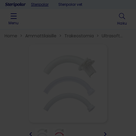
Skip to content
Steripolar
Steripolar vet
Menu
Haku
Home
>
Ammattilaisille
>
Trakeostomia
>
Ultrasoft
trakeostomiakanyylit
>
<
>