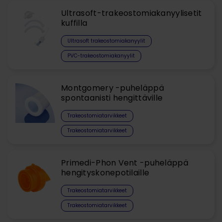
Ultrasoft-trakeostomiakanyylisetit
kuffilla
Ultrasoft trakeostomiakanyylit
PVC-trakeostomiakanyylit
Montgomery -puheläppä
spontaanisti hengittäville
Trakeostomiatarvikkeet
Trakeostomiatarvikkeet
Primedi-Phon Vent -puheläppä
hengityskonepotilaille
Trakeostomiatarvikkeet
Trakeostomiatarvikkeet