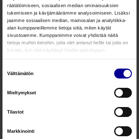
räätälöimiseen, sosiaalisen median ominaisuuksien
103015-PRI
ID 8,0 mm
OD 11,6 mm
75,5
tukemiseen ja kävijämäärämme analysoimiseen. Lisäksi
jaamme sosiaalisen median, mainosalan ja analytiikka-
103016
ID 9,0 mm
OD 12,6 mm
81,0
alan kumppaneillemme tietoja siitä, miten käytät
sivustoamme. Kumppanimme voivat yhdistää näitä
103017
ID 10,0 mm
OD 13,6 mm
87,5
tietoja muihin tietoihin, joita olet antanut heille tai joita on
kerätty, kun olet käyttänyt heidän palvelujaan.
Ultrasoft trakeostomiakanyylisetti , fenestroitu
Kaksi sisäkanyyliä: rtg-positiivinen ja fenestroitu
Suostumuksen
Välttämätön
valinta
Kaulanauha, sisäänviejä, puheläppä ja
dekanylaatiokorkki
Mieltymykset
Tuotenumero
ID (mm)
OD (mm)
Pituus (
Tilastot
103033
ID 6,0 mm
OD 9,2 mm
64,5
Markkinointi
103034
ID 7,0 mm
OD 10,5 mm
70,0