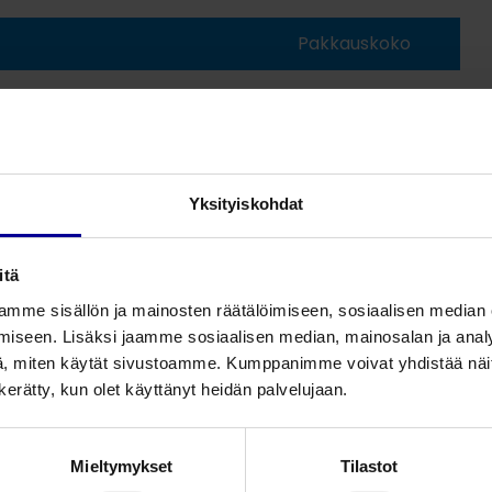
Pakkauskoko
sten, 6 mm yhdistäjä
50
sten, 22 mm yhdistäjä
50
a: P. J. Dahlhausen & Co. GmbH.
Yksityiskohdat
itä
mme sisällön ja mainosten räätälöimiseen, sosiaalisen median
iseen. Lisäksi jaamme sosiaalisen median, mainosalan ja analy
, miten käytät sivustoamme. Kumppanimme voivat yhdistää näitä t
n kerätty, kun olet käyttänyt heidän palvelujaan.
Mieltymykset
Tilastot