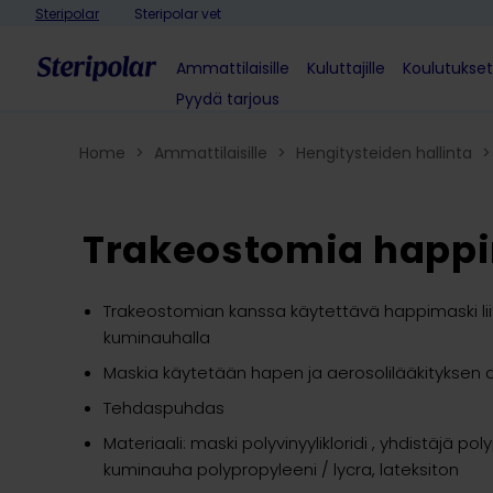
Skip to content
Steripolar
Steripolar vet
Ammattilaisille
Kuluttajille
Koulutukset
Pyydä tarjous
Home
>
Ammattilaisille
>
Hengitysteiden hallinta​
>
Trakeostomia happ
Trakeostomian kanssa käytettävä happimaski liit
kuminauhalla
Maskia käytetään hapen ja aerosolilääkityksen
Tehdaspuhdas
Materiaali: maski polyvinyylikloridi , yhdistäjä pol
kuminauha polypropyleeni / lycra, lateksiton