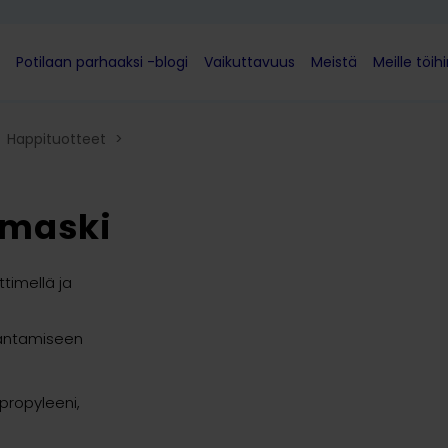
Potilaan parhaaksi -blogi
Vaikuttavuus
Meistä
Meille töih
Happituotteet
>
imaski
timellä ja
 antamiseen
ypropyleeni,