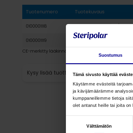
Tuotenumero
Tuotekuvaus
0100001118
Happimaski, lasten / aikui
0100001119
Happimaski, lasten / aikui
CE-merkitty lääkinnällinen laite, CE0123. Valmistaj
Suostumus
Kysy lisää tuotteesta
Tämä sivusto käyttää eväste
Käytämme evästeitä tarjoama
ja kävijämäärämme analysoim
kumppaneillemme tietoja siitä
olet antanut heille tai joita o
Suostumuksen
Välttämätön
valinta