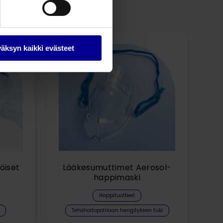
äksyn kaikki evästeet
öiset
Lääkesumuttimet Aerosol-
happimaski
Happituotteet
Tehohoitopotilaan hengityksen tuki