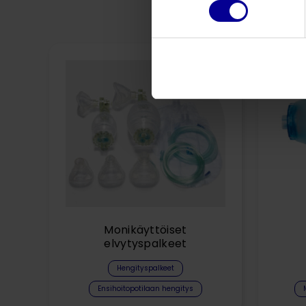
Monikäyttöiset
elvytyspalkeet
Hengityspalkeet
Ensihoitopotilaan hengitys