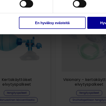
Liittyvät tuotteet
En hyväksy evästeitä
Hyv
Kertakäyttöiset
Visionary – kertakäytt
elvytyspalkeet
elvytyspalkeet
Hengityspalkeet
Hengityspalkeet
Manuaalinen käsiventilaatio
Ensihoitopotilaan hengitys