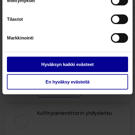
Mieltymykset
750190
9,0 mm
12,3 mm
98 mm
1
Tilastot
Kysy lisää tuotteesta
Markkinointi
Liittyvät tuotteet
Hyväksyn kaikki evästeet
Sisäkanyylin puhdistuspuikko
En hyväksy evästeitä
Trakeostomiatarvikkeet
Trakeostomiatarvikkeet
Kuffinpainemittarin yhdysletku