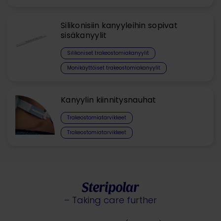
Silikonisiin kanyyleihin sopivat
sisäkanyylit
Silikoniset trakeostomiakanyylit​
Monikäyttöiset trakeostomiakanyylit
Kanyylin kiinnitysnauhat
Trakeostomiatarvikkeet
Trakeostomiatarvikkeet
– Taking care further