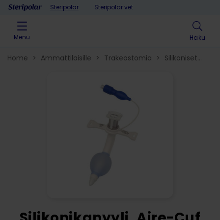
Skip to content
Steripolar
Steripolar vet
Menu
Haku
Home
>
Ammattilaisille
>
Trakeostomia
>
Silikoniset
trakeostomiakanyylit​
>
Silikonikanyyli, Aire-Cuf