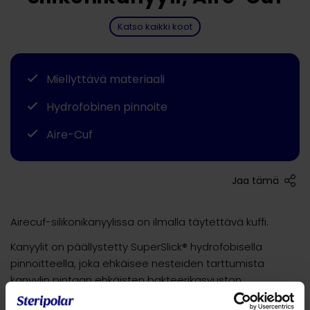
Katso kaikki koot
Miellyttävä materiaali
Hydrofobinen pinnoite
Aire-Cuf
Jaa tämä
Airecuf-silikonikanyylissa on ilmalla täytettävä kuffi.
Kanyylit on päällystetty SuperSlick® hydrofobisella
pinnoitteella, joka ehkäisee nesteiden tarttumista
kanyylin pintaan ehkäisten bakteerikasvuston
muodostumista ja on käytössä kudosystävällinen.