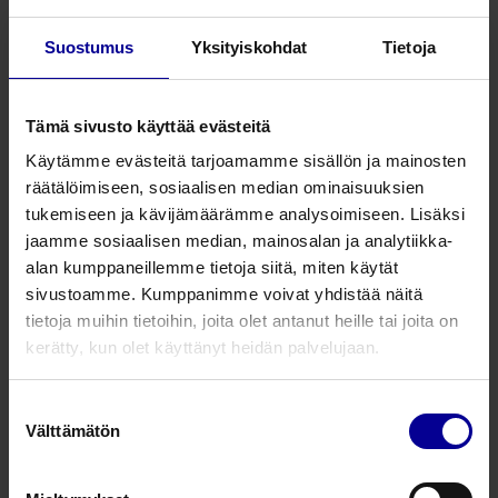
Kanyyleissa on 15mm standardi yhdistäjä ja hyvin istuva,
pehmeä kaulus.
Suostumus
Yksityiskohdat
Tietoja
Bivona silikonikanyylit on valmistettu 100% silikonista, joka
on pehmeää ja käytössä miellyttävää. Silikonikanyylit
ovat monikäyttöisiä ja niitä voidaan puhdistaa jopa 10
Tämä sivusto käyttää evästeitä
kertaa. Saatavana myös kustomoituna.
Käytämme evästeitä tarjoamamme sisällön ja mainosten
Röntgenpositiivinen.
räätälöimiseen, sosiaalisen median ominaisuuksien
tukemiseen ja kävijämäärämme analysoimiseen. Lisäksi
jaamme sosiaalisen median, mainosalan ja analytiikka-
Tuotenumero
I.D.
O.D.
Pituus
Pakka
alan kumppaneillemme tietoja siitä, miten käytät
sivustoamme. Kumppanimme voivat yhdistää näitä
750150
5,0 mm
7,4 mm
60 mm
1
tietoja muihin tietoihin, joita olet antanut heille tai joita on
kerätty, kun olet käyttänyt heidän palvelujaan.
750160
6,0 mm
8,8 mm
70 mm
1
750170
7,0 mm
10,0 mm
80 mm
1
Suostumuksen
Välttämätön
valinta
750180
8,0 mm
11,0 mm
88 mm
1