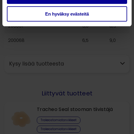
200066
5,5
7,7
En hyväksy evästeitä
200067
6,0
8,3
200068
6,5
9,0
Kysy lisää tuotteesta
Liittyvät tuotteet
Tracheo Seal stooman tiivistäjä
Trakeostomiatarvikkeet
Trakeostomiatarvikkeet