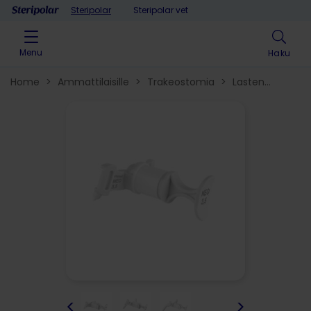
Skip to content
Steripolar
Steripolar vet
Menu
Haku
Home
>
Ammattilaisille
>
Trakeostomia
>
Lasten
trakeostomiakanyylit​
>
<
>