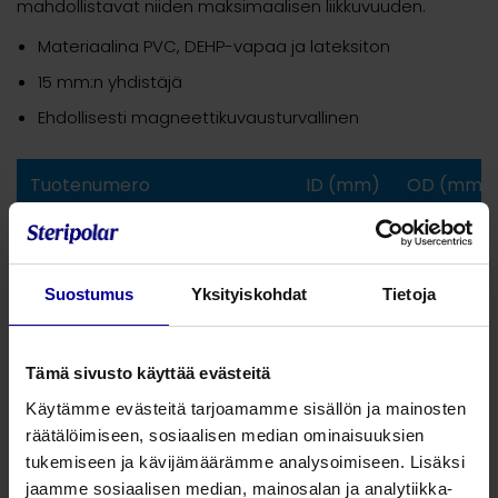
mahdollistavat niiden maksimaalisen liikkuvuuden.
Materiaalina PVC, DEHP-vapaa ja lateksiton
15 mm:n yhdistäjä
Ehdollisesti magneettikuvausturvallinen
Tuotenumero
ID (mm)
OD (mm)
Neonataalinen kanyyli
200041
3,0
4,5
Suostumus
Yksityiskohdat
Tietoja
200042
3,5
5,2
Tämä sivusto käyttää evästeitä
200043
4,0
5,9
Käytämme evästeitä tarjoamamme sisällön ja mainosten
räätälöimiseen, sosiaalisen median ominaisuuksien
200044
4,5
6,5
tukemiseen ja kävijämäärämme analysoimiseen. Lisäksi
jaamme sosiaalisen median, mainosalan ja analytiikka-