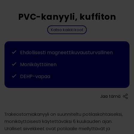
PVC-kanyyli, kuffiton
Katso kaikki koot
Ehdollisesti magneettikuvausturvallinen
Monikäyttöinen
DEHP-vapaa
Jaa tämä
Trakeostomiakanyyli on suunniteltu potilaskohtaiseksi,
monikäyttöisesti käytettäväksi 6 kuukauden ajan.
Uralliset siivekkeet ovat potilaalle miellyttävät ja