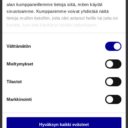
alan kumppaneillemme tietoja siitä, miten käytät
Pediatrinen kanyyli
sivustoamme. Kumppanimme voivat yhdistää näitä
tietoja muihin tietoihin, joita olet antanut heille tai joita on
200051
3,0
4,5
kerätty, kun olet käyttänyt heidän palvelujaan.
200052
3,5
5,2
Suostumuksen
Välttämätön
valinta
200053
4,0
5,9
200054
4,5
6,5
Mieltymykset
200055
5,0
7,1
Tilastot
200056
5,5
7,7
Markkinointi
Pediatrinen erikoispitkä kanyyli
Hyväksyn kaikki evästeet
200065
5,0
7,1