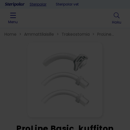
Skip to content
Steripolar
Steripolar vet
Menu
Haku
Home
>
Ammattilaisille
>
Trakeostomia
>
ProLine
trakeostomiakanyylit​
>
ProLine Basic, kuffiton