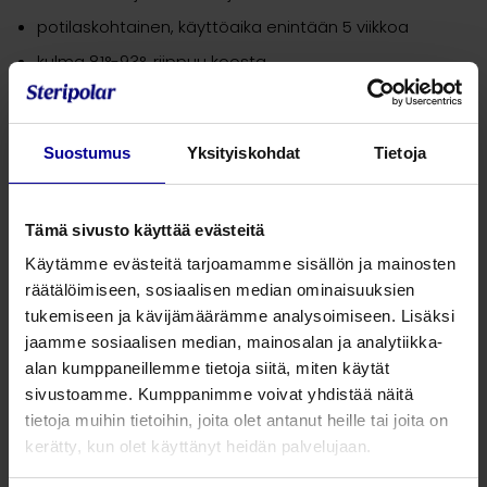
potilaskohtainen, käyttöaika enintään 5 viikkoa
kulma 81°-93°, riippuu koosta
ProLine-kanyylien materiaali on pehmeää, miellyttävää
ja kudosystävällistä polyuretaania (PU). Kanyylin
termosensitiivinen materiaali on jämäkkä kanyyliä
Suostumus
Yksityiskohdat
Tietoja
paikoilleen laitettaessa, mutta pehmenee
ruumiinlämmön vaikutuksesta. ProLine-kanyyleissä
kaulus on hyvin istuva, pehmeä ja aksiaalisesti liikkuva.
Tämä sivusto käyttää evästeitä
Käytämme evästeitä tarjoamamme sisällön ja mainosten
Kaikki ProLine-kanyylit ovat RTG-positiivisia, DEHP-vapaita
räätälöimiseen, sosiaalisen median ominaisuuksien
ja lateksittomia. Soveltuvat MRI-kuvaukseen (MR-
tukemiseen ja kävijämäärämme analysoimiseen. Lisäksi
conditional). Sisäkanyyli ei pienennä kanyylin sisämittaa.
jaamme sosiaalisen median, mainosalan ja analytiikka-
alan kumppaneillemme tietoja siitä, miten käytät
Tuotenumero
ID (mm)
OD (mm)
Pituus (mm)
sivustoamme. Kumppanimme voivat yhdistää näitä
tietoja muihin tietoihin, joita olet antanut heille tai joita on
100 11 60
6,0
9,0
73
kerätty, kun olet käyttänyt heidän palvelujaan.