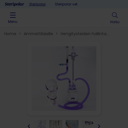
Skip to content
Steripolar
Steripolar vet
Menu
Haku
Home
>
Ammattilaisille
>
Hengitysteiden hallinta​
>
Hengityksen tukituotteet
>
<
>