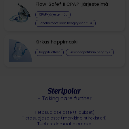
Flow-Safe® II CPAP-järjestelmä
CPAP-järjestelmät
Tehohoitopotilaan hengityksen tuki
Kirkas happimaski
Happituotteet
Ensihoitopotilaan hengitys
– Taking care further
Tietosuojaseloste (tilaukset)
Tietosuojaseloste (markkinointirekisteri)
Tuotereklamaatiolomake