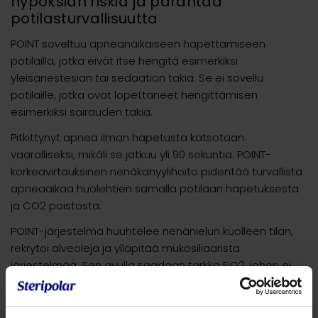
hypoksian riskiä ja parantaa
potilasturvallisuutta
POINT soveltuu apneanaikaiseen hapettamiseen
potilailla, jotka eivät itse hengitä esimerkiksi
yleisanestesian tai sedaation takia. Se ei sovellu
potilaille, jotka ovat lopettaneet hengittämisen
esimerkiksi sairauden takia.
Pitkittynyt apnea ilman hapetusta katsotaan
vaaralliseksi, mikäli se jatkuu yli 90 sekuntia. POINT-
korkeavirtauksinen nenäkanyylihoito pidentää turvallista
apneaaikaa huolehtien samalla potilaan hapetuksesta
ja CO2 poistosta.
POINT-järjestelmä huuhtelee nenänielun kuolleen tilan,
rekrytoi alveoleja ja ylläpitää mukosiliaarista
järjestelmää. Sen avulla saadaan tarkka FiO2, johon ei
sekoitu huoneilmaa.