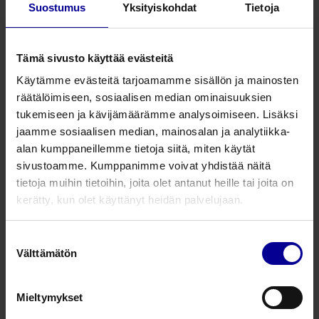
Tuotenumero
Tuotekuvaus
Suostumus
Yksityiskohdat
Tietoja
AMMMCS6
POINT-laitteisto sisältäen lämmittimen
Tämä sivusto käyttää evästeitä
AMHO1509034
Potilaskohtainen letkusto kammiolla ja 
Käytämme evästeitä tarjoamamme sisällön ja mainosten
räätälöimiseen, sosiaalisen median ominaisuuksien
AMHO1509030
Potilaskohtainen letkusto kammiolla, filtt
tukemiseen ja kävijämäärämme analysoimiseen. Lisäksi
jaamme sosiaalisen median, mainosalan ja analytiikka-
AMCP1409032
CPAP jatko-osa
alan kumppaneillemme tietoja siitä, miten käytät
sivustoamme. Kumppanimme voivat yhdistää näitä
7010PS
Filtteri letkustoon
tietoja muihin tietoihin, joita olet antanut heille tai joita on
kerätty, kun olet käyttänyt heidän palvelujaan.
Suostumuksen
AMNS1004
Aquanase nenäkanyyli
Välttämätön
valinta
AMNS1005
Aquanase nenäkanyyli
Mieltymykset
AMNS1006
Aquanase nenäkanyyli