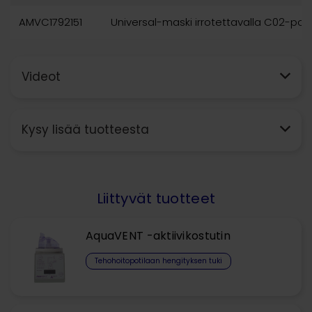
AMVC1792151
Universal-maski irrotettavalla C02-poist
Videot
Kysy lisää tuotteesta
Liittyvät tuotteet
AquaVENT -aktiivikostutin
Tehohoitopotilaan hengityksen tuki