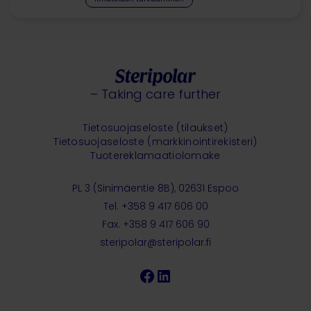
– Taking care further
Tietosuojaseloste (tilaukset)
Tietosuojaseloste (markkinointirekisteri)
Tuotereklamaatiolomake
PL 3 (Sinimäentie 8B), 02631 Espoo
Tel. +358 9 417 606 00
Fax. +358 9 417 606 90
steripolar@steripolar.fi
Facebook
LinkedIn