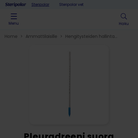
Skip to content
Steripolar
Steripolar vet
Menu
Haku
Home
>
Ammattilaisille
>
Hengitysteiden hallinta​
>
Hengityksen tukituotteet
>
Pleuradreenit ja -setit
>
Pleuradreeni suora