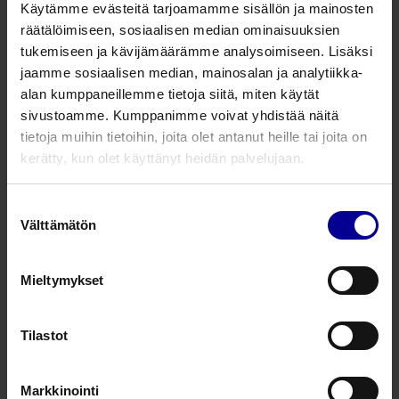
Käytämme evästeitä tarjoamamme sisällön ja mainosten
0200020016
Pleuradreeni suora, 510 mm
CH 16
räätälöimiseen, sosiaalisen median ominaisuuksien
tukemiseen ja kävijämäärämme analysoimiseen. Lisäksi
0200020020
Pleuradreeni suora, 505 mm
CH 20
jaamme sosiaalisen median, mainosalan ja analytiikka-
alan kumppaneillemme tietoja siitä, miten käytät
0200020024
Pleuradreeni suora, 530 mm
CH 24
sivustoamme. Kumppanimme voivat yhdistää näitä
tietoja muihin tietoihin, joita olet antanut heille tai joita on
0200020028
Pleuradreeni suora, 525 mm
CH 28
kerätty, kun olet käyttänyt heidän palvelujaan.
0200020032
Pleuradreeni suora, 525 mm
CH 32
Suostumuksen
Välttämätön
valinta
0200020036
Pleuradreeni suora, 520 mm
CH 36
Mieltymykset
Kysy lisää tuotteesta
Tilastot
Liittyvät tuotteet
Markkinointi