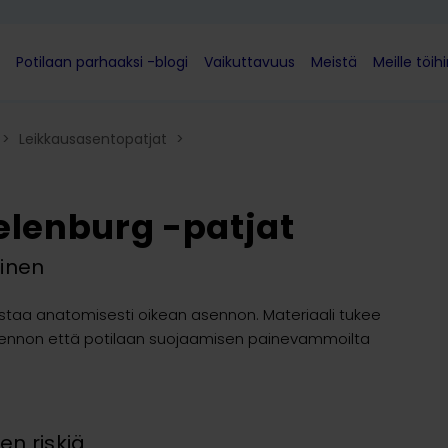
Potilaan parhaaksi -blogi
Vaikuttavuus
Meistä
Meille töih
>
Leikkausasentopatjat
>
elenburg -patjat
minen
istaa anatomisesti oikean asennon. Materiaali tukee
asennon että potilaan suojaamisen painevammoilta
n riskiä