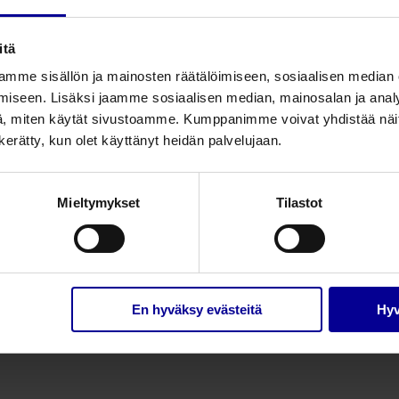
Jalkatuen pehmuste/liukueste
itä
mme sisällön ja mainosten räätälöimiseen, sosiaalisen median
Pakkauskoko
iseen. Lisäksi jaamme sosiaalisen median, mainosalan ja analy
, miten käytät sivustoamme. Kumppanimme voivat yhdistää näitä t
urg -patjasetti
2
n kerätty, kun olet käyttänyt heidän palvelujaan.
3
Mieltymykset
Tilastot
En hyväksy evästeitä
Hyv