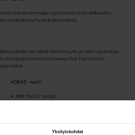
ttävästi painevammojen syntymisen mahdollisuutta.
en hoidosta syntyviä kustannuksia.
kkaustasolle vie aikaa alle minuutin ja näin nopeuttaa
en. Kertakäyttöisenä tuotteena Pink Pad auttaa
den riskiä.
40643 -setti
Pink Pad XL -patja
L-kokoiset pehmusteet käsille
Siirtoliina
Kaksi ihoystävällistä kiinnitysvyötä
Yksityiskohdat
Pääntuki