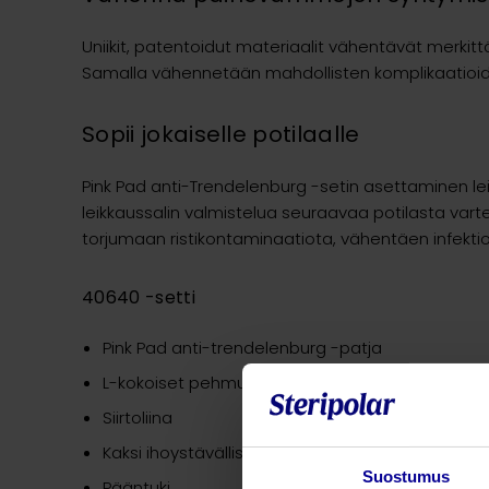
Uniikit, patentoidut materiaalit vähentävät merki
Samalla vähennetään mahdollisten komplikaatioid
Sopii jokaiselle potilaalle
Pink Pad anti-Trendelenburg -setin asettaminen lei
leikkaussalin valmistelua seuraavaa potilasta vart
torjumaan ristikontaminaatiota, vähentäen infektioi
40640 -setti
Pink Pad anti-trendelenburg -patja
L-kokoiset pehmusteet käsille
Siirtoliina
Kaksi ihoystävällistä kiinnitysvyöt
Suostumus
Pääntuki