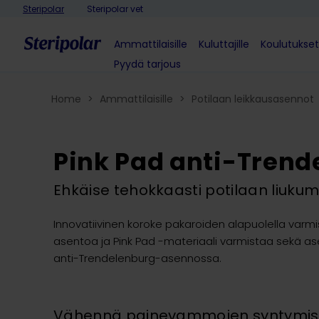
Skip to content
Steripolar
Steripolar vet
Ammattilaisille
Kuluttajille
Koulutukset
Pyydä tarjous
Home
>
Ammattilaisille
>
Potilaan leikkausasennot​
Pink Pad anti-Trend
Ehkäise tehokkaasti potilaan liuku
Innovatiivinen koroke pakaroiden alapuolella varm
asentoa ja Pink Pad -materiaali varmistaa sekä 
anti-Trendelenburg-asennossa.
Vähennä painevammojen syntymise