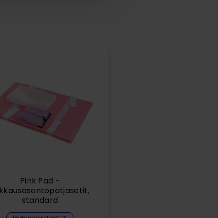
Pink Pad -
ikkausasentopatjasetit,
standard
Leikkausasentopatjat