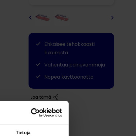
<
>
Ehkäisee tehokkaasti
liukumista
Vähentää painevammoja
Nopea käyttöönotto
Jaa tämä
Tietoja