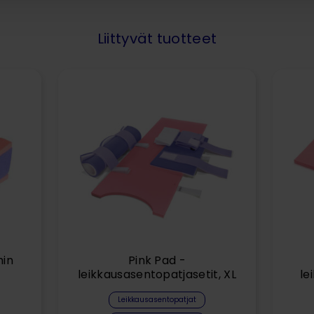
Liittyvät tuotteet
hin
Pink Pad -
leikkausasentopatjasetit, XL
le
Leikkausasentopatjat