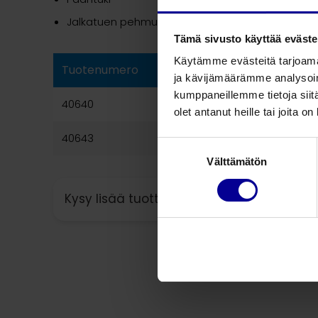
Jalkatuen pehmuste/liukueste
Tämä sivusto käyttää eväste
Käytämme evästeitä tarjoama
Tuotenumero
Tuotekuvaus
ja kävijämäärämme analysoim
kumppaneillemme tietoja siitä
40640
Pink Pad anti-Trendelenb
olet antanut heille tai joita o
40643
Pink Pad XL-patjasetti
Suostumuksen
Välttämätön
valinta
Kysy lisää tuotteesta