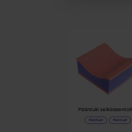
Pääntuki selkäasentoi
Pääntuet​
Pääntuet