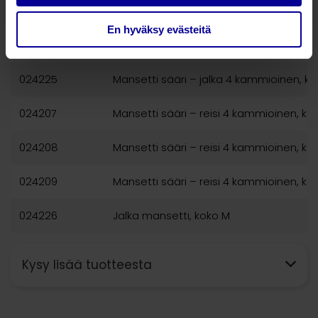
024223
Mansetti sääri – jalka 4 kammioinen, ko
En hyväksy evästeitä
024224
Mansetti sääri – jalka 4 kammioinen, k
024225
Mansetti sääri – jalka 4 kammioinen, ko
024207
Mansetti sääri – reisi 4 kammioinen, ko
024208
Mansetti sääri – reisi 4 kammioinen, ko
024209
Mansetti sääri – reisi 4 kammioinen, kok
024226
Jalka mansetti, koko M
Kysy lisää tuotteesta