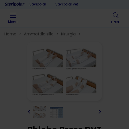
Skip to content
Steripolar
Steripolar vet
Menu
Haku
Home
>
Ammattilaisille
>
Kirurgia
>
<
>