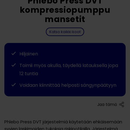
Phlebo Press DVT
kompressiopumppu
mansetit
Katso kaikki koot
Hiljainen
Toimii myös akulla, täydellä latauksella jopa
12 tuntia
Voidaan kiinnittää helposti sängynpäätyyn
Jaa tämä
Phlebo Press DVT järjestelmiä käytetään ehkäisemään
syvien laskimoiden tukoksia riskipotilailla. Järjestelmä