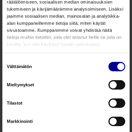
pienemmät ja eläinaiheet sopivat erinomaisesti
räätälöimiseen, sosiaalisen median ominaisuuksien
tutkimusvälineiksi lapsille ja lapsenmielisille.
tukemiseen ja kävijämäärämme analysoimiseen. Lisäksi
jaamme sosiaalisen median, mainosalan ja analytiikka-
Pakkaus sisältää hauskat eläinkasvoklipsit: panda, karhu,
alan kumppaneillemme tietoja siitä, miten käytät
sammakko, koala, kauris, apina ja tiikeri. Stetoskoopin
sivustoamme. Kumppanimme voivat yhdistää näitä
rungon värivaihtoehdot: vaaleanpunainen, mintunvihreä
tietoja muihin tietoihin, joita olet antanut heille tai joita on
ja valkoinen. Ei sisällä ftalaatteja.
kerätty, kun olet käyttänyt heidän palvelujaan.
AFD-teknologia mahdollistaa matalien ja korkeiden
äänien kuuntelemisen; ihokosketuksen paineella voit
Suostumuksen
määritellä äänten korkeuden.
Välttämätön
valinta
Tuotenumero
Tuotekuvaus
Mieltymykset
618W
Pediatrinen stetoskooppi, eläimet valko
Tilastot
618SF
Pediatrinen stetoskooppi, eläimet mint
Markkinointi
618P
Pediatrinen stetoskooppi, eläimet vaa