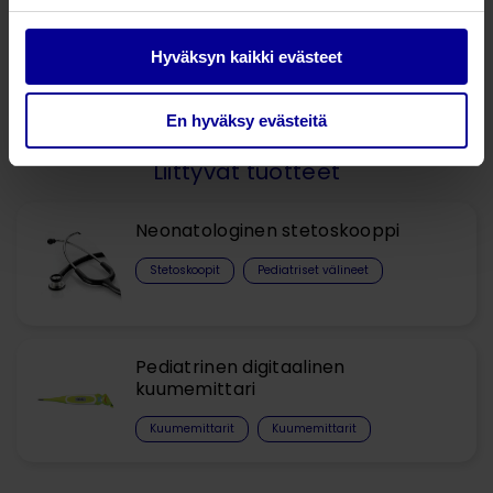
Hyväksyn kaikki evästeet
Kysy lisää tuotteesta
En hyväksy evästeitä
Liittyvät tuotteet
Neonatologinen stetoskooppi
Stetoskoopit
Pediatriset välineet
Pediatrinen digitaalinen
kuumemittari
Kuumemittarit​
Kuumemittarit