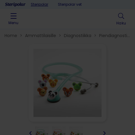
Skip to content
Steripolar
Steripolar vet
Menu
Haku
Home
>
Ammattilaisille
>
Diagnostiikka
>
Piendiagnostiikka
välineet
>
<
>