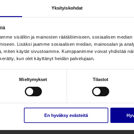
Yksityiskohdat
etti, 3 neulaa 26G 12 mm
10
etti, 3 neulaa 26G 14 mm
10
itä
mme sisällön ja mainosten räätälöimiseen, sosiaalisen median
etti, 4 neulaa 26G 6 mm
10
iseen. Lisäksi jaamme sosiaalisen median, mainosalan ja analy
, miten käytät sivustoamme. Kumppanimme voivat yhdistää näitä t
etti, 4 neulaa 26G 9 mm
10
n kerätty, kun olet käyttänyt heidän palvelujaan.
etti, 4 neulaa 26G 12 mm
10
Mieltymykset
Tilastot
etti, 4 neulaa 26G 14 mm
10
En hyväksy evästeitä
Hyv