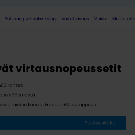
Potilaan parhaaksi -blogi
Vaikuttavuus
Meistä
Meille töih
ät virtausnopeussetit
m60 kanssa
etin säätimestä
 yhdessä ruiskun kanssa Freedom60 pumppuun
Pakkauskoko