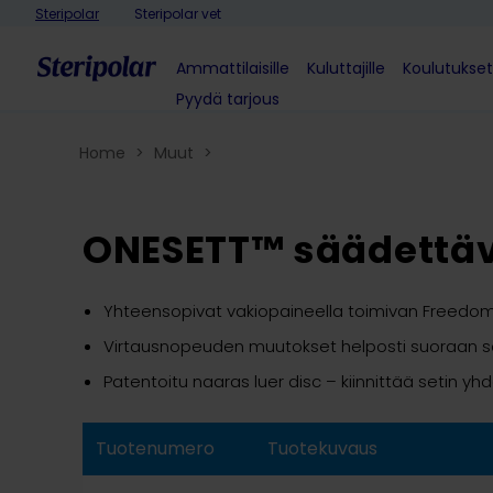
Skip to content
Steripolar
Steripolar vet
Ammattilaisille
Kuluttajille
Koulutukset
Pyydä tarjous
Home
>
Muut
>
ONESETT™ säädettäv
Yhteensopivat vakiopaineella toimivan Freedo
Virtausnopeuden muutokset helposti suoraan s
Patentoitu naaras luer disc – kiinnittää setin
Tuotenumero
Tuotekuvaus