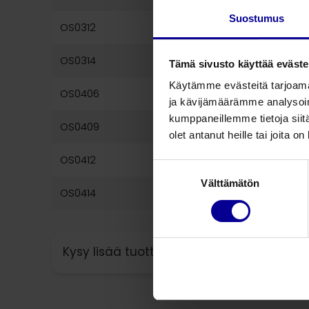
Suostumus
OS0312
Säädettävä virtausnopeuss
OS0314
Säädettävä virtausnopeuss
Tämä sivusto käyttää eväste
Käytämme evästeitä tarjoama
OS0406
Säädettävä virtausnopeuss
ja kävijämäärämme analysoim
kumppaneillemme tietoja siitä
OS0409
Säädettävä virtausnopeuss
olet antanut heille tai joita o
OS0412
Säädettävä virtausnopeuss
Suostumuksen
Välttämätön
valinta
OS0414
Säädettävä virtausnopeuss
Kysy lisää tuotteesta