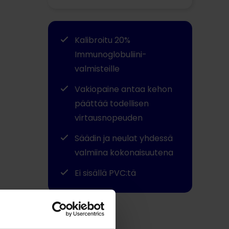
Kalibroitu 20%
Immunoglobuliini-
valmisteille
Vakiopaine antaa kehon
päättää todellisen
virtausnopeuden
Säädin ja neulat yhdessä
valmiina kokonaisuutena
Ei sisällä PVC:tä
Jaa tämä