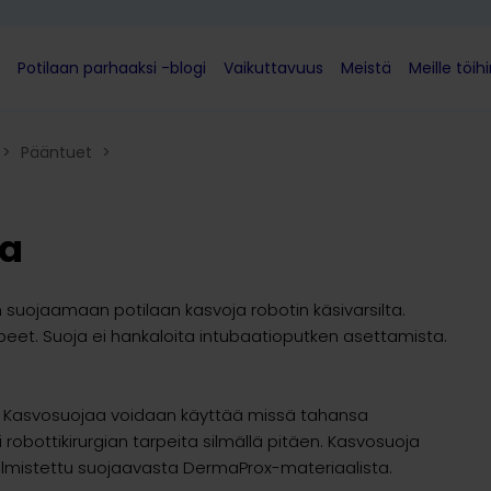
Potilaan parhaaksi -blogi
Vaikuttavuus
Meistä
Meille töih
>
Pääntuet​
>
ja
an suojaamaan potilaan kasvoja robotin käsivarsilta.
eet. Suoja ei hankaloita intubaatioputken asettamista.
ä. Kasvosuojaa voidaan käyttää missä tahansa
 robottikirurgian tarpeita silmällä pitäen. Kasvosuoja
almistettu suojaavasta DermaProx-materiaalista.