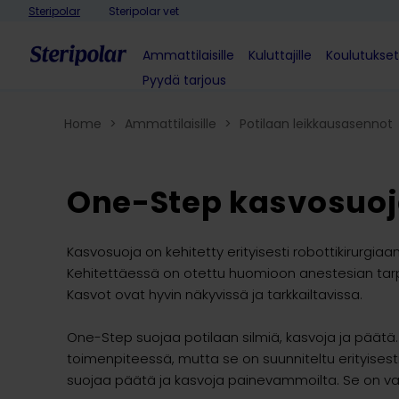
Skip to content
Steripolar
Steripolar vet
Ammattilaisille
Kuluttajille
Koulutukset
Pyydä tarjous
Home
>
Ammattilaisille
>
Potilaan leikkausasennot​
One-Step kasvosuo
Kasvosuoja on kehitetty erityisesti robottikirurgia
Kehitettäessä on otettu huomioon anestesian tarp
Kasvot ovat hyvin näkyvissä ja tarkkailtavissa.
One-Step suojaa potilaan silmiä, kasvoja ja päät
toimenpiteessä, mutta se on suunniteltu erityisesti
suojaa päätä ja kasvoja painevammoilta. Se on v