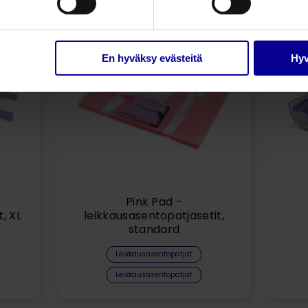
En hyväksy evästeitä
Hyv
Pink Pad -
, XL
leikkausasentopatjasetit,
standard
Leikkausasentopatjat
Leikkausasentopatjat