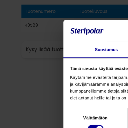
Tuotenumero
Tuotekuvaus
40589
One-Step kasvosuoja
Kysy lisää tuotteesta
Suostumus
Tämä sivusto käyttää eväste
Käytämme evästeitä tarjoama
ja kävijämäärämme analysoim
kumppaneillemme tietoja siitä
olet antanut heille tai joita o
Suostumuksen
Välttämätön
valinta