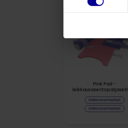
Pink Pad -
leikkausasentopatjasetit
Leikkausasentopatjat
Leikkausasentopatjat