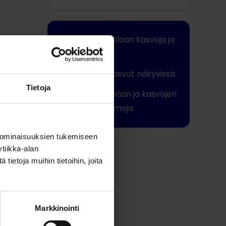
Suojaa potilaan kasvoja ja
silmiä
Potilaan kasvot näkyvissä
Tietoja
Ehkäisee pään ja kasvojen
painevammoja
 ominaisuuksien tukemiseen
Jaa tämä
tiikka-alan
ietoja muihin tietoihin, joita
Markkinointi