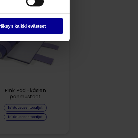
äksyn kaikki evästeet
Pink Pad -käsien
pehmusteet
Leikkausasentopatjat
Leikkausasentopatjat