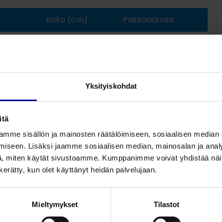
Koko (cm)
Pakkauskoko
31,5 x 26,5
4
Yksityiskohdat
itä
mme sisällön ja mainosten räätälöimiseen, sosiaalisen median
iseen. Lisäksi jaamme sosiaalisen median, mainosalan ja analy
, miten käytät sivustoamme. Kumppanimme voivat yhdistää näitä t
n kerätty, kun olet käyttänyt heidän palvelujaan.
Mieltymykset
Tilastot
Liittyvät tuotteet