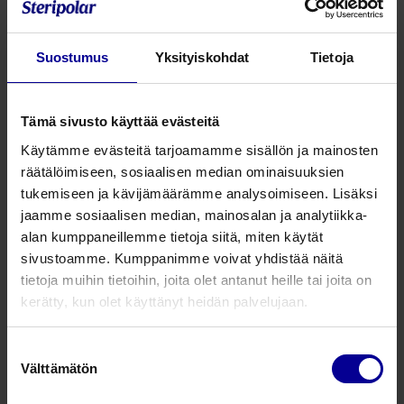
teepuusta. Nano-bioteknologialla tuotettu kalvo on
tehty kasviuutteesta ja kasvin kantasoluista. Kasvia
Suostumus
Yksityiskohdat
Tietoja
löytyy vain Brasilian sademetsästä.
Valmistettu bioreaktorissa 20 päivän ajan
Tämä sivusto käyttää evästeitä
Vapauttaa Nanogen-kuituja haavalle, jotka ovat vain
2 nanometriä pitkiä, luoden tehokkaan soluväliaineen
Käytämme evästeitä tarjoamamme sisällön ja mainosten
(Extra Cellular Matrix)
räätälöimiseen, sosiaalisen median ominaisuuksien
tukemiseen ja kävijämäärämme analysoimiseen. Lisäksi
jaamme sosiaalisen median, mainosalan ja analytiikka-
Tuotenumero
Tuotekuvaus
Pakkausko
alan kumppaneillemme tietoja siitä, miten käytät
sivustoamme. Kumppanimme voivat yhdistää näitä
610202
Nanogen Aktiv 5 x 5 cm
10
tietoja muihin tietoihin, joita olet antanut heille tai joita on
kerätty, kun olet käyttänyt heidän palvelujaan.
610202
Nanogen Aktiv 5 x 5 cm
1
Suostumuksen
610404
Nanogen Aktiv 10 x 10 cm
5
Välttämätön
valinta
610404
Nanogen Aktiv 10 x 10 cm
1