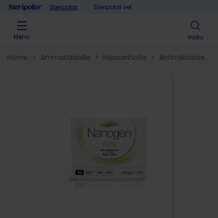
Skip to content
Steripolar
Steripolar vet
Menu
Haku
Home
>
Ammattilaisille
>
Haavanhoito
>
Antimikrobiset
haavanhoitotuotteet
>