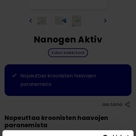
<
>
Nanogen Aktiv
Katso kaikki koot
Nopeuttaa kroonisten haavojen
paranemista
Jaa tämä
Nopeuttaa kroonisten haavojen
paranemista
Nanogen Aktiv koostuu sataprosenttisesti vihreästä