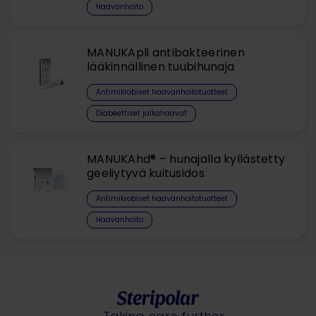
Haavanhoito
MANUKApli antibakteerinen
lääkinnällinen tuubihunaja
Antimikrobiset haavanhoitotuotteet
Diabeettiset jalkahaavat
MANUKAhd® – hunajalla kyllästetty
geeliytyvä kuitusidos
Antimikrobiset haavanhoitotuotteet
Haavanhoito