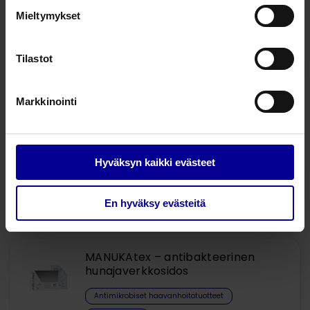
Mieltymykset
Tilastot
Kysy lisää tuotteesta
Markkinointi
Liittyvät tuotteet
Hyväksyn kaikki evästeet
MANUKAderm Skin Protectant -
ihonsuojavoide
En hyväksy evästeitä
Haavanhoito
Haavanhoito
MANUKAtex – antibakteerinen
hunajaverkkosidos
Antimikrobiset haavanhoitotuotteet