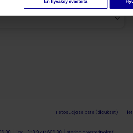
En hyväksy evästeitä
Hyv
Tietosuojaseloste (tilaukset)
Tie
606 00
Fax. +358 9 417 606 90
steripolar@steripolar.fi