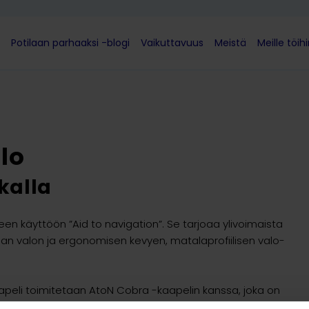
Potilaan parhaaksi -blogi
Vaikuttavuus
Meistä
Meille töih
lo
kalla
n käyttöön ”Aid to navigation”. Se tarjoaa ylivoimaista
kkaan valon ja ergonomisen kevyen, matalaprofiilisen valo-
kaapeli toimitetaan AtoN Cobra -kaapelin kanssa, joka on
 Kaapelin pituus on 3,05 m.