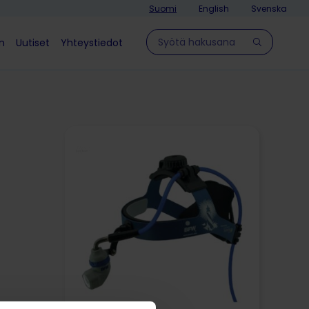
Suomi
English
Svenska
Hae sivulla
in
Uutiset
Yhteystiedot