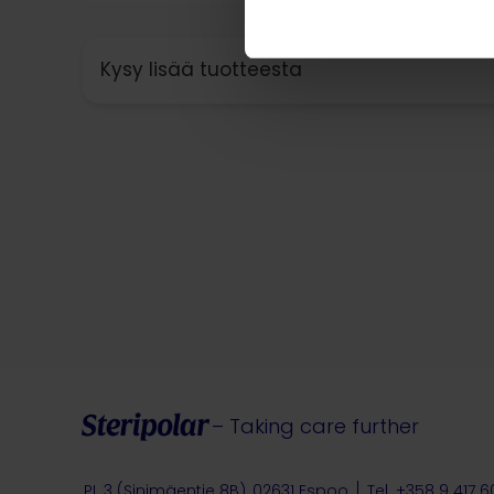
Kysy lisää tuotteesta
– Taking care further
PL 3 (Sinimäentie 8B), 02631 Espoo
Tel. +358 9 417 