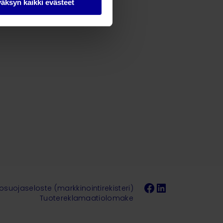
äksyn kaikki evästeet
Facebook
LinkedIn
tosuojaseloste (markkinointirekisteri)
Tuotereklamaatiolomake