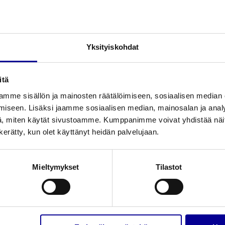
joko 2,13 m tai 3,05 m pituisena.
Yksityiskohdat
etäisyydellä Ø 1,2 – 10,7 cm
 säätää kahdesta suunnasta
itä
n ja miellyttävä käyttää.
mme sisällön ja mainosten räätälöimiseen, sosiaalisen median
iseen. Lisäksi jaamme sosiaalisen median, mainosalan ja analy
 käyttää tehokkaasti, vaikka 30 % säikeistä
, miten käytät sivustoamme. Kumppanimme voivat yhdistää näitä t
n kerätty, kun olet käyttänyt heidän palvelujaan.
kanssa
Mieltymykset
Tilastot
Pakkauskoko
avalo, kaapelin pituus 3,05 m
1