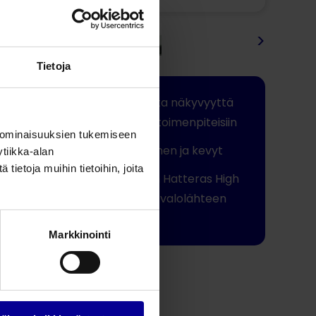
<
>
Tietoja
Ylivoimaista näkyvyyttä
kirurgisiin toimenpiteisiin
 ominaisuuksien tukemiseen
Ergonominen ja kevyt
tiikka-alan
ietoja muihin tietoihin, joita
Sopii hyvin Hatteras High
Intensity -valolähteen
kanssa
Markkinointi
Jaa tämä