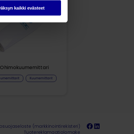
äksyn kaikki evästeet
Ohimokuumemittari
umemittarit​
Kuumemittarit
Facebook
LinkedIn
tosuojaseloste (markkinointirekisteri)
Tuotereklamaatiolomake