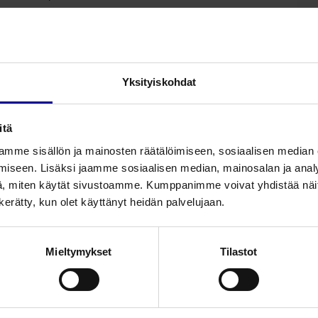
Yksityiskohdat
itä
mme sisällön ja mainosten räätälöimiseen, sosiaalisen median
iseen. Lisäksi jaamme sosiaalisen median, mainosalan ja analy
, miten käytät sivustoamme. Kumppanimme voivat yhdistää näitä t
n kerätty, kun olet käyttänyt heidän palvelujaan.
Liittyvät tuotteet
Mieltymykset
Tilastot