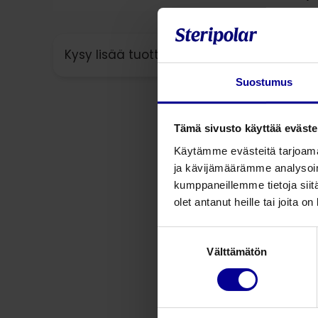
Kysy lisää tuotteesta
Suostumus
Tämä sivusto käyttää eväste
Käytämme evästeitä tarjoama
ja kävijämäärämme analysoim
kumppaneillemme tietoja siitä
olet antanut heille tai joita o
Suostumuksen
Välttämätön
valinta