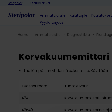
Skip to content
Steripolar
Steripolar vet
Ammattilaisille
Kuluttajille
Koulutukset
Pyydä tarjous
Home
>
Ammattilaisille
>
Diagnostiikka
>
Piendiag
Korvakuumemittari
Mittaa lämpötilan yhdessä sekunnissa. Käyttää inf
Tuotenumero
Tuotekuvaus
424
Korvakuumemittari, infra
42540
Korvakuumemittarinsuojus