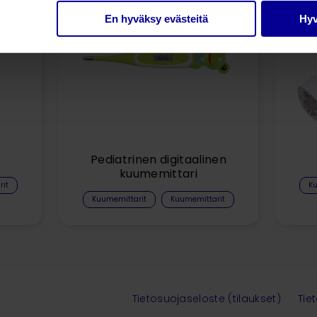
En hyväksy evästeitä
Hyv
Pediatrinen digitaalinen
kuumemittari
rit
Ku
Kuumemittarit​
Kuumemittarit
Tietosuojaseloste (tilaukset)
Tie