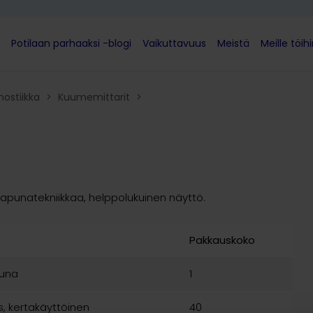
Potilaan parhaaksi -blogi
Vaikuttavuus
Meistä
Meille töih
nostiikka
>
Kuumemittarit​
>
rapunatekniikkaa, helppolukuinen näyttö.
Pakkauskoko
puna
1
, kertakäyttöinen
40