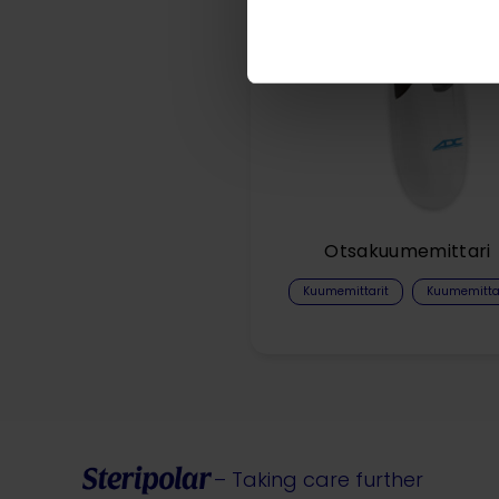
Otsakuumemittari
Kuumemittarit​
Kuumemitta
– Taking care further