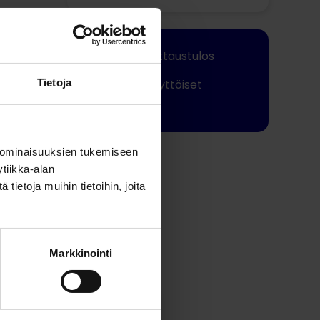
Nopea mittaustulos
Tietoja
Helppokäyttöiset
suojukset
Jaa tämä
 ominaisuuksien tukemiseen
tiikka-alan
ietoja muihin tietoihin, joita
Markkinointi