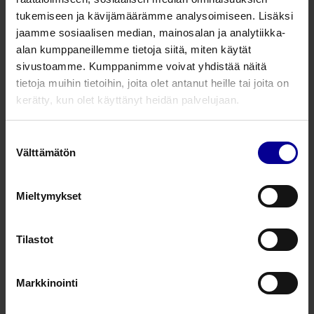
kuunteluun.
tukemiseen ja kävijämäärämme analysoimiseen. Lisäksi
jaamme sosiaalisen median, mainosalan ja analytiikka-
Tuotenumero
Tuotekuvaus
alan kumppaneillemme tietoja siitä, miten käytät
sivustoamme. Kumppanimme voivat yhdistää näitä
606BK
Kevyt kaksipuolinen kardiologinen stet
tietoja muihin tietoihin, joita olet antanut heille tai joita on
kerätty, kun olet käyttänyt heidän palvelujaan.
606N
Kevyt kaksipuolinen kardiologinen stet
Suostumuksen
Välttämätön
valinta
Kysy lisää tuotteesta
Mieltymykset
Liittyvät tuotteet
Tilastot
Kevyt kaksipuolinen stetoskooppi
Markkinointi
Stetoskoopit
Muut ensihoidon tuotteet