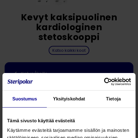
Kevyt kaksipuolinen
kardiologinen
stetoskooppi
Katso kaikki koot
Kalvo/kello
130 g
Suostumus
Yksityiskohdat
Tietoja
Jaa tämä
Tämä sivusto käyttää evästeitä
Syvä kellon rakenne, erinomainen matalien äänien
Käytämme evästeitä tarjoamamme sisällön ja mainosten
kuunteluun. Erittäin herkkä kalvo korkeiden äänien
räätälöimiseen, sosiaalisen median ominaisuuksien