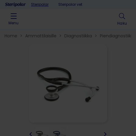
Skip to content
Steripolar
Steripolar vet
Menu
Haku
Home
>
Ammattilaisille
>
Diagnostiikka
>
Piendiagnostiikka
<
>