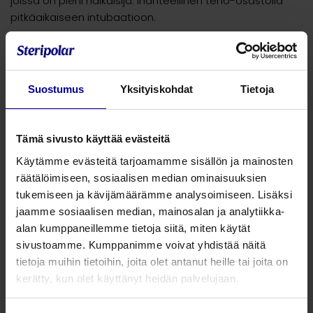
joissa on pieni halkaisija. Ihanteellinen teho-osastolla
pitkäaikaiseen intubaatioon.
Silikonoitu PVC, oral/nasal, Profile Soft Seal -kuffi
I.D.
O.D.
Suostumus
Yksityiskohdat
Tietoja
tuotenumero
pakkauskoko
(mm)
(mm)
100166050
5,0
6,8
10
Tämä sivusto käyttää evästeitä
Käytämme evästeitä tarjoamamme sisällön ja mainosten
100166055
5,5
7,4
10
räätälöimiseen, sosiaalisen median ominaisuuksien
tukemiseen ja kävijämäärämme analysoimiseen. Lisäksi
100166060
6,0
8,2
10
jaamme sosiaalisen median, mainosalan ja analytiikka-
alan kumppaneillemme tietoja siitä, miten käytät
100166065
6,5
8,8
10
sivustoamme. Kumppanimme voivat yhdistää näitä
tietoja muihin tietoihin, joita olet antanut heille tai joita on
100166070
7,0
9,6
10
kerätty, kun olet käyttänyt heidän palvelujaan.
100166075
7,5
10,2
10