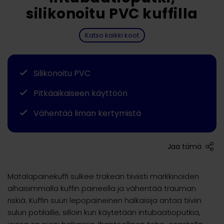
silikonoitu PVC kuffilla
Katso kaikki koot
Silikonoitu PVC
Pitkäaikaiseen käyttöön
Vähentää liman kertymistä
Jaa tämä
Matalapainekuffi sulkee trakean tiiviisti markkinoiden
alhaisimmalla kuffin paineella ja vähentää trauman
riskiä. Kuffin suuri lepopaineinen halkaisija antaa tiiviin
sulun potilaille, silloin kun käytetään intubaatioputkia,