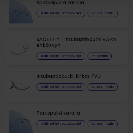
Spiraaliputki karalla
Kuffilliset intubaatioputket
Vaikea ilmatie
SACETT™ – intubaatioputki VAP:n
ehkäisyyn
Kuffilliset intubaatioputket
Intubaatio
Intubaatioputki, kirkas PVC
Kuffilliset intubaatioputket
Vaikea ilmatie
Perusputki karalla
Kuffilliset intubaatioputket
Vaikea ilmatie