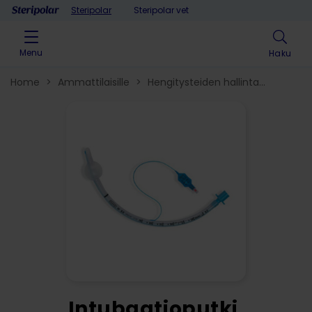
Skip to content
Steripolar
Steripolar vet
Menu
Haku
Home
>
Ammattilaisille
>
Hengitysteiden hallinta​
>
Intubaatio
>
Kuffilliset intubaatioputket
>
Intubaatioputki,