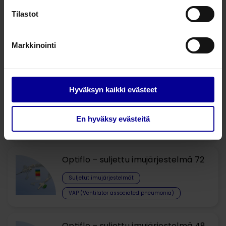
Tilastot
Kysy lisää tuotteesta
Markkinointi
Liittyvät tuotteet
Hyväksyn kaikki evästeet
Optiflo – suljettu imujärjestelmä 168
Suljetut imujärjestelmät
En hyväksy evästeitä
Optiflo – suljettu imujärjestelmä 72
Suljetut imujärjestelmät
VAP (Ventilator associated pneumonia)
Optiflo – suljettu imujärjestelmä 48