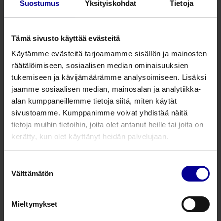
Suostumus
Yksityiskohdat
Tietoja
4400011040
Intubaatioputki kuffiton
4,0
10
4400011045
Intubaatioputki kuffiton
4,5
10
Tämä sivusto käyttää evästeitä
Käytämme evästeitä tarjoamamme sisällön ja mainosten
4400011050
Intubaatioputki kuffiton
5,0
10
räätälöimiseen, sosiaalisen median ominaisuuksien
tukemiseen ja kävijämäärämme analysoimiseen. Lisäksi
4400011055
Intubaatioputki kuffiton
5,5
10
jaamme sosiaalisen median, mainosalan ja analytiikka-
alan kumppaneillemme tietoja siitä, miten käytät
4400011060
Intubaatioputki kuffiton
6,0
10
sivustoamme. Kumppanimme voivat yhdistää näitä
tietoja muihin tietoihin, joita olet antanut heille tai joita on
4400011065
Intubaatioputki kuffiton
6,5
10
kerätty, kun olet käyttänyt heidän palvelujaan.
4400011070
Intubaatioputki kuffiton
7,0
10
Suostumuksen
Välttämätön
valinta
4400011075
Intubaatioputki kuffiton
7,5
10
4400011080
Intubaatioputki kuffiton
8,0
10
Mieltymykset