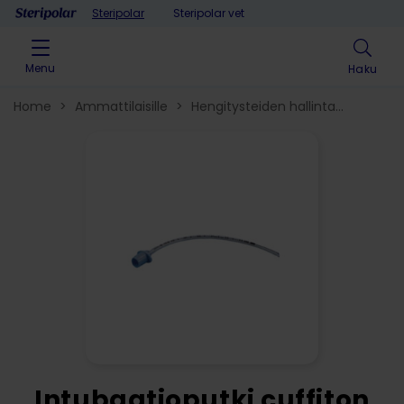
Skip to content
Steripolar
Steripolar vet
Menu
Haku
Home
>
Ammattilaisille
>
Hengitysteiden hallinta​
>
Intubaatio
>
Intubaatioputki cuffiton