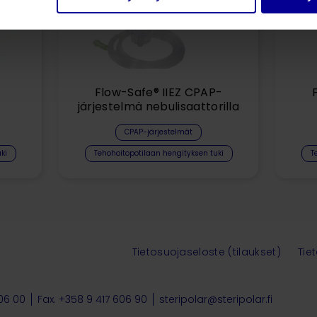
Flow-Safe® IIEZ CPAP-
järjestelmä nebulisaattorilla
CPAP-järjestelmät
ki
Tehohoitopotilaan hengityksen tuki
T
Tietosuojaseloste (tilaukset)
Tie
606 00
Fax. +358 9 417 606 90
steripolar@steripolar.fi