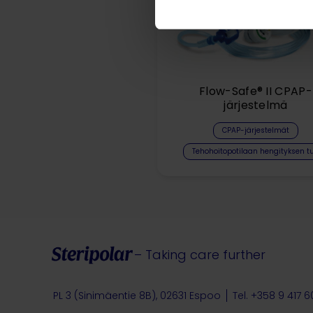
Flow-Safe® II CPAP-
järjestelmä
CPAP-järjestelmät
Tehohoitopotilaan hengityksen tu
– Taking care further
PL 3 (Sinimäentie 8B), 02631 Espoo
Tel. +358 9 417 