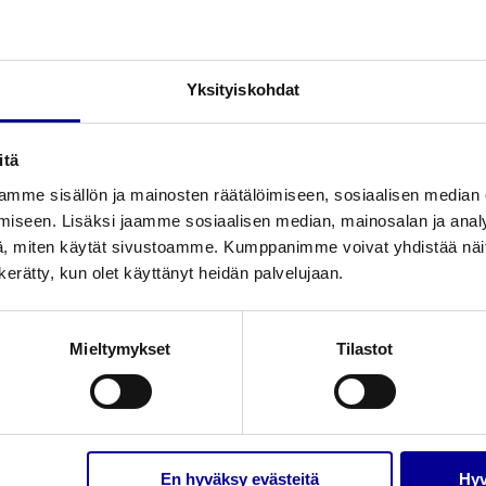
Yksityiskohdat
itä
mme sisällön ja mainosten räätälöimiseen, sosiaalisen median
iseen. Lisäksi jaamme sosiaalisen median, mainosalan ja analy
, miten käytät sivustoamme. Kumppanimme voivat yhdistää näitä t
n kerätty, kun olet käyttänyt heidän palvelujaan.
Liittyvät tuotteet
Mieltymykset
Tilastot
En hyväksy evästeitä
Hyv