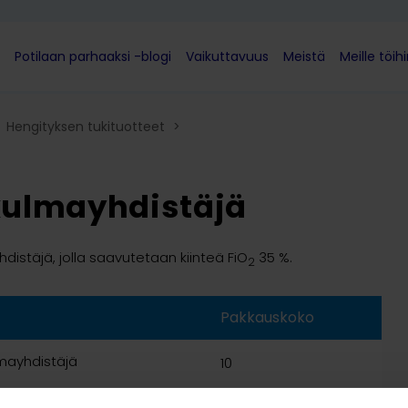
Potilaan parhaaksi -blogi
Vaikuttavuus
Meistä
Meille töih
Hengityksen tukituotteet
>
 kulmayhdistäjä
hdistäjä, jolla saavutetaan kiinteä FiO
35 %.
2
Pakkauskoko
lmayhdistäjä
10