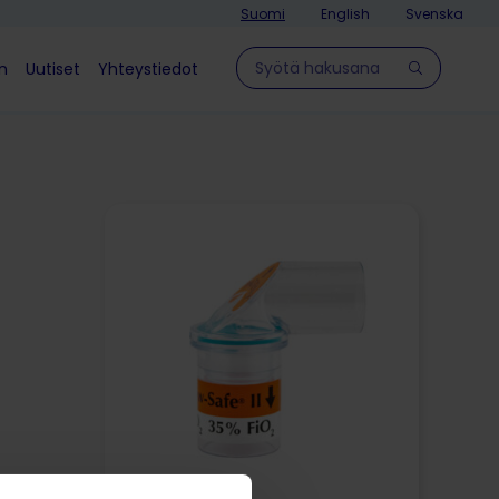
Suomi
English
Svenska
Hae sivulla
in
Uutiset
Yhteystiedot