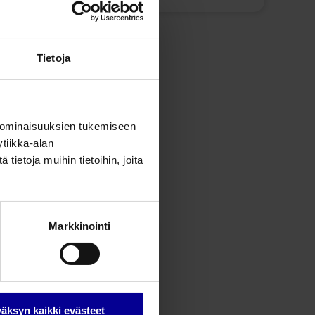
Jaa tämä
Tietoja
 ominaisuuksien tukemiseen
tiikka-alan
ietoja muihin tietoihin, joita
Markkinointi
äksyn kaikki evästeet