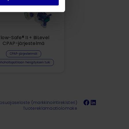
Flow-Safe® II + BiLevel
CPAP-järjestelmä
CPAP-järjestelmät
ehohoitopotilaan hengityksen tuki
Facebook
LinkedIn
tosuojaseloste (markkinointirekisteri)
Tuotereklamaatiolomake