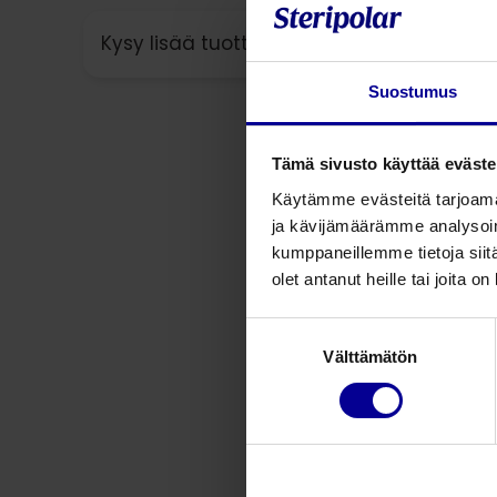
Kysy lisää tuotteesta
Suostumus
Tämä sivusto käyttää eväste
Käytämme evästeitä tarjoama
ja kävijämäärämme analysoim
kumppaneillemme tietoja siitä
olet antanut heille tai joita o
Suostumuksen
Välttämätön
valinta