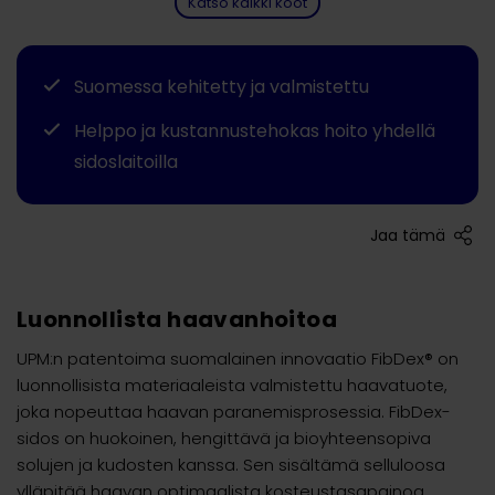
Katso kaikki koot
Suomessa kehitetty ja valmistettu
Helppo ja kustannustehokas hoito yhdellä
sidoslaitoilla
Jaa tämä
Luonnollista haavanhoitoa
UPM:n patentoima suomalainen innovaatio FibDex® on
luonnollisista materiaaleista valmistettu haavatuote,
joka nopeuttaa haavan paranemisprosessia. FibDex-
sidos on huokoinen, hengittävä ja bioyhteensopiva
solujen ja kudosten kanssa. Sen sisältämä selluloosa
ylläpitää haavan optimaalista kosteustasapainoa,