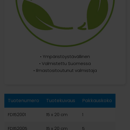
• Ympäristöystävällinen
• Valmistettu Suomessa
• Ilmastositoutunut valmistaja
Tuotenumero
Tuotekuvaus
Pakkauskoko
FD152001
15 x 20 cm
1
FD152005
15 x 20 cm
5