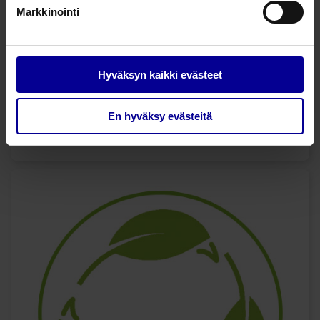
Markkinointi
Hyväksyn kaikki evästeet
• Ei sidosvaihtoja
• Parempi arpikudos
En hyväksy evästeitä
• Ei allergisoivia ainesosia