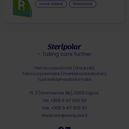
Imevät sidokset​
Palovammat
– Taking care further
Tietosuojaseloste (tilaukset)
Tietosuojaseloste (markkinointirekisteri)
Tuotereklamaatiolomake
PL 3 (Sinimäentie 8B), 02631 Espoo
Tel. +358 9 417 606 00
Fax. +358 9 417 606 90
steripolar@steripolar.fi