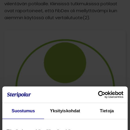
viilentävän potilaalle. Kliinisissä tutkimuksissa potilaat
ovat raportoineet, että FibDex oli miellyttävämpi kuin
aiemmin käytössä ollut vertailutuote(2).
Suostumus
Yksityiskohdat
Tietoja