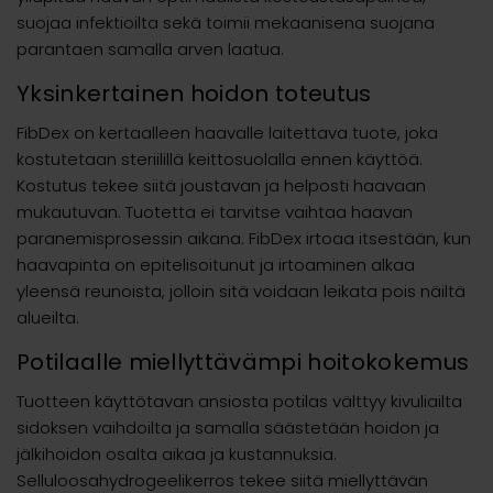
suojaa infektioilta sekä toimii mekaanisena suojana
parantaen samalla arven laatua.
Yksinkertainen hoidon toteutus
FibDex on kertaalleen haavalle laitettava tuote, joka
kostutetaan steriilillä keittosuolalla ennen käyttöä.
Kostutus tekee siitä joustavan ja helposti haavaan
mukautuvan. Tuotetta ei tarvitse vaihtaa haavan
paranemisprosessin aikana. FibDex irtoaa itsestään, kun
haavapinta on epitelisoitunut ja irtoaminen alkaa
yleensä reunoista, jolloin sitä voidaan leikata pois näiltä
alueilta.
Potilaalle miellyttävämpi hoitokokemus
Tuotteen käyttötavan ansiosta potilas välttyy kivuliailta
sidoksen vaihdoilta ja samalla säästetään hoidon ja
jälkihoidon osalta aikaa ja kustannuksia.
Selluloosahydrogeelikerros tekee siitä miellyttävän