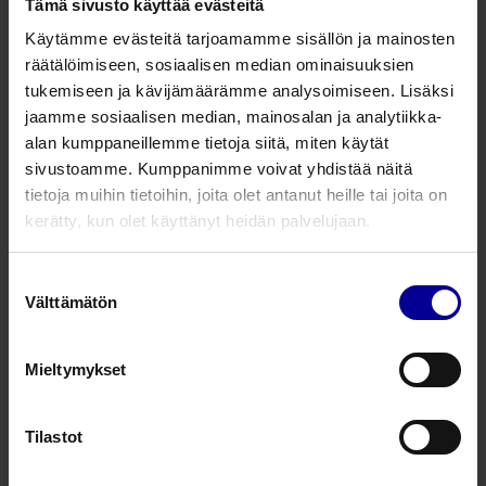
Tämä sivusto käyttää evästeitä
Käytämme evästeitä tarjoamamme sisällön ja mainosten
räätälöimiseen, sosiaalisen median ominaisuuksien
• Selkeä hoitoprotokolla
tukemiseen ja kävijämäärämme analysoimiseen. Lisäksi
• Hyvä bioyhteensopivuus
jaamme sosiaalisen median, mainosalan ja analytiikka-
• Vähentää infektioita
alan kumppaneillemme tietoja siitä, miten käytät
sivustoamme. Kumppanimme voivat yhdistää näitä
tietoja muihin tietoihin, joita olet antanut heille tai joita on
kerätty, kun olet käyttänyt heidän palvelujaan.
Suostumuksen
Välttämätön
valinta
Mieltymykset
Tilastot