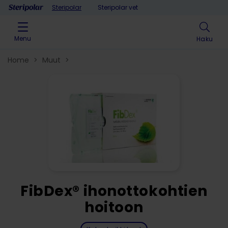
Skip to content
Steripolar
Steripolar vet
Menu
Haku
Home
>
Muut
>
FibDex® ihonottokohtien
hoitoon