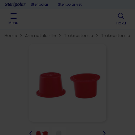
Skip to content
Steripolar
Steripolar vet
Menu
Haku
Home
>
Ammattilaisille
>
Trakeostomia
>
Trakeostomiata
<
>