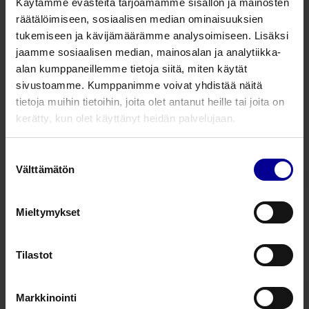
Käytämme evästeitä tarjoamamme sisällön ja mainosten
ilman sisäkanyyliä
räätälöimiseen, sosiaalisen median ominaisuuksien
tukemiseen ja kävijämäärämme analysoimiseen. Lisäksi
jaamme sosiaalisen median, mainosalan ja analytiikka-
Tuotenumero
Tuotekuvaus
alan kumppaneillemme tietoja siitä, miten käytät
sivustoamme. Kumppanimme voivat yhdistää näitä
REDCAP
Dekanylaatiokorkki, sopii sisäkanyylin k
tietoja muihin tietoihin, joita olet antanut heille tai joita on
kerätty, kun olet käyttänyt heidän palvelujaan.
102082
Dekanylaatiokorkki valkoinen
Suostumuksen
Välttämätön
valinta
Kysy lisää tuotteesta
Mieltymykset
Liittyvät tuotteet
Tilastot
Sisäkanyylin puhdistuspuikko
Markkinointi
Trakeostomiatarvikkeet