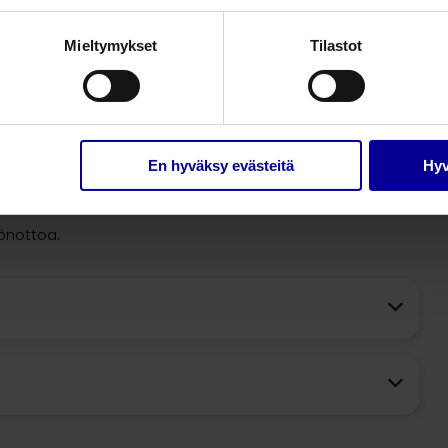
10 x 20 cm
10
Mieltymykset
Tilastot
20 x 20 cm
10
20 x 30 cm
10
En hyväksy evästeitä
Hyv
0044. Valmistaja: curea medical GmbH.
öönottoa.