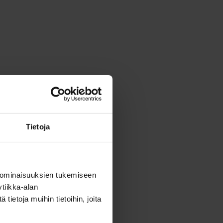
Tietoja
 ominaisuuksien tukemiseen
tiikka-alan
ietoja muihin tietoihin, joita