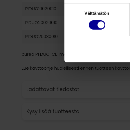
Suostumuksen
P1DUO10020010
curea P1 Duo
Välttämätön
valinta
PIDUO20020010
curea P1 Duo
P1DUO20030010
curea P1 Duo
curea P1 DUO. CE-merkitty lääkinnällinen laite, CE
Lue käyttöohje huolellisesti ennen tuotteen käytt
Ladattavat tiedostot
Kysy lisää tuotteesta