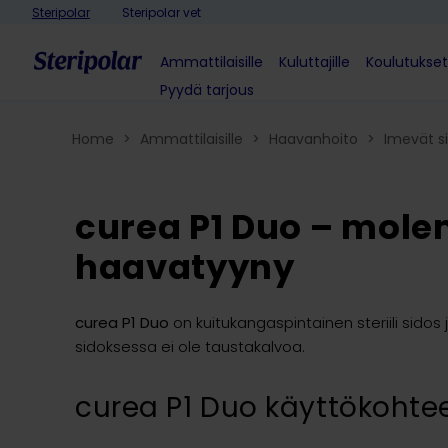
Skip to content
Steripolar
Steripolar vet
Ammattilaisille
Kuluttajille
Koulutukset
Pyydä tarjous
Home
>
Ammattilaisille
>
Haavanhoito
>
Imevät si
curea P1 Duo – mol
haavatyyny
curea P1 Duo
on kuitukangaspintainen steriili sidos
sidoksessa ei ole taustakalvoa.
curea P1 Duo käyttökohte