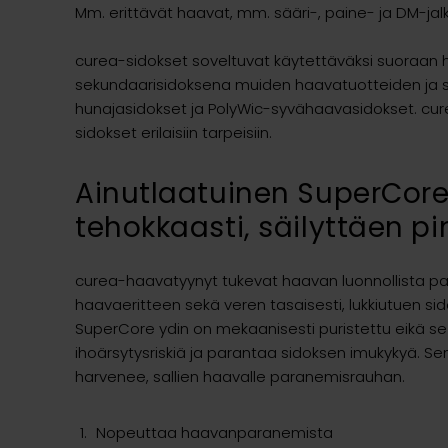
Mm. erittävät haavat, mm. sääri-, paine- ja DM-jal
curea-sidokset soveltuvat käytettäväksi suoraan h
sekundaarisidoksena muiden haavatuotteiden ja 
hunajasidokset ja PolyWic-syvähaavasidokset. curea
sidokset erilaisiin tarpeisiin.
Ainutlaatuinen SuperCore-
tehokkaasti, säilyttäen p
curea-haavatyynyt tukevat haavan luonnollista p
haavaeritteen sekä veren tasaisesti, lukkiutuen 
SuperCore ydin on mekaanisesti puristettu eikä se s
ihoärsytysriskiä ja parantaa sidoksen imukykyä. S
harvenee, sallien haavalle paranemisrauhan.
Nopeuttaa haavanparanemista