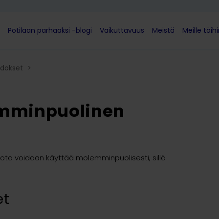
Potilaan parhaaksi -blogi
Vaikuttavuus
Meistä
Meille töih
dokset​
>
emminpuolinen
 jota voidaan käyttää molemminpuolisesti, sillä
et