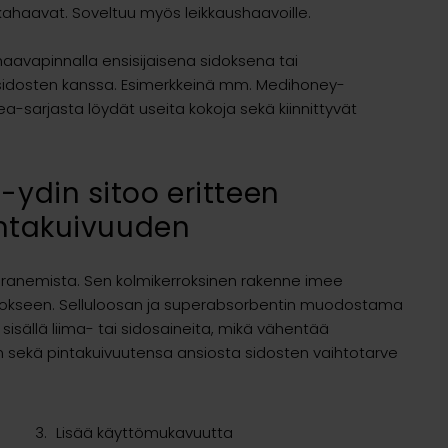
kahaavat. Soveltuu myös leikkaushaavoille.
aavapinnalla ensisijaisena sidoksena tai
sidosten kanssa. Esimerkkeinä mm. Medihoney-
-sarjasta löydät useita kokoja sekä kiinnittyvät
ydin sitoo eritteen
intakuivuuden
aranemista. Sen kolmikerroksinen rakenne imee
sidokseen. Selluloosan ja superabsorbentin muodostama
isällä liima- tai sidosaineita, mikä vähentää
en sekä pintakuivuutensa ansiosta sidosten vaihtotarve
Lisää käyttömukavuutta