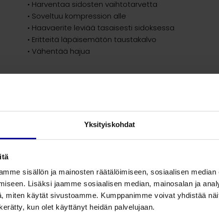
• Harventaa sidosten vaihtotarvetta
• Soveltuu kompression alle
• Haavaerite leviää tasaisesti sidoksessa
• Eritteitä läpäisemätön taustakalvo
• Vähentää hajua
Lisää turvallisuutta
• Lukitsee MRSA E- coli bakteerit
Yksityiskohdat
Koko
Pakkauskoko
itä
5,5 x 25 cm
10
mme sisällön ja mainosten räätälöimiseen, sosiaalisen median
iseen. Lisäksi jaamme sosiaalisen median, mainosalan ja analy
7,5 x 7,5 cm
10
, miten käytät sivustoamme. Kumppanimme voivat yhdistää näitä t
n kerätty, kun olet käyttänyt heidän palvelujaan.
10 x 10 cm
10